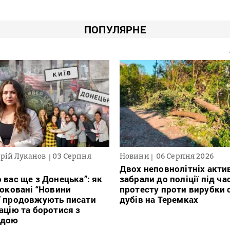
ПОПУЛЯРНЕ
рій Луканов
03 Серпня
Новини
06 Серпня 2026
Двох неповнолітніх актив
 вас ще з Донецька”: як
забрали до поліції під ча
локовані “Новини
протесту проти вирубки 
” продовжують писати
дубів на Теремках
ацію та боротися з
ндою