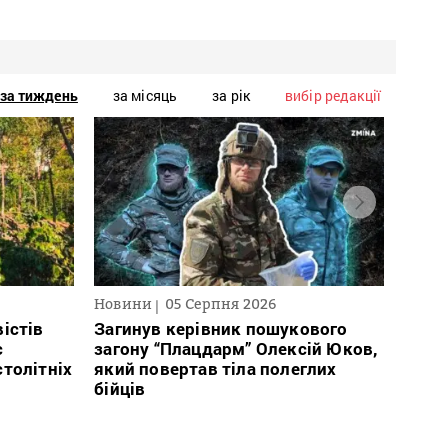
за тиждень
за місяць
за рік
вибір редакції
Новини
05 Серпня 2026
Нови
істів
Загинув керівник пошукового
През
с
загону “Плацдарм” Олексій Юков,
рефо
столітніх
який повертав тіла полеглих
який
бійців
заст