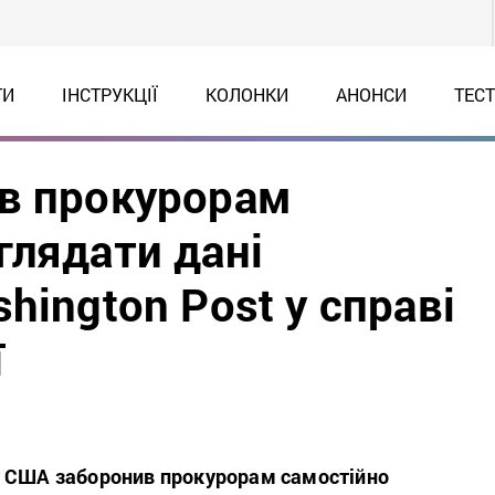
ТИ
ІНСТРУКЦІЇ
КОЛОНКИ
АНОНСИ
ТЕС
в прокурорам
глядати дані
hington Post у справі
ї
 США заборонив прокурорам самостійно