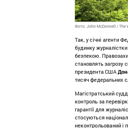
Фото: John McDonnell / The 
Так, у січні агенти
Фе
будинку журналістки
безпекою. Правозахис
становлять загрозу 
президента США
Дон
тисяч федеральних с
Магістратський суд
контроль за перевір
гарантії для журналіс
стосуються національ
неконтрольований і п