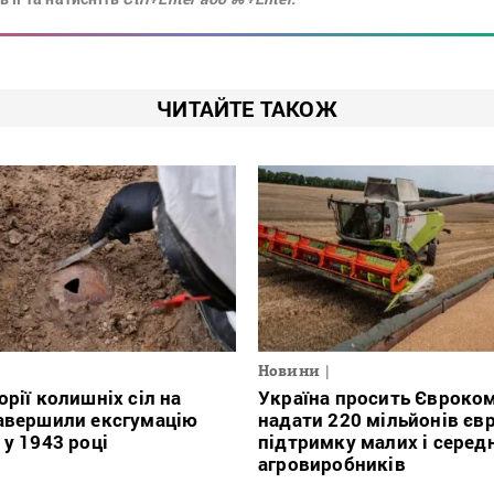
ЧИТАЙТЕ ТАКОЖ
Новини
орії колишніх сіл на
Україна просить Євроко
авершили ексгумацію
надати 220 мільйонів євр
 у 1943 році
підтримку малих і серед
агровиробників