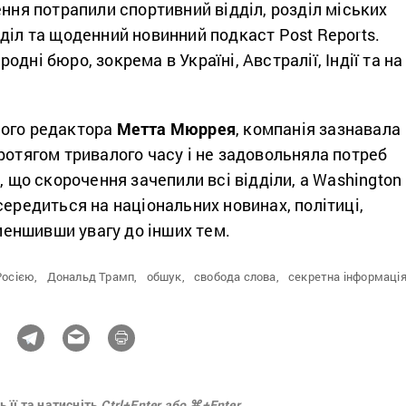
ення потрапили спортивний відділ, розділ міських
діл та щоденний новинний подкаст Post Reports.
дні бюро, зокрема в Україні, Австралії, Індії та на
чого редактора
Метта Мюррея
, компанія зазнавала
ротягом тривалого часу і не задовольняла потреб
в, що скорочення зачепили всі відділи, а Washington
середиться на національних новинах, політиці,
зменшивши увагу до інших тем.
Росією,
Дональд Трамп,
обшук,
свобода слова,
секретна інформація
 її та натисніть
Ctrl+Enter або ⌘+Enter.