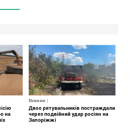
Новини
місію
Двоє рятувальників постраждали
о на
через подвійний удар росіян на
ніх
Запоріжжі