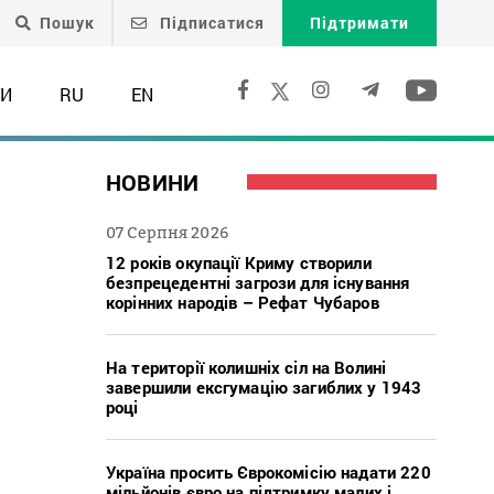
Пошук
Підписатися
Підтримати
ТИ
RU
EN
НОВИНИ
07 Серпня 2026
12 років окупації Криму створили
безпрецедентні загрози для існування
корінних народів – Рефат Чубаров
На території колишніх сіл на Волині
завершили ексгумацію загиблих у 1943
році
Україна просить Єврокомісію надати 220
мільйонів євро на підтримку малих і