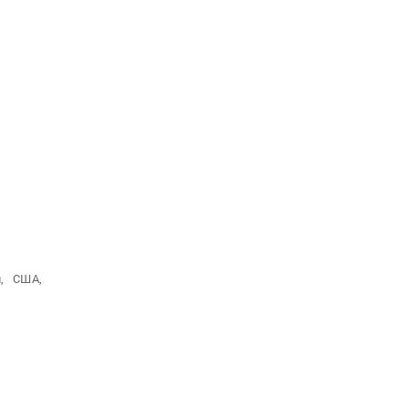
,
США,