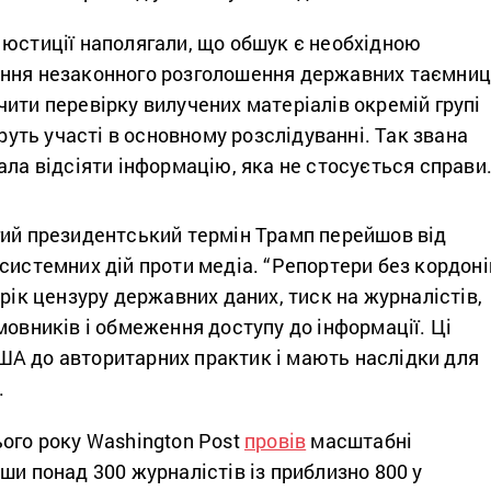
 юстиції наполягали, що обшук є необхідною
ння незаконного розголошення державних таємниц
ити перевірку вилучених матеріалів окремій групі
еруть участі в основному розслідуванні. Так звана
ала відсіяти інформацію, яка не стосується справи
гий президентський термін Трамп перейшов від
системних дій проти медіа. “Репортери без кордоні
рік цензуру державних даних, тиск на журналістів,
мовників і обмеження доступу до інформації. Ці
А до авторитарних практик і мають наслідки для
.
ого року Washington Post
провів
масштабні
ши понад 300 журналістів із приблизно 800 у