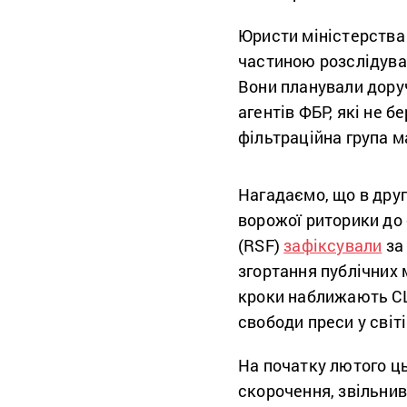
Юристи міністерства
частиною розслідува
Вони планували доруч
агентів ФБР, які не б
фільтраційна група м
Нагадаємо, що в дру
ворожої риторики до 
(RSF)
зафіксували
за 
згортання публічних 
кроки наближають СШ
свободи преси у світі
На початку лютого ць
скорочення, звільнив