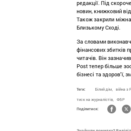
редакції. Під скороч
новин, книжковий від
Також закрили міжнаро
Близькому Сході.
За словами виконав
фінансових збитків п
читачів. Він зазначи
Post тепер більше зо
бізнесі та здоров’ї, 
Теги:
Білий дім,
війна з 
тиск на журналістів,
ФБР
Поділитися:
Знайшли помилку? Виділіть