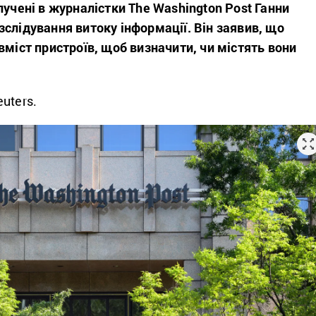
лучені в журналістки
The Washington Post
Ганни
слідування витоку інформації. Він заявив, що
вміст пристроїв, щоб визначити, чи містять вони
uters.