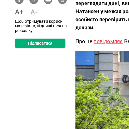
переглядати дані, ви
A+
A-
Натансен у межах роз
особисто перевірить 
Щоб отримувати корисні
матеріали, підпишіться на
докази.
розсилку
Про це
повідомляє
Re
Підписатися