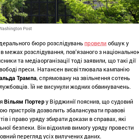
Washington Post
дерального бюро розслідувань
провели
обшук у
 в межах розслідування, пов’язаного з національно
ники та медіаорганізації тоді заявили, що такі дії
свободі преси. Натансен висвітлювала кампанію
альда Трампа
, спрямовану на звільнення сотень
лужбовців. Їй не висунули жодних обвинувачень.
дя
Вільям Портер
у Вірджинії пояснив, що судовий
кою пристроїв дозволить збалансувати правові
тів і право уряду збирати докази в справах, які
ної безпеки. Він відхилив вимогу уряду провести
овний перегляд усіх вилучених даних.