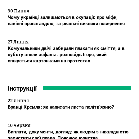
30 Липня
Чому українці залишаються в окупації: про міфи,
навіяні пропагандою, та реальні виклики повернення
27 Липня
Комунальники двічі забирали плакати як сміття, а в
суботу зняли асфальт: розповідь Ігоря, який
опікується картонками на протестах
Інструкції
22 Липня
Бранці Кремля: як написати листа політв’язню?
10 Червня
Виплати, документи, догляд: як людям з інвалідністю
захистити свої права. Пояснює юристка