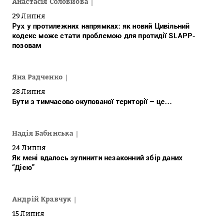
Анастасія Соловйова
29 Липня
Рух у протилежних напрямках: як новий Цивільний
кодекс може стати проблемою для протидії SLAPP-
позовам
Яна Радченко
28 Липня
Бути з тимчасово окупованої території – це…
Надія Бабинська
24 Липня
Як мені вдалось зупинити незаконний збір даних
“Дією”
Андрій Кравчук
15 Липня