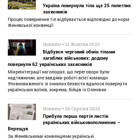
Україна повернула тіла ще 25 полеглих
захисників
Процес повернення тіл відбувається відповідно до норм
Женевської конвенції
-
Новини
11 Жовтня 2022
Відбувся черговий обмін тілами
загиблих військових: додому
повернули 62 українських захисників
Мінреінтеграції наголошує, що переговори були
надтяжкими, але завдяки роботі всієї команди
Уповноваженого зі зниклих безвісти вдалося повернути
українських воїнів, зокрема, бійців із Оленівки
-
Новини
26 Серпня 2022
Прибула перша партія листів
українських військовополонених –
Верещук
За Женевськими конвенціями українські