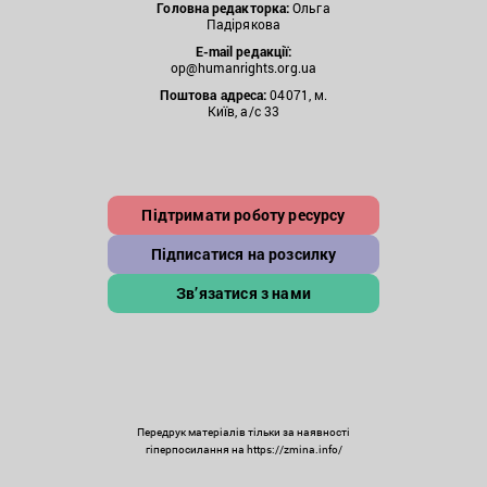
Головна редакторка:
Ольга
Падірякова
E-mail редакції:
op@humanrights.org.ua
Поштова
адреса:
04071, м.
Київ, а/с 33
Підтримати роботу ресурсу
Підписатися на розсилку
Зв’язатися з нами
Передрук матеріалів тільки за наявності
гіперпосилання на https://zmina.info/