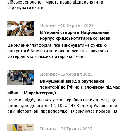
військовополонені мають право відправляти та
отримувати листи
-
Новини
10 Серпня 2022
В Україні створять Національний
корпус кримськотатарської мови
Це онлайн-платформа, яка виконуватиме функцію
відкритої бібліотеки навчально-освітніх і наукових
матеріалів із кримськотатарської мови
-
Новини
15 Червня 2022
Вимушений виїзд з окупованої
території до РФ не є злочином під час
війни – Мінреінтеграції
Перетин відбувається у стані крайної необхідності, що
відповідно до статей 17, 18 та 247 Кодексу України про
адміністративні правопорушення виключає покарання.
-
Новини
21 Травня 2022