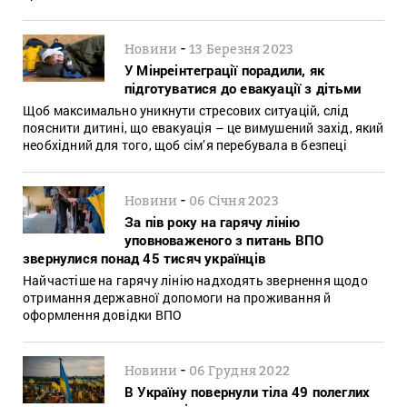
-
Новини
13 Березня 2023
У Мінреінтеграції порадили, як
підготуватися до евакуації з дітьми
Щоб максимально уникнути стресових ситуацій, слід
пояснити дитині, що евакуація – це вимушений захід, який
необхідний для того, щоб сім’я перебувала в безпеці
-
Новини
06 Січня 2023
За пів року на гарячу лінію
уповноваженого з питань ВПО
звернулися понад 45 тисяч українців
Найчастіше на гарячу лінію надходять звернення щодо
отримання державної допомоги на проживання й
оформлення довідки ВПО
-
Новини
06 Грудня 2022
В Україну повернули тіла 49 полеглих