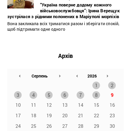
“Україна поверне додому кожного
військовослужбовця”: Ірина Верещук
зустрілася з рідними полонених в Маріуполі морпіхів
Вона закликала всіх триматися разом і зберігати спокій,
щоб підтримати одне одного
Архів
1
2
3
4
5
6
7
8
9
10
11
12
13
14
15
16
17
18
19
20
21
22
23
24
25
26
27
28
29
30