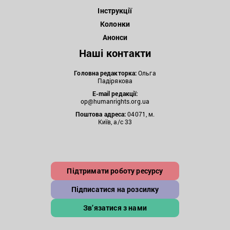
Інструкції
Колонки
Анонси
Наші контакти
Головна редакторка:
Ольга
Падірякова
E-mail редакції:
op@humanrights.org.ua
Поштова
адреса:
04071, м.
Київ, а/с 33
Підтримати роботу ресурсу
Підписатися на розсилку
Зв’язатися з нами