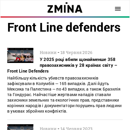
Front Line defenders
-
Новини
18 Червня 2026
У 2025 році вбили щонайменше 358
правозахисників у 28 країнах світу –
Front Line Defenders
Найбільшу кількість убивств правозахисників
зафіксували в Колумбія — 165 випадків. Далі йдуть
Мексика та Палестина — по 43 випадки, а також Бразилія
та Гондурас. Найчастіше жертвами нападів ставали
захисники земельних та екологічних прав, представники
корінних народів і документатори порушень прав людини
в умовах збройних конфліктів.
-
Новини
14 Червня 2023