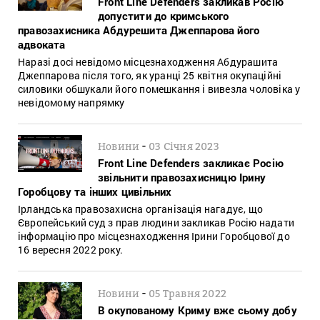
Front Line Defenders закликав Росію
допустити до кримського
правозахисника Абдурешита Джеппарова його
адвоката
Наразі досі невідомо місцезнаходження Абдурашита
Джеппарова після того, як уранці 25 квітня окупаційні
силовики обшукали його помешкання і вивезла чоловіка у
невідомому напрямку
-
Новини
03 Січня 2023
Front Line Defenders закликає Росію
звільнити правозахисницю Ірину
Горобцову та інших цивільних
Ірландська правозахисна організація нагадує, що
Європейський суд з прав людини закликав Росію надати
інформацію про місцезнаходження Ірини Горобцової до
16 вересня 2022 року.
-
Новини
05 Травня 2022
В окупованому Криму вже сьому добу