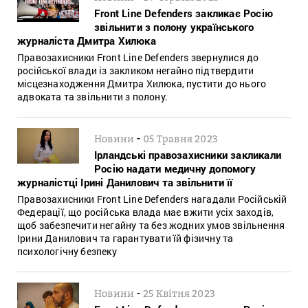
Front Line Defenders закликає Росію
звільнити з полону українського
журналіста Дмитра Хилюка
Правозахисники Front Line Defenders звернулися до
російської влади із закликом негайно підтвердити
місцезнаходження Дмитра Хилюка, пустити до нього
адвоката та звільнити з полону.
-
Новини
05 Травня 2023
Ірландські правозахисники закликали
Росію надати медичну допомогу
журналістці Ірині Данилович та звільнити її
Правозахисники Front Line Defenders нагадали Російській
Федерації, що російська влада має вжити усіх заходів,
щоб забезпечити негайну та без жодних умов звільнення
Ірини Данилович та гарантувати їй фізичну та
психологічну безпеку
-
Новини
25 Квітня 2023