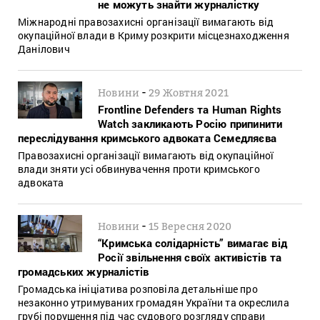
не можуть знайти журналістку
Міжнародні правозахисні організації вимагають від
окупаційної влади в Криму розкрити місцезнаходження
Данілович
-
Новини
29 Жовтня 2021
Frontline Defenders та Human Rights
Watch закликають Росію припинити
переслідування кримського адвоката Семедляєва
Правозахисні організації вимагають від окупаційної
влади зняти усі обвинувачення проти кримського
адвоката
-
Новини
15 Вересня 2020
“Кримська солідарність” вимагає від
Росії звільнення своїх активістів та
громадських журналістів
Громадська ініціатива розповіла детальніше про
незаконно утримуваних громадян України та окреслила
грубі порушення під час судового розгляду справи