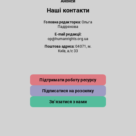
Анонси
Наші контакти
Головна редакторка:
Ольга
Падірякова
E-mail редакції:
op@humanrights.org.ua
Поштова
адреса:
04071, м.
Київ, а/с 33
Підтримати роботу ресурсу
Підписатися на розсилку
Зв’язатися з нами