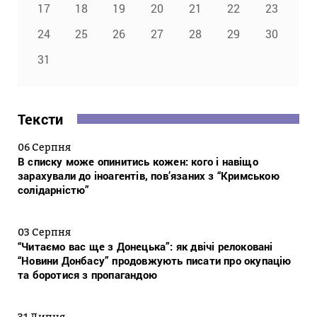
17
18
19
20
21
22
23
24
25
26
27
28
29
30
31
Тексти
06 Серпня
В списку може опинитись кожен: кого і навіщо
зарахували до іноагентів, пов’язаних з “Кримською
солідарністю”
03 Серпня
“Читаємо вас ще з Донецька”: як двічі релоковані
“Новини Донбасу” продовжують писати про окупацію
та боротися з пропагандою
31 Липня