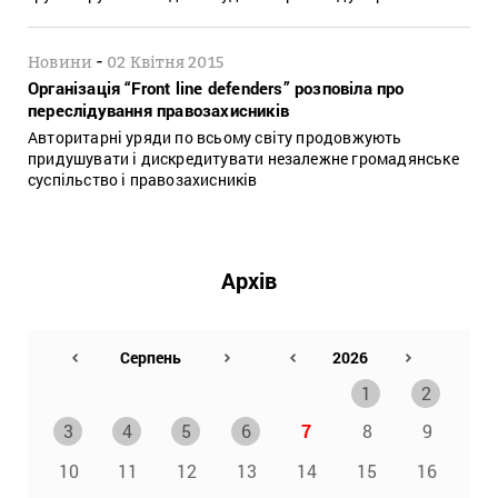
-
Новини
02 Квітня 2015
Організація “Front line defenders” розповіла про
переслідування правозахисників
Авторитарні уряди по всьому світу продовжують
придушувати і дискредитувати незалежне громадянське
суспільство і правозахисників
Архів
1
2
3
4
5
6
7
8
9
10
11
12
13
14
15
16