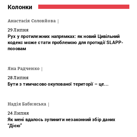
Колонки
Анастасія Соловйова
29 Липня
Рух у протилежних напрямках: як новий Цивільний
кодекс може стати проблемою для протидії SLAPP-
позовам
Яна Радченко
28 Липня
Бути з тимчасово окупованої території – це…
Надія Бабинська
24 Липня
Як мені вдалось зупинити незаконний збір даних
“Дією”