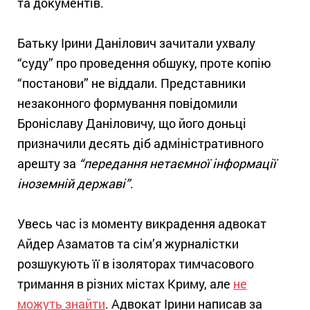
та документів.
Батьку Ірини Данілович зачитали ухвалу
“суду” про проведення обшуку, проте копію
“постанови” не віддали. Представники
незаконного формування повідомили
Броніславу Даніловичу, що його доньці
призначили десять діб адміністративного
арешту за
“передання нетаємної інформації
іноземній державі”
.
Увесь час із моменту викрадення адвокат
Айдер Азаматов та сім’я журналістки
розшукують її в ізоляторах тимчасового
тримання в різних містах Криму, але
не
можуть знайти
. Адвокат Ірини написав за