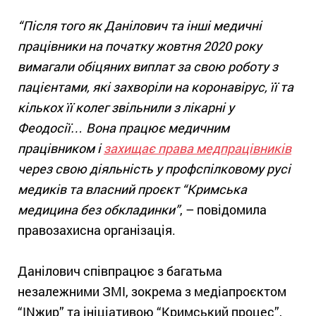
“Після того як Данілович та інші медичні
працівники на початку жовтня 2020 року
вимагали обіцяних виплат за свою роботу з
пацієнтами, які захворіли на коронавірус, її та
кількох її колег звільнили з лікарні у
Феодосії… Вона працює медичним
працівником і
захищає права медпрацівників
через свою діяльність у профспілковому русі
медиків та власний проєкт “Кримська
медицина без обкладинки”
, – повідомила
правозахисна організація.
Данілович співпрацює з багатьма
незалежними ЗМІ, зокрема з медіапроєктом
“INжир” та ініціативою “Кримський процес”,