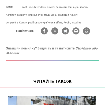
Теги:
Front Line defenders,
зниклі безвісти,
Ірина Данілович,
Комітет захисту журналістів,
медицина,
окупація Криму,
репресії в Криму,
російсько-українська війна,
Росія,
Україна
Поділитися:
Знайшли помилку? Виділіть її та натисніть
Ctrl+Enter або
⌘+Enter.
ЧИТАЙТЕ ТАКОЖ