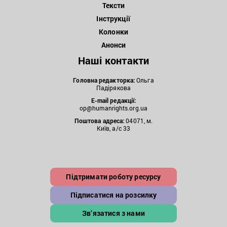
Тексти
Інструкції
Колонки
Анонси
Наші контакти
Головна редакторка:
Ольга
Падірякова
E-mail редакції:
op@humanrights.org.ua
Поштова
адреса:
04071, м.
Київ, а/с 33
Підтримати роботу ресурсу
Підписатися на розсилку
Зв’язатися з нами