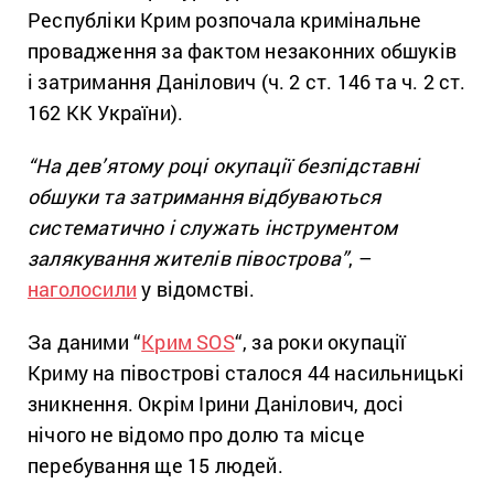
Республіки Крим розпочала кримінальне
провадження за фактом незаконних обшуків
і затримання Данілович (ч. 2 ст. 146 та ч. 2 ст.
162 КК України).
“На дев’ятому році окупації безпідставні
обшуки та затримання відбуваються
систематично і служать інструментом
залякування жителів півострова”
, –
наголосили
у відомстві.
За даними “
Крим SOS
“, за роки окупації
Криму на півострові сталося 44 насильницькі
зникнення. Окрім Ірини Данілович, досі
нічого не відомо про долю та місце
перебування ще 15 людей.