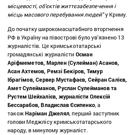
місцевості, об’єктів життєзабезпечення і
місць масового перебування людей”
у Криму.
До початку широкомасштабного вторгнення
РФ в Україну на півострові було ув’язнено 13
журналістів. Це кримськотатарські
громадянські журналісти
Осман
Аріфмеметов, Марлен (Сулейман) Асанов,
Асан Ахтемов, Ремзі Бекіров, Тимур
Ібрагімов, Сервер Мустафаєв, Сейран Салієв,
Амет Сулейманов, Руслан Сулейманов та
Рустем Шейхалієв, журналісти Олексій
Бессарабов, Владислав Єсипенко
, а
також
Наріман Джелял
, перший заступник
голови Меджлісу кримськотатарського
народу, в минулому журналіст.