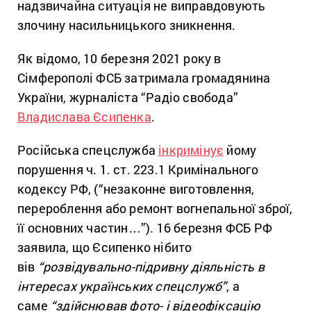
надзвичайна ситуація не виправдовують
злочину насильницького зникнення.
Як відомо, 10 березня 2021 року в
Сімферополі ФСБ затримала громадянина
України, журналіста “Радіо свобода”
Владислава Єсипенка
.
Російська спецслужба
інкримінує
йому
порушення ч. 1. ст. 223.1 Кримінального
кодексу РФ, (“незаконне виготовлення,
перероблення або ремонт вогнепальної зброї,
її основних частин…”). 16 березня ФСБ РФ
заявила, що Єсипенко нібито
вів
“розвідувально-підривну діяльність в
інтересах українських спецслужб”
, а
саме
“здійснював фото- і відеофіксацію