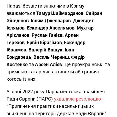
Наразі безвісти зниклими в Криму
вважаються
Тимур Шаймарданов
,
Сейран
Зінедінов
,
Іслям Джеппаров
,
Джевдет
Іслямов
,
Ескендер Апселямов
,
Мухтар
Арісланов
,
Руслан Ганієв
,
Арлен
Терехов
,
Ервін Ібрагімов
,
Ескендер
Ібраїмов
,
Валерій Ващук
,
Іван
Бондарець
,
Василь Черниш
,
Федір
Костенко
та
Арсен Алієв
. Це проукраїнські та
кримськотатарські активісти або родичі
когось із них.
У січні 2022 року Парламентська асамблея
Ради Європи (ПАРЄ)
ухвалила резолюцію
“Припинення практики насильницьких
зникнень на території держав Ради Європи”