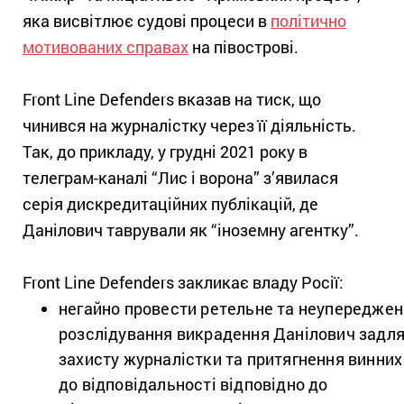
яка висвітлює судові процеси в
політично
мотивованих справах
на півострові.
Front Line Defenders вказав на тиск, що
чинився на журналістку через її діяльність.
Так, до прикладу, у грудні 2021 року в
телеграм-каналі “Лис і ворона” з’явилася
серія дискредитаційних публікацій, де
Данілович таврували як “іноземну агентку”.
Front Line Defenders закликає владу Росії:
негайно провести ретельне та неупереджен
розслідування викрадення Данілович задл
захисту журналістки та притягнення винних
до відповідальності відповідно до