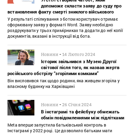
допоможе скласти заяву до суду про
встановлення факту смерті зниклого військового
У результаті спілкування з ботом користувач отримає
сформовану заяву у форматі Word. Заяву необхідно
роздрукувати у трьох примірниках та додати до неї копії
документів, вказані в інструкції від бота.
-
Новини
14 Лютого 2024
Історик звільнився з Музею Другої
світової після того, як назвав жертв
російського обстрілу “згорілими комками”
Він висловився так щодо родини, яка живцем згоріла у
власному будинку на Харківщині
-
Новини
26 Січня 2024
В інстаграмі та фейсбуку обмежать
обмін повідомленнями між підлітками
Meta вперше запустила батьківський контроль в
Інстаграмі у 2022 році. Це дозволило батькам мати