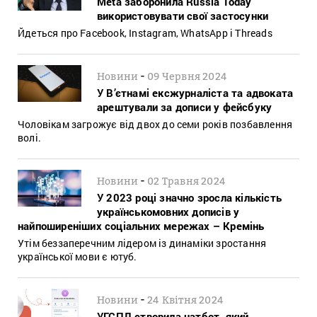
Meta заборонила Russia Today
використовувати свої застосунки
Йдеться про Facebook, Instagram, WhatsApp і Threads
-
Новини
09 Червня 2024
У В’єтнамі ексжурналіста та адвоката
арештували за дописи у фейсбуку
Чоловікам загрожує від двох до семи років позбавлення
волі.
-
Новини
02 Травня 2024
У 2023 році значно зросла кількість
українськомовних дописів у
найпоширеніших соціальних мережах – Кремінь
Утім беззаперечним лідером із динаміки зростання
української мови є ютуб.
-
Новини
24 Квітня 2024
УГСПЛ створила чатбот, який