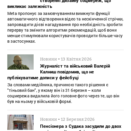
створенні дизайну соцмереж, що
викликає залежність
Meta пропонує за замовчуванням вимкнути функції
автоматичного відтворення відео та нескінченної стрічки,
запровадити дієві нагадування про необхідність зробити
перерву та змінити алгоритми рекомендацій, щоб вони
менше стимулювали користувачів проводити більше часу
в застосунках.
-
Новини
13 Квітня 2026
Журналіст та військовий Валерій
Калниш повідомив, що не
публікуватиме дописи у фейсбуці
За словами медійника, причиною такого рішення є
"тіньовий бан", у якому він із 31 березня – коли
соцмережа видалила його головне фото через те, що він
був на ньому у військовій формі.
-
Новини
12 Березня 2026
Пенсіонера з Судака засудили до двох