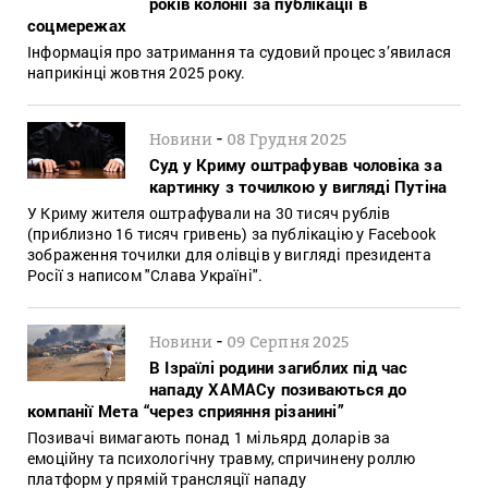
років колонії за публікації в
соцмережах
Інформація про затримання та судовий процес з’явилася
наприкінці жовтня 2025 року.
-
Новини
08 Грудня 2025
Суд у Криму оштрафував чоловіка за
картинку з точилкою у вигляді Путіна
У Криму жителя оштрафували на 30 тисяч рублів
(приблизно 16 тисяч гривень) за публікацію у Facebook
зображення точилки для олівців у вигляді президента
Росії з написом "Слава Україні".
-
Новини
09 Серпня 2025
В Ізраїлі родини загиблих під час
нападу ХАМАСу позиваються до
компанії Мета “через сприяння різанині”
Позивачі вимагають понад 1 мільярд доларів за
емоційну та психологічну травму, спричинену роллю
платформ у прямій трансляції нападу