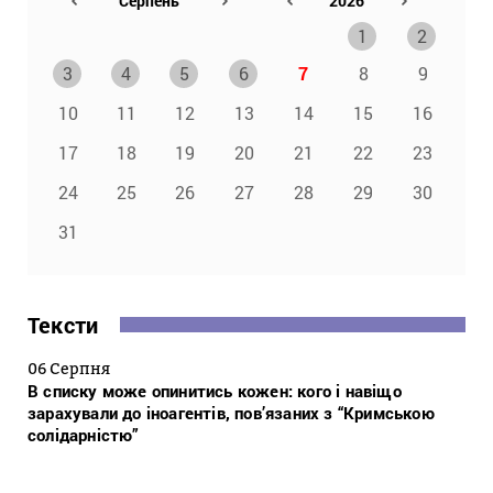
1
2
3
4
5
6
7
8
9
10
11
12
13
14
15
16
17
18
19
20
21
22
23
24
25
26
27
28
29
30
31
Тексти
06 Серпня
В списку може опинитись кожен: кого і навіщо
зарахували до іноагентів, пов’язаних з “Кримською
солідарністю”