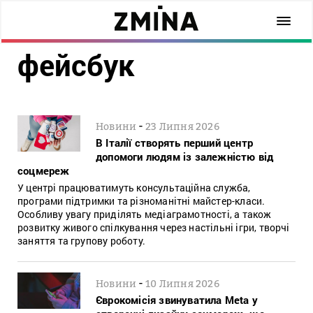
фейсбук
-
Новини
23 Липня 2026
В Італії створять перший центр
допомоги людям із залежністю від
соцмереж
У центрі працюватимуть консультаційна служба,
програми підтримки та різноманітні майстер-класи.
Особливу увагу приділять медіаграмотності, а також
розвитку живого спілкування через настільні ігри, творчі
заняття та групову роботу.
-
Новини
10 Липня 2026
Єврокомісія звинуватила Meta у