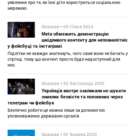
уявлення про те, як їхні діти користуються соціальною
мережею.
-
Новини
09 Січня 2024
Meta обмежить демонстрацію
шкідливого контенту для неповнолітніх
у фейсбуці та інстаграмі
Підлітки не завжди знатимуть, чого саме вони не бачать у
стрічці, тому що контент просто буде недоступний для
них.
-
Новини
30 Листопада 2023
Українців вкотре закликали не шукати
зниклих безвісти та полонених через
телеграм чи фейсбук
Безпечно робити це можна лише за допомогою
уповноважених державою органів
-
Новини
23 Червня 2023