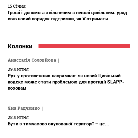
15 Січня
Гроші і допомога звільненим з неволі цивільним: уряд
ввів новий порядок підтримки, як її отримати
Колонки
Анастасія Соловйова
29 Липня
Рух у протилежних напрямках: як новий Цивільний
кодекс може стати проблемою для протидії SLAPP-
позовам
Яна Радченко
28 Липня
Бути з тимчасово окупованої території – це…