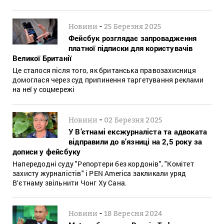
-
Новини
25 Березня 2025
Фейсбук розглядає запровадження
платної підписки для користувачів
Великої Британії
Це сталося після того, як британська правозахисниця
домоглася через суд припинення таргетування реклами
на неї у соцмережі
-
Новини
02 Березня 2025
У В’єтнамі ексжурналіста та адвоката
відправили до в’язниці на 2,5 року за
дописи у фейсбуку
Напередодні суду "Репортери без кордонів", "Комітет
захисту журналістів" і PEN America закликали уряд
В‘єтнаму звільнити Чонг Ху Сана.
-
Новини
18 Вересня 2024