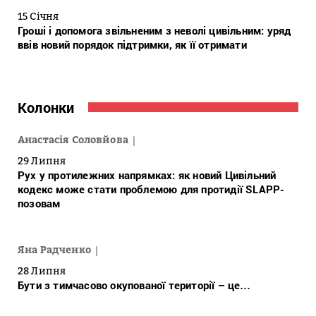
15 Січня
Гроші і допомога звільненим з неволі цивільним: уряд
ввів новий порядок підтримки, як її отримати
Колонки
Анастасія Соловйова
29 Липня
Рух у протилежних напрямках: як новий Цивільний
кодекс може стати проблемою для протидії SLAPP-
позовам
Яна Радченко
28 Липня
Бути з тимчасово окупованої території – це…