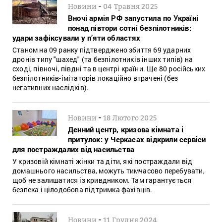
-
Новини
04 Травня 2025
Вночі армія РФ запустила по Україні
понад півтори сотні безпілотників:
удари зафіксували у п’яти областях
Станом на 09 ранку підтверджено збиття 69 ударних
дронів типу "шахед" (та безпілотників інших типів) на
сході, півночі, півдні та в центрі країни. Ще 80 російських
безпілотників-імітаторів локаційно втрачені (без
негативних наслідків).
-
Новини
18 Лютого 2025
Денний центр, кризова кімната і
притулок: у Черкасах відкрили сервіси
для постраждалих від насильства
У кризовій кімнаті жінки та діти, які постраждали від
домашнього насильства, можуть тимчасово перебувати,
щоб не залишатися із кривдником. Там гарантується
безпека і цілодобова підтримка фахівців.
-
Новини
11 Грудня 2024