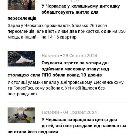
У Черкасах у колишньому дитсадку
облаштовують житло для
переселенців
Зараз у Черкасах проживають близько 26 тисяч
переселенців, але діють лише два прихистки, один на 350
місць, а інший – на 14-16 квартир.
-
Новини
29 Серпня 2024
Окупанти втретє за чотири дні
здійснили масовану атаку: над
столицею сили ППО збили понад 10 дронів
У столиці уламки впали у Дніпровському, Деснянському
та Голосіївському районах. Утім обійшлося без
постраждалих.
-
Новини
04 Травня 2024
У Черкасах запрацював центр для
дітей, які постраждали від насильства
чи стали його свідками