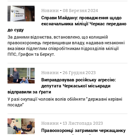
-
Новини
08 Березня 2024
Справи Майдану: провадження щодо
ексначальника міліції Черкас передано
до суду
За даними відомства, встановлено, що колишній
правоохоронець перевищивши владу, надавав незаконні
вказівки підлеглим співробітникам підрозділів міліції
ППС, Грифон та Беркут.
-
Новини
26 Грудня 2023
Виправдовував російську агресію:
депутата Черкаської міськради
відправили за ґрати
У разі окупації чоловік волів обійняти "державні керівні
посади"
-
Новини
13 Листопада 2023
Правоохоронці затримали черкащанку