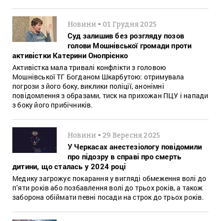
-
Новини
01 Грудня 2025
Суд залишив без розгляду позов
голови Мошнівської громади проти
активістки Катерини Онопрієнко
Активістка мала тривалі конфлікти з головою
Мошнівської ТГ Богданом Шкарбутою: отримувала
погрози з його боку, виклики поліції, анонімні
повідомлення з образами, тиск на прихожан ПЦУ і напади
з боку його прибічників.
-
Новини
29 Вересня 2025
У Черкасах анестезіологу повідомили
про підозру в справі про смерть
дитини, що сталась у 2024 році
Медику загрожує покарання у вигляді обмеження волі до
п’яти років або позбавлення волі до трьох років, а також
заборона обіймати певні посади на строк до трьох років.