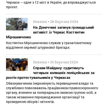
Черкаси – одне з 12 міст в Україні, де впроваджується
проєкт.
-
Новини
28 Березня 2024
На Донеччині загинув громадський
активіст із Черкас Костянтин
Мірошниченко
Костянтин Мірошниченко служив у гранатометному
відділенні окремої штурмової бригади.
-
Новини
19 Березня 2024
Справи Майдану: судитимуть
чотирьох колишніх поліцейських за
розгін протестувальників у Черкасах
Обвинуваченим інкримінують перевищення влади та
службових повноважень працівником правоохоронного
органу, вчинене за попередньою змовою групою осіб, а
також незаконне перешкоджання організації та
проведенню зборів і мітингів.