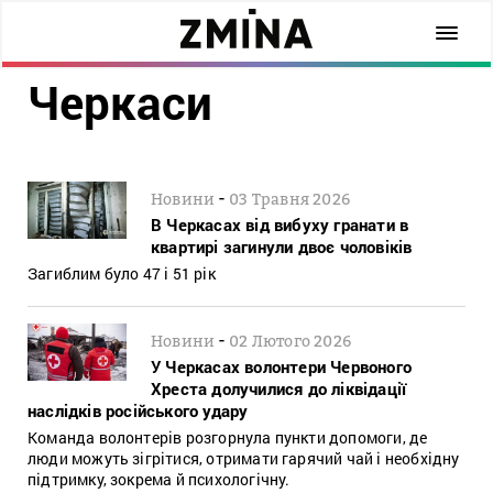
Черкаси
-
Новини
03 Травня 2026
В Черкасах від вибуху гранати в
квартирі загинули двоє чоловіків
Загиблим було 47 і 51 рік
-
Новини
02 Лютого 2026
У Черкасах волонтери Червоного
Хреста долучилися до ліквідації
наслідків російського удару
Команда волонтерів розгорнула пункти допомоги, де
люди можуть зігрітися, отримати гарячий чай і необхідну
підтримку, зокрема й психологічну.