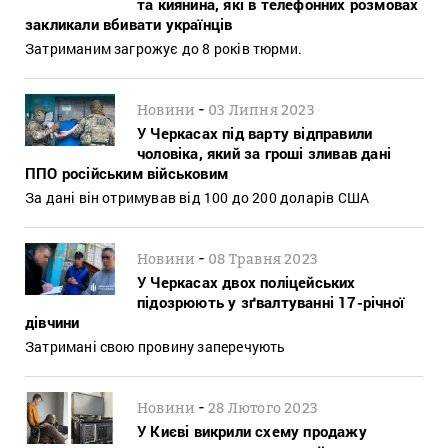
та киянина, які в телефонних розмовах
закликали вбивати українців
Затриманим загрожує до 8 років тюрми.
-
Новини
03 Липня 2023
У Черкасах під варту відправили
чоловіка, який за гроші зливав дані
ППО російським військовим
За дані він отримував від 100 до 200 доларів США
-
Новини
08 Травня 2023
У Черкасах двох поліцейських
підозрюють у зґвалтуванні 17-річної
дівчини
Затримані свою провину заперечують
-
Новини
28 Лютого 2023
У Києві викрили схему продажу