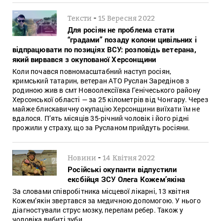
-
Тексти
15 Вересня 2022
Для росіян не проблема стати
“градами” позаду колони цивільних і
відпрацювати по позиціях ВСУ: розповідь ветерана,
який вирвався з окупованої Херсонщини
Коли почався повномасштабний наступ росіян,
кримський татарин, ветеран АТО Руслан Заредінов з
родиною жив в смт Новоолексіївка Генічеського району
Херсонської області — за 25 кілометрів від Чонгару. Через
майже блискавичну окупацію Херсонщини виїхати їм не
вдалося. П’ять місяців 35-річний чоловік і його рідні
прожили у страху, що за Русланом прийдуть росіяни.
-
Новини
14 Квітня 2022
Російські окупанти відпустили
ексбійця ЗСУ Олега Кожем’якіна
За словами співробітника місцевої лікарні, 13 квітня
Кожем’якін звертався за медичною допомогою. У нього
діагностували струс мозку, перелам ребер. Також у
чоловіка вибиті зуби.