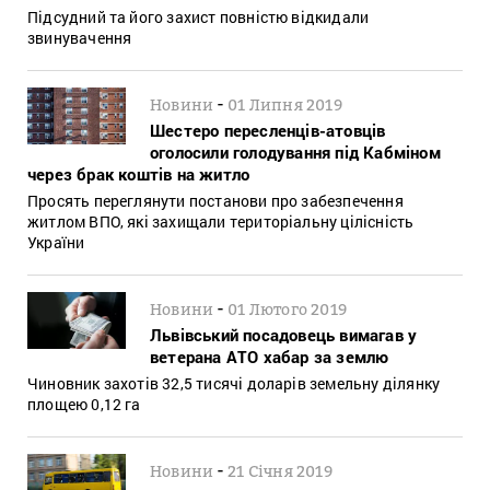
Підсудний та його захист повністю відкидали
звинувачення
-
Новини
01 Липня 2019
Шестеро пересленців-атовців
оголосили голодування під Кабміном
через брак коштів на житло
Просять переглянути постанови про забезпечення
житлом ВПО, які захищали територіальну цілісність
України
-
Новини
01 Лютого 2019
Львівський посадовець вимагав у
ветерана АТО хабар за землю
Чиновник захотів 32,5 тисячі доларів земельну ділянку
площею 0,12 га
-
Новини
21 Січня 2019