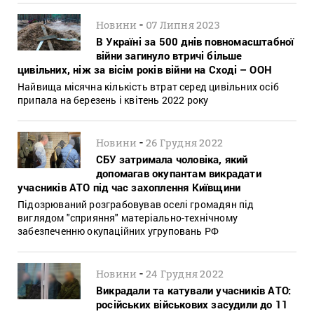
-
Новини
07 Липня 2023
В Україні за 500 днів повномасштабної
війни загинуло втричі більше
цивільних, ніж за вісім років війни на Сході – ООН
Найвища місячна кількість втрат серед цивільних осіб
припала на березень і квітень 2022 року
-
Новини
26 Грудня 2022
СБУ затримала чоловіка, який
допомагав окупантам викрадати
учасників АТО під час захоплення Київщини
Підозрюваний розграбовував оселі громадян під
виглядом "сприяння" матеріально-технічному
забезпеченню окупаційних угруповань РФ
-
Новини
24 Грудня 2022
Викрадали та катували учасників АТО:
російських військових засудили до 11