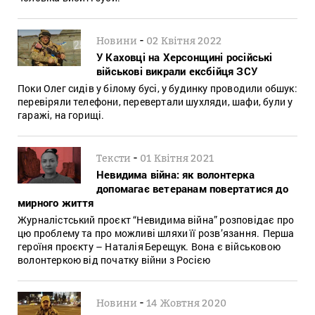
-
Новини
02 Квітня 2022
У Каховці на Херсонщині російські
військові викрали ексбійця ЗСУ
Поки Олег сидів у білому бусі, у будинку проводили обшук:
перевіряли телефони, перевертали шухляди, шафи, були у
гаражі, на горищі.
-
Тексти
01 Квітня 2021
Невидима війна: як волонтерка
допомагає ветеранам повертатися до
мирного життя
Журналістський проєкт “Невидима війна” розповідає про
цю проблему та про можливі шляхи її розв’язання. Перша
героїня проєкту – Наталія Берещук. Вона є військовою
волонтеркою від початку війни з Росією
-
Новини
14 Жовтня 2020