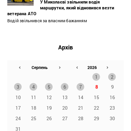
У Миколаєві звільнили водія
маршрутки, який відмовився везти
ветерана АТО
Водій звільнився за власним бажанням
Архів
1
2
3
4
5
6
7
8
9
10
11
12
13
14
15
16
17
18
19
20
21
22
23
24
25
26
27
28
29
30
31