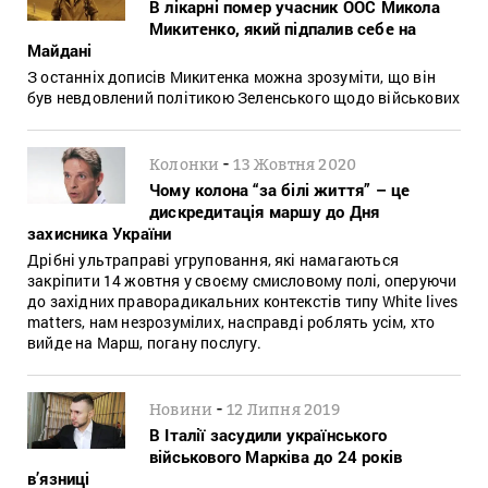
В лікарні помер учасник ООС Микола
Микитенко, який підпалив себе на
Майдані
З останніх дописів Микитенка можна зрозуміти, що він
був невдовлений політикою Зеленського щодо військових
-
Колонки
13 Жовтня 2020
Чому колона “за білі життя” – це
дискредитація маршу до Дня
зaхисника Укрaїни
Дрібні ультраправі угруповання, які намагаються
закріпити 14 жовтня у своєму смисловому полі, оперуючи
до західних праворадикальних контекстів типу White lives
matters, нам незрозумілих, насправді роблять усім, хто
вийде на Марш, погану послугу.
-
Новини
12 Липня 2019
В Італії засудили українського
військового Марківа до 24 років
в’язниці