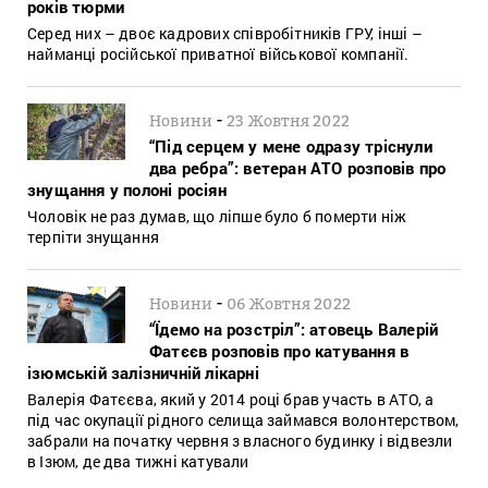
років тюрми
Серед них – двоє кадрових співробітників ГРУ, інші –
найманці російської приватної військової компанії.
-
Новини
23 Жовтня 2022
“Під серцем у мене одразу тріснули
два ребра”: ветеран АТО розповів про
знущання у полоні росіян
Чоловік не раз думав, що ліпше було б померти ніж
терпіти знущання
-
Новини
06 Жовтня 2022
“Їдемо на розстріл”: атовець Валерій
Фатєєв розповів про катування в
ізюмській залізничній лікарні
Валерія Фатєєва, який у 2014 році брав участь в АТО, а
під час окупації рідного селища займався волонтерством,
забрали на початку червня з власного будинку і відвезли
в Ізюм, де два тижні катували