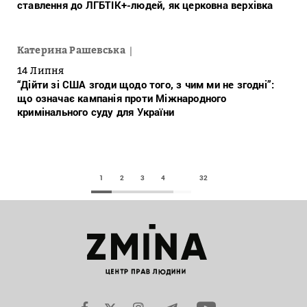
ставлення до ЛГБТІК+-людей, як церковна верхівка
Катерина Рашевська
14 Липня
“Дійти зі США згоди щодо того, з чим ми не згодні”:
що означає кампанія проти Міжнародного
кримінального суду для України
1
2
3
4
32