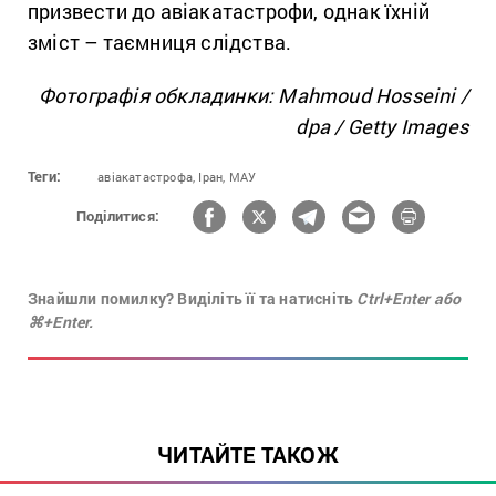
призвести до авіакатастрофи, однак їхній
зміст – таємниця слідства.
Фотографія обкладинки: Mahmoud Hosseini /
dpa / Getty Images
Теги:
авіакатастрофа,
Іран,
МАУ
Поділитися:
Знайшли помилку? Виділіть її та натисніть
Ctrl+Enter або
⌘+Enter.
ЧИТАЙТЕ ТАКОЖ