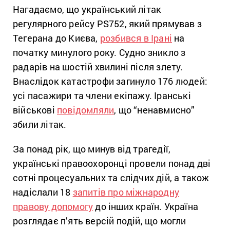
Нагадаємо, що український літак
регулярного рейсу PS752, який прямував з
Тегерана до Києва,
розбився в Ірані
на
початку минулого року. Судно зникло з
радарів на шостій хвилині після злету.
Внаслідок катастрофи загинуло 176 людей:
усі пасажири та члени екіпажу. Іранські
військові
повідомляли
, що “ненавмисно”
збили літак.
За понад рік, що минув від трагедії,
українські правоохоронці провели понад дві
сотні процесуальних та слідчих дій, а також
надіслали 18
запитів про міжнародну
правову допомогу
до інших країн. Україна
розглядає п’ять версій подій, що могли