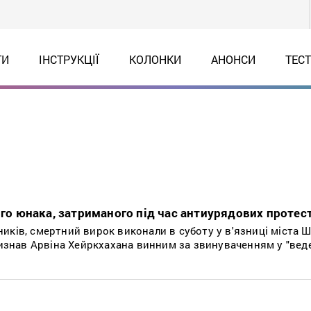
ТИ
ІНСТРУКЦІЇ
КОЛОНКИ
АНОНСИ
ТЕС
ого юнака, затриманого під час антиурядових протес
иків, смертний вирок виконали в суботу у в'язниці міста 
визнав Арвіна Хейркхахана винним за звинуваченням у "вед