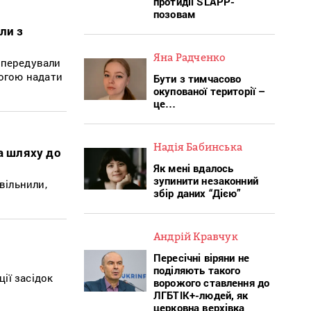
протидії SLAPP-
позовам
ли з
Яна Радченко
 передували
могою надати
Бути з тимчасово
окупованої території –
це…
Надія Бабинська
а шляху до
Як мені вдалось
зупинити незаконний
вільнили,
збір даних “Дією”
Андрій Кравчук
Пересічні віряни не
поділяють такого
ії засідок
ворожого ставлення до
ЛГБТІК+-людей, як
церковна верхівка