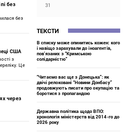
пі без
31
вилася без
ТЕКСТИ
В списку може опинитись кожен: кого
і навіщо зарахували до іноагентів,
пеці США
пов’язаних з “Кримською
солідарністю”
ості з
ереліку. Це
“Читаємо вас ще з Донецька”: як
двічі релоковані “Новини Донбасу”
продовжують писати про окупацію та
боротися з пропагандою
ях через
Державна політика щодо ВПО:
хронологія міністерств від 2014-го до
2026 року