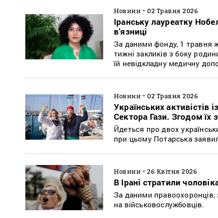
-
Новини
02 Травня 2026
Іранську лауреатку Нобе
в’язниці
За даними фонду, 1 травня 
тижні закликів з боку родин
їй невідкладну медичну доп
-
Новини
02 Травня 2026
Українських активістів 
Сектора Гази. Згодом їх 
Йдеться про двох українськи
при цьому Потарська заяви
-
Новини
26 Квітня 2026
В Ірані стратили чоловік
За даними правоохоронців, 
на військовослужбовців.