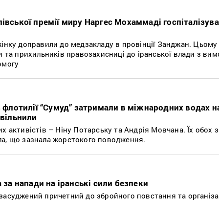
лівської премії миру Наргес Мохаммаді госпіталізува
жінку доправили до медзакладу в провінції Занджан. Цьому
и та прихильників правозахисниці до іранської влади з ви
омогу
із флотилії “Сумуд” затримали в міжнародних водах н
звільнили
х активістів – Ніну Потарську та Андрія Мовчана. Їх обох з
ла, що зазнала жорстокого поводження.
а за напади на іранські сили безпеки
засуджений причетний до збройного повстання та організац