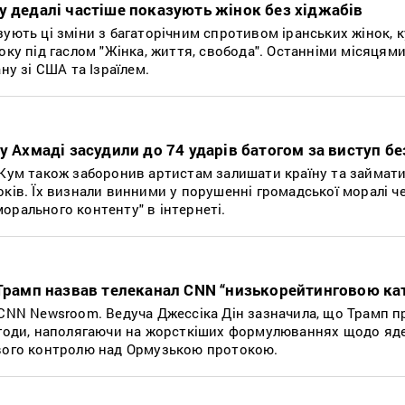
у дедалі частіше показують жінок без хіджабів
ують ці зміни з багаторічним спротивом іранських жінок, 
оку під гаслом "Жінка, життя, свобода". Останніми місяцям
ну зі США та Ізраїлем.
у Ахмаді засудили до 74 ударів батогом за виступ б
 Кум також заборонив артистам залишати країну та займат
ків. Їх визнали винними у порушенні громадської моралі ч
орального контенту" в інтернеті.
 Трамп назвав телеканал CNN “низькорейтинговою к
 CNN Newsroom. Ведуча Джессіка Дін зазначила, що Трамп п
 угоди, наполягаючи на жорсткіших формулюваннях щодо яд
ивого контролю над Ормузькою протокою.