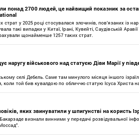
тили понад 2700 людей, це найвищий показник за оста
ational
 страт у 2025 році стосувалася злочинів, пов’язаних із на
вала такі випадки у Китаї, Ірані, Кувейті, Саудівській Аравії 
рахували щонайменше 1257 таких страт.
дує наругу військового над статуєю Діви Марії у пів
ькому селі Дебель. Саме там минулого місяця іншого ізраї
 коли той бив кувалдою по обличчю статую Ісуса Христа на
ловіків, яких звинуватили у шпигунстві на користь Із
 Бакарзаде визнали винними у передачі розвідувальної інфо
"Моссад".