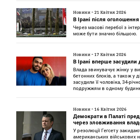
-
Новини
21 Квітня 2026
В Ірані після оголошен
Через масові перебої з інте
може бути значно більшою.
-
Новини
17 Квітня 2026
В Ірані вперше засудили 
Влада звинувачує жінку у ви
бетонних блоків, а також у д
засудили її чоловіка, 34-рі
подружжям в одному будинку.
-
Новини
16 Квітня 2026
Демократи в Палаті предс
через зловживання влад
У резолюції Гегсету закида
американських військових н