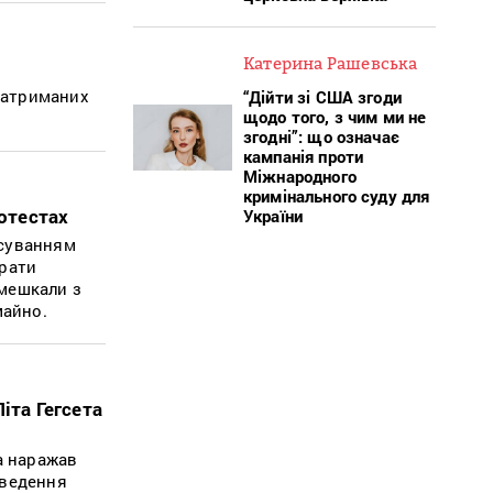
Катерина Рашевська
 затриманих
“Дійти зі США згоди
щодо того, з чим ми не
згодні”: що означає
кампанія проти
Міжнародного
кримінального суду для
ротестах
України
осуванням
трати
 мешкали з
майно.
іта Гегсета
а наражав
 ведення