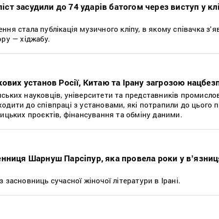
піст засудили до 74 ударів батогом через виступ у клі
ня стала публікація музичного кліпу, в якому співачка з'я
ру — хіджабу.
кових установ Росії, Китаю та Ірану загрозою нацбез
ських науковців, університети та представників промислов
дити до співпраці з установами, які потрапили до цього п
ницьких проєктів, фінансування та обміну даними.
нниця Шарнуш Парсіпур, яка провела роки у вʼязниц
 засновниць сучасної жіночої літератури в Ірані.