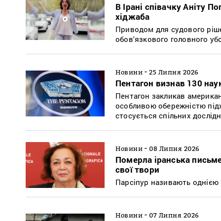
В Ірані співачку Аніту По
хіджаба
Приводом для судового рішен
обов'язкового головного убо
-
Новини
25 Липня 2026
Пентагон визнав 130 нау
Пентагон закликав американ
особливою обережністю підхо
стосується спільних дослід
-
Новини
08 Липня 2026
Померла іранська письме
свої твори
Парсіпур називають однією з
-
Новини
07 Липня 2026