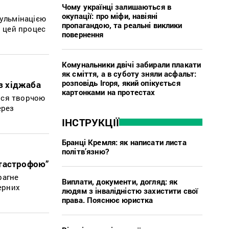
Чому українці залишаються в
окупації: про міфи, навіяні
кульмінацією
пропагандою, та реальні виклики
и цей процес
повернення
Комунальники двічі забирали плакати
як сміття, а в суботу зняли асфальт:
розповідь Ігоря, який опікується
ез хіджаба
картонками на протестах
ися творчою
ерез
ІНСТРУКЦІЇ
Бранці Кремля: як написати листа
політв’язню?
атастрофою”
рагне
Виплати, документи, догляд: як
ерних
людям з інвалідністю захистити свої
права. Пояснює юристка