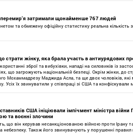
ня перемир’я затримали щонайменше 767 людей
рнетом та обмежену офіційну статистику реальна кількість
до страти жінку, яка брала участь в антиурядових п
користанні зброї та вибухівки, нападі на силовиків із заст
іях, що загрожують національній безпеці. Окрім жінки, до с
чного Мохаммадрезу Маджида Асла, та ще двох чоловіків, які
 Усіх їх звинуватили у співпраці зі США та конфіскували 
тавників США ініціювали імпічмент міністра війни П
ою та воєнні злочини
ють, що він керував несанкціонованою війною проти Ірану т
а небезпеку. Також його звинувачують у порушенні правил