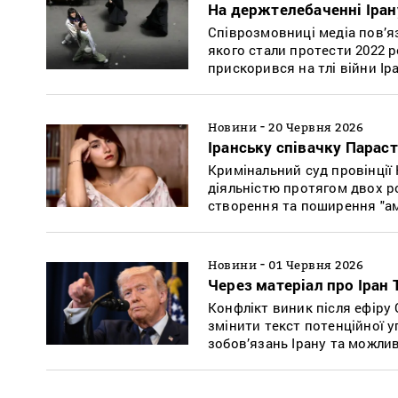
На держтелебаченні Іран
Співрозмовниці медіа пов’яз
якого стали протести 2022 р
прискорився на тлі війни Іра
-
Новини
20 Червня 2026
Іранську співачку Параст
Кримінальний суд провінції
діяльністю протягом двох ро
створення та поширення "ам
-
Новини
01 Червня 2026
Через матеріал про Іран
Конфлікт виник після ефіру
змінити текст потенційної
зобов’язань Ірану та можл