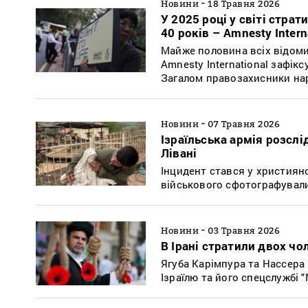
-
Новини
18 Травня 2026
У 2025 році у світі стра
40 років – Amnesty Intern
Майже половина всіх відомих
Amnesty International зафіксу
Загалом правозахисники на
-
Новини
07 Травня 2026
Ізраїльська армія розслі
Лівані
Інцидент стався у християнс
військового сфотографували,
-
Новини
03 Травня 2026
В Ірані стратили двох чо
Ягуба Карімпура та Нассера
Ізраїлю та його спецслужбі 