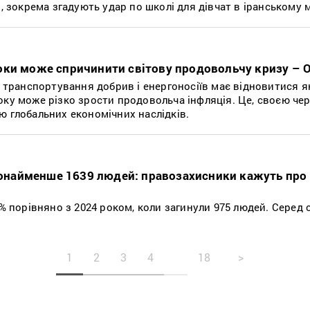
х, зокрема згадують удар по школі для дівчат в іранському м
оки може спричинити світову продовольчу кризу – 
о транспортування добрив і енергоносіїв має відновитися 
оку може різко зрости продовольча інфляція. Це, своєю чер
ю глобальних економічних наслідків.
 щонайменше 1639 людей: правозахисники кажуть про
8% порівняно з 2024 роком, коли загинули 975 людей. Серед 
1
2
3
4
18
>