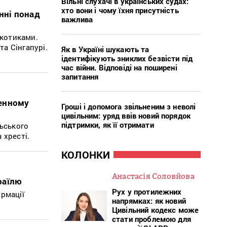
Вільні слухачі в українських судах:
хто вони і чому їхня присутність
нні понад
важлива
ркотиками.
та Сінгапурі.
Як в Україні шукають та
ідентифікують зниклих безвісти під
час війни. Відповіді на поширені
запитання
денному
Гроші і допомога звільненим з неволі
цивільним: уряд ввів новий порядок
підтримки, як її отримати
льського
 хресті.
КОЛОНКИ
Анастасія Соловйова
раїлю
Рух у протилежних
рмації
напрямках: як новий
Цивільний кодекс може
стати проблемою для