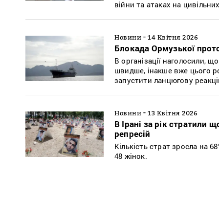
війни та атаках на цивільни
-
Новини
14 Квітня 2026
Блокада Ормузької прот
В організації наголосили, щ
швидше, інакше вже цього р
запустити ланцюгову реакці
-
Новини
13 Квітня 2026
В Ірані за рік стратили
репресій
Кількість страт зросла на 6
48 жінок.