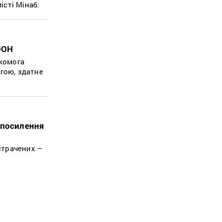
істі Мінаб.
ООН
якомога
гою, здатне
 посилення
страчених –