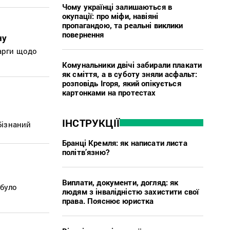
Чому українці залишаються в
окупації: про міфи, навіяні
пропагандою, та реальні виклики
повернення
ну
карги щодо
Комунальники двічі забирали плакати
як сміття, а в суботу зняли асфальт:
розповідь Ігоря, який опікується
картонками на протестах
ІНСТРУКЦІЇ
бізнаний
Бранці Кремля: як написати листа
політв’язню?
Виплати, документи, догляд: як
 було
людям з інвалідністю захистити свої
права. Пояснює юристка