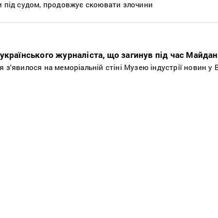
и під судом, продовжує скоювати злочини
українського журналіста, що загинув під час Майдан
 з'явилося на меморіальній стіні Музею індустрії новин у