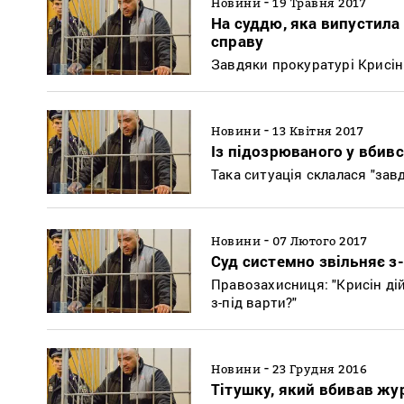
-
Новини
19 Травня 2017
На суддю, яка випустила
справу
Завдяки прокуратурі Крисі
-
Новини
13 Квітня 2017
Із підозрюваного у вбив
Така ситуація склалася "зав
-
Новини
07 Лютого 2017
Суд системно звільняє з
Правозахисниця: "Крисін дій
з-під варти?"
-
Новини
23 Грудня 2016
Тітушку, який вбивав жу