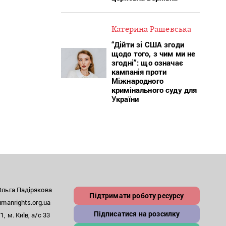
Катерина Рашевська
“Дійти зі США згоди
щодо того, з чим ми не
згодні”: що означає
кампанія проти
Міжнародного
кримінального суду для
України
льга Падірякова
Підтримати роботу ресурсу
anrights.org.ua
Підписатися на розсилку
, м. Київ, а/с 33