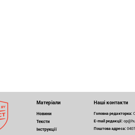
Матеріали
Наші контакти
Новини
Головна редакторка:
О
E-mail редакції:
op@hum
Тексти
Поштова
адреса:
04071
Інструкції