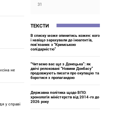
31
ТЕКСТИ
В списку може опинитись кожен: кого
і навіщо зарахували до іноагентів,
пов’язаних з “Кримською
солідарністю”
“Читаємо вас ще з Донецька”: як
двічі релоковані “Новини Донбасу”
исіна не
продовжують писати про окупацію та
боротися з пропагандою
Державна політика щодо ВПО:
хронологія міністерств від 2014-го до
2026 року
дя у справі