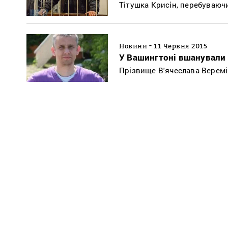
Тітушка Крисін, перебуваюч
-
Новини
11 Червня 2015
У Вашингтоні вшанували 
Прізвище В'ячеслава Веремія