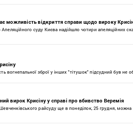
ає можливість відкриття справи щодо вироку Крисі
до Апеляційного суду Києва надійшло чотири апеляційних с
рисіну
ть вогнепальної зброї у інших "тітушок" підсудний був не о
ний вирок Крисіну у справі про вбивство Веремія
Шевченківського райсуду ще в понеділок, 25 грудня, можна