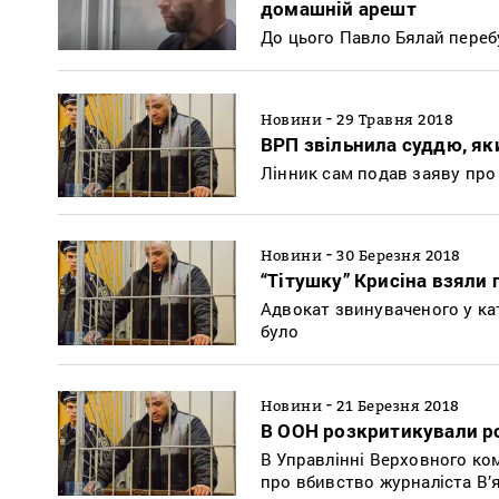
домашній арешт
До цього Павло Бялай переб
-
Новини
29 Травня 2018
ВРП звільнила суддю, як
Лінник сам подав заяву про
-
Новини
30 Березня 2018
“Тітушку” Крисіна взяли 
Адвокат звинуваченого у ка
було
-
Новини
21 Березня 2018
В ООН розкритикували ро
В Управлінні Верховного ко
про вбивство журналіста В’