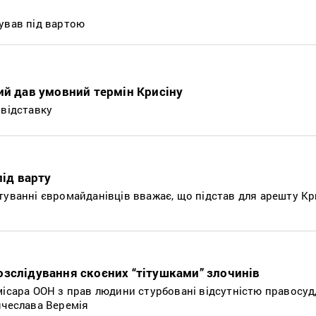
ував під вартою
ий дав умовний термін Крисіну
 відставку
під варту
туванні євромайданівців вважає, що підстав для арешту Кр
зслідування скоєних “тітушками” злочинів
місара ООН з прав людини стурбовані відсутністю правосуд
ячеслава Веремія