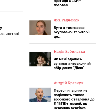
протидії SLAPP-
позовам
Яна Радченко
у
Бути з тимчасово
окупованої території –
 Вашингтоні
це…
Надія Бабинська
Як мені вдалось
зупинити незаконний
збір даних “Дією”
Андрій Кравчук
Пересічні віряни не
поділяють такого
ворожого ставлення до
ЛГБТІК+-людей, як
церковна верхівка