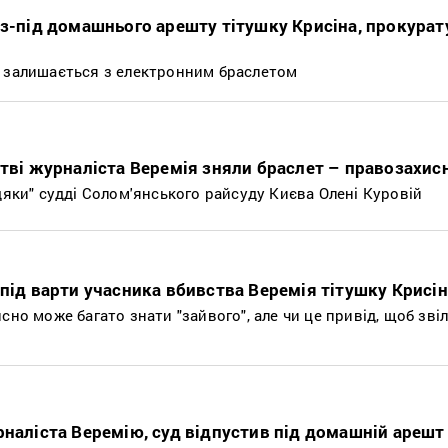
 з-під домашнього арешту тітушку Крисіна, прокурат
н залишається з електронним браслетом
стві журналіста Веремія зняли браслет – правозахис
дяки" судді Солом'янського райсуду Києва Олені Куровій
-під варти учасника вбивства Веремія тітушку Крисі
сно може багато знати "зайвого", але чи це привід, щоб зві
рналіста Веремію, суд відпустив під домашній арешт