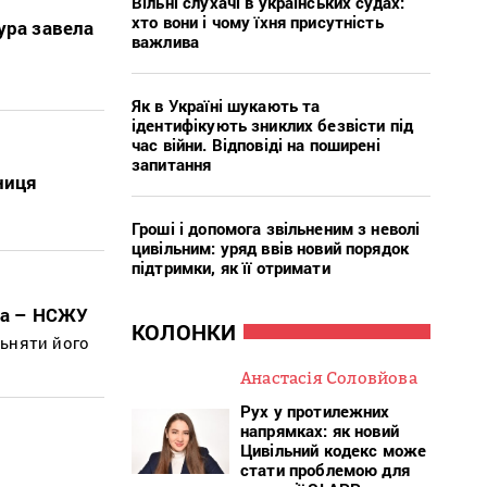
Вільні слухачі в українських судах:
хто вони і чому їхня присутність
ура завела
важлива
Як в Україні шукають та
ідентифікують зниклих безвісти під
час війни. Відповіді на поширені
запитання
ниця
Гроші і допомога звільненим з неволі
цивільним: уряд ввів новий порядок
підтримки, як її отримати
на – НСЖУ
КОЛОНКИ
льняти його
Анастасія Соловйова
Рух у протилежних
напрямках: як новий
Цивільний кодекс може
стати проблемою для