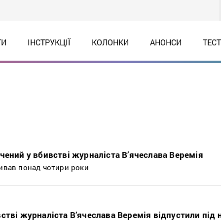
ТИ
ІНСТРУКЦІЇ
КОЛОНКИ
АНОНСИ
ТЕС
чений у вбивстві журналіста В’ячеслава Веремія
ривав понад чотири роки
стві журналіста В’ячеслава Веремія відпустили під 