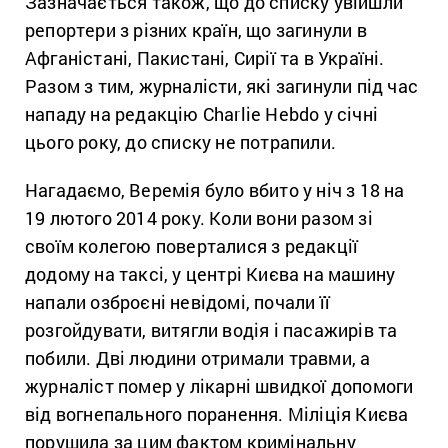
Зазначається також, що до списку увійшли
репортери з різних країн, що загинули в
Афганістані, Пакистані, Сирії та в Україні.
Разом з тим, журналісти, які загинули під час
нападу на редакцію Charlie Hebdo у січні
цього року, до списку не потрапили.
Нагадаємо, Веремія було вбито у ніч з 18 на
19 лютого 2014 року. Коли вони разом зі
своїм колегою поверталися з редакції
додому на таксі, у центрі Києва на машину
напали озброєні невідомі, почали її
розгойдувати, витягли водія і пасажирів та
побили. Дві людини отримали травми, а
журналіст помер у лікарні швидкої допомоги
від вогнепального поранення. Міліція Києва
порушила за цим фактом кримінальну