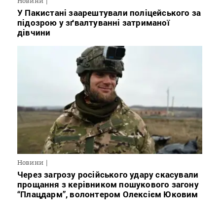
Новини
У Пакистані заарештували поліцейського за
підозрою у зґвалтуванні затриманої
дівчини
Новини
Через загрозу російського удару скасували
прощання з керівником пошукового загону
“Плацдарм”, волонтером Олексієм Юковим