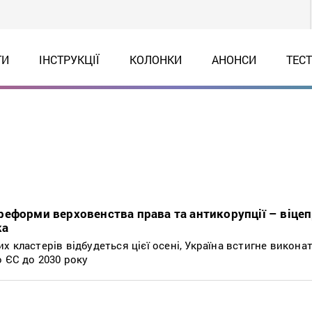
ТИ
ІНСТРУКЦІЇ
КОЛОНКИ
АНОНСИ
ТЕС
еформи верховенства права та антикорупції – віцеп
ка
 кластерів відбудеться цієї осені, Україна встигне викона
 ЄС до 2030 року