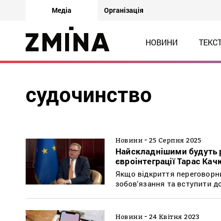
Медіа
Організація
НОВИНИ
ТЕКС
судочинство
-
Новини
25 Серпня 2025
Найскладнішими будуть р
євроінтеграції Тарас Кач
Якщо відкриття переговорних
зобов'язання та вступити до
-
Новини
24 Квітня 2023