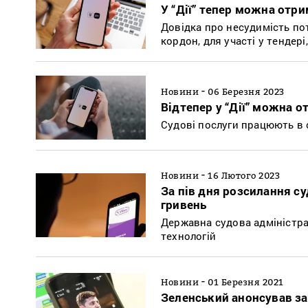
У “Дії” тепер можна отр
Довідка про несудимість по
кордон, для участі у тендер
-
Новини
06 Березня 2023
Відтепер у “Дії” можна 
Судові послуги працюють в о
-
Новини
16 Лютого 2023
За пів дня розсилання с
гривень
Державна судова адміністра
технологій
-
Новини
01 Березня 2021
Зеленський анонсував за