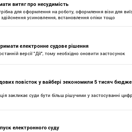
имати витяг про несудимість
трібна для оформлення на роботу, оформлення візи для виї
і, здійснення усиновлення, встановлення опіки тощо
отримати електронне судове рішення
станній версії "Дії", тому необхідно оновити застосунок
удових повісток у вайбері зекономили 5 тисяч бюдж
ція закликає суди бути більш рішучими у застосуванні циф
пуск електронного суду