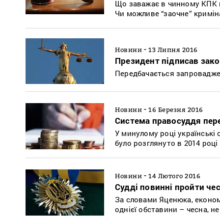
Що заважає в чинному КПК пр
Чи можливе “заочне” кримін
-
Новини
13 Липня 2016
Президент підписав закон
Передбачається запровадже
-
Новини
16 Березня 2016
Система правосуддя пер
У минулому році українські 
було розглянуто в 2014 році
-
Новини
14 Лютого 2016
Судді повинні пройти че
За словами Яценюка, економ
однієї обставини – чесна, н