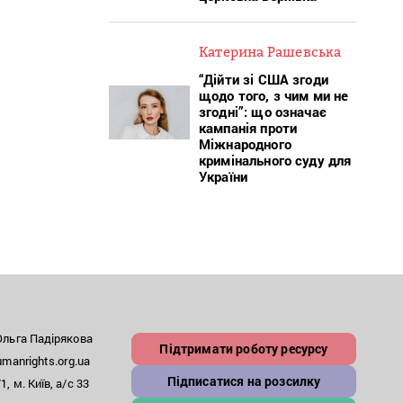
Катерина Рашевська
“Дійти зі США згоди
щодо того, з чим ми не
згодні”: що означає
кампанія проти
Міжнародного
кримінального суду для
України
льга Падірякова
Підтримати роботу ресурсу
anrights.org.ua
Підписатися на розсилку
, м. Київ, а/с 33