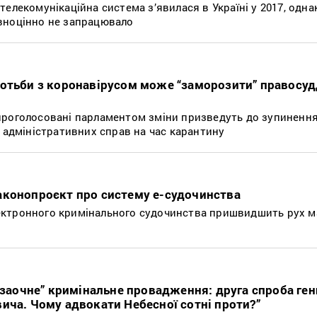
елекомунікаційна система з’явилася в Україні у 2017, одна
вноцінно не запрацювало
отьби з коронавірусом може “заморозити” правосуд
проголосовані парламентом зміни призведуть до зупинення
а адміністративних справ на час карантину
аконопроєкт про систему е-судочинства
ктронного кримінального судочинства пришвидшить рух ма
 “заочне” кримінальне провадження: друга спроба ге
ича. Чому адвокати Небесної сотні проти?”