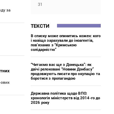
31
зду за
ТЕКСТИ
В списку може опинитись кожен: кого
і навіщо зарахували до іноагентів,
пов’язаних з “Кримською
солідарністю”
“Читаємо вас ще з Донецька”: як
двічі релоковані “Новини Донбасу”
етних
продовжують писати про окупацію та
боротися з пропагандою
рових
Державна політика щодо ВПО:
хронологія міністерств від 2014-го до
2026 року