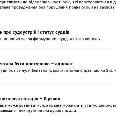
итягнути до відповідальності осіб, які переховуються від
альне провадження без порушення права особи на захист?
 про судоустрій і статус суддів
ння нових засад формування суддівського корпусу
естала бути доступною – адвокат
суди розглянули близько трьох мільйонів справ, що на 2 мл
сну переатестацію – Яценюк
іка може розвиватися, а країна може мати статус демократ
езалежна і некорумпована судова влада