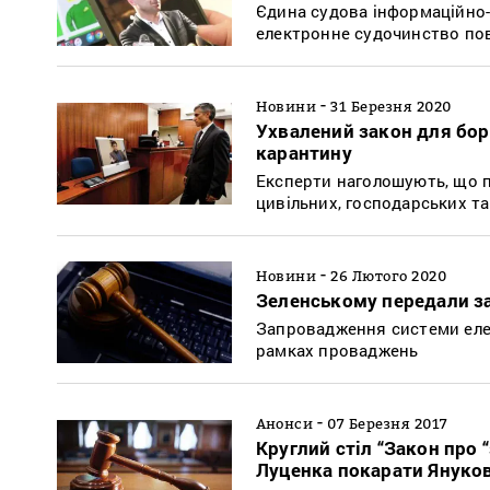
Єдина судова інформаційно-т
електронне судочинство по
-
Новини
31 Березня 2020
Ухвалений закон для бор
карантину
Експерти наголошують, що 
цивільних, господарських т
-
Новини
26 Лютого 2020
Зеленському передали з
Запровадження системи еле
рамках проваджень
-
Анонси
07 Березня 2017
Круглий стіл “Закон про
Луценка покарати Януков