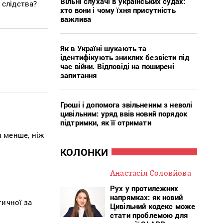
Вільні слухачі в українських судах:
 слідства?
хто вони і чому їхня присутність
важлива
Як в Україні шукають та
ідентифікують зниклих безвісти під
час війни. Відповіді на поширені
запитання
Гроші і допомога звільненим з неволі
цивільним: уряд ввів новий порядок
підтримки, як її отримати
н менше, ніж
КОЛОНКИ
Анастасія Соловйова
Рух у протилежних
напрямках: як новий
ичної за
Цивільний кодекс може
стати проблемою для