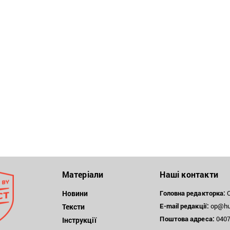
Матеріали
Наші контакти
Новини
Головна редакторка:
О
E-mail редакції:
op@hum
Тексти
Поштова
адреса:
04071
Інструкції