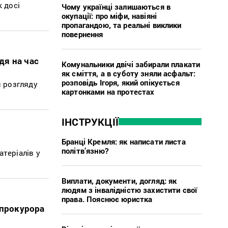
к досі
Чому українці залишаються в
окупації: про міфи, навіяні
пропагандою, та реальні виклики
повернення
дя на час
Комунальники двічі забирали плакати
як сміття, а в суботу зняли асфальт:
розповідь Ігоря, який опікується
 розгляду
картонками на протестах
ІНСТРУКЦІЇ
Бранці Кремля: як написати листа
політв’язню?
теріалів у
Виплати, документи, догляд: як
людям з інвалідністю захистити свої
права. Пояснює юристка
нпрокурора