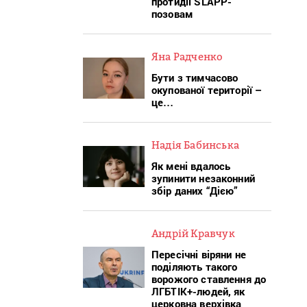
протидії SLAPP-
позовам
Яна Радченко
Бути з тимчасово
окупованої території –
це…
Надія Бабинська
Як мені вдалось
зупинити незаконний
збір даних “Дією”
Андрій Кравчук
Пересічні віряни не
поділяють такого
ворожого ставлення до
ЛГБТІК+-людей, як
церковна верхівка