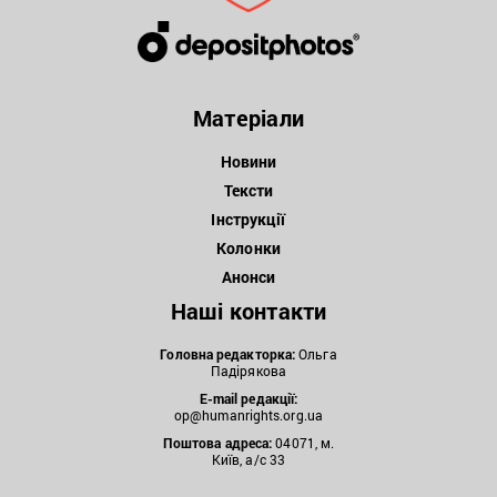
Матеріали
Новини
Тексти
Інструкції
Колонки
Анонси
Наші контакти
Головна редакторка:
Ольга
Падірякова
E-mail редакції:
op@humanrights.org.ua
Поштова
адреса:
04071, м.
Київ, а/с 33