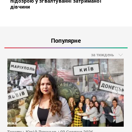
підозрою у зґвалтуванні затриманої
дівчини
Популярне
за тиждень
Тексти
Юрій Луканов
03 Серпня 2026