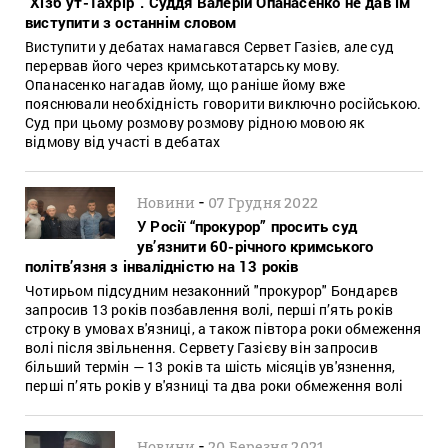
“Хізб ут-Тахрір”. Суддя Валерій Опанасенко не дав їм
виступити з останнім словом
Виступити у дебатах намагався Сервет Газієв, але суд
перервав його через кримськотатарську мову.
Опанасенко нагадав йому, що раніше йому вже
пояснювали необхідність говорити виключно російською.
Суд при цьому розмову розмову рідною мовою як
відмову від участі в дебатах
-
Новини
07 Грудня 2022
У Росії “прокурор” просить суд
ув’язнити 60-річного кримського
політв’язня з інвалідністю на 13 років
Чотирьом підсудним незаконний "прокурор" Бондарєв
запросив 13 років позбавлення волі, перші п’ять років
строку в умовах в'язниці, а також півтора роки обмеження
волі після звільнення. Сервету Газієву він запросив
більший термін — 13 років та шість місяців ув'язнення,
перші п’ять років у в'язниці та два роки обмеження волі
-
Новини
20 Березня 2021