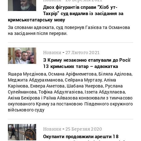
Двох фігурантів справи “Хізб ут-
Тахрір” суд видалив із засідання за
кримськотатарську мову
За словами адвоката, суд повернув Газієва та Османова
на засідання після перерви.
-
Новини
27 Лютого 2021
З Криму незаконно етапували до Росії
13 кримських татар – адвокатка
Яшара Муєдінова, Османа Аріфмеметова, Біляла Аділова,
Меджита Абдурахманова, Сейрана Муртазу, Аліма
Карімова, Енвера Аметова, Шабана Умерова, Руслана
Сулейманова, Тофіка Абдулгазієва, Іззета Абдуллаєва,
Акіма Бекірова і Раїма Айвазова конвоювали з тимчасово
окупованого Криму за постановою Південного окружного
військового суду
-
Новини
25 Березня 2020
Окупанти продовжили арешти 18