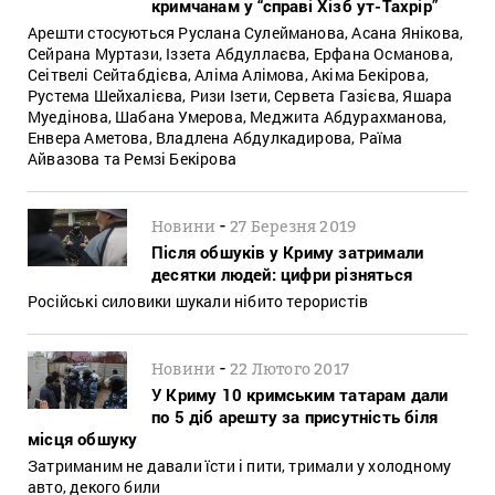
кримчанам у “справі Хізб ут-Тахрір”
Арешти стосуються Руслана Сулейманова, Асана Янікова,
Сейрана Муртази, Іззета Абдуллаєва, Ерфана Османова,
Сеітвелі Сейтабдієва, Аліма Алімова, Акіма Бекірова,
Рустема Шейхалієва, Ризи Ізети, Сервета Газієва, Яшара
Муедінова, Шабана Умерова, Меджита Абдурахманова,
Енвера Аметова, Владлена Абдулкадирова, Раїма
Айвазова та Ремзі Бекірова
-
Новини
27 Березня 2019
Після обшуків у Криму затримали
десятки людей: цифри різняться
Російські силовики шукали нібито терористів
-
Новини
22 Лютого 2017
У Криму 10 кримським татарам дали
по 5 діб арешту за присутність біля
місця обшуку
Затриманим не давали їсти і пити, тримали у холодному
авто, декого били