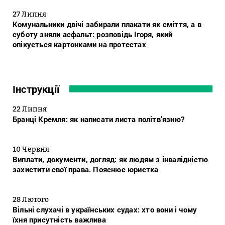
27 Липня
Комунальники двічі забирали плакати як сміття, а в
суботу зняли асфальт: розповідь Ігоря, який
опікується картонками на протестах
Інструкції
22 Липня
Бранці Кремля: як написати листа політв’язню?
10 Червня
Виплати, документи, догляд: як людям з інвалідністю
захистити свої права. Пояснює юристка
28 Лютого
Вільні слухачі в українських судах: хто вони і чому
їхня присутність важлива