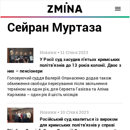
Сейран Муртаза
-
Новини
11 Січня 2023
У Росії суд засудив п’ятьох кримських
політв’язнів до 13 років колонії. Двоє з
них – пенсіонери
Головуючий суддя Валерій Опанасенко додав також
обмеження свободи пересування після звільнення
терміном на один рік, для Сервета Газієва та Аліма
Карімова – один рік й шість місяців
-
Новини
10 Січня 2023
Російський суд квапиться із вироком
для кримських політв’язнів у справі