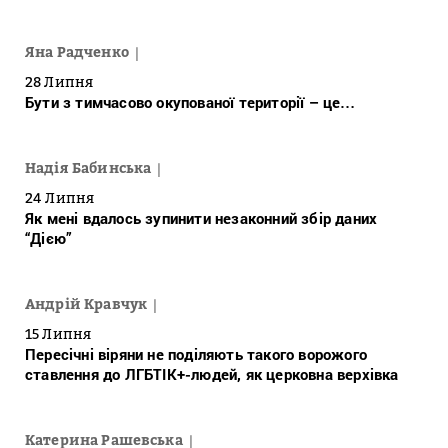
Яна Радченко
28 Липня
Бути з тимчасово окупованої території – це…
Надія Бабинська
24 Липня
Як мені вдалось зупинити незаконний збір даних
“Дією”
Андрій Кравчук
15 Липня
Пересічні віряни не поділяють такого ворожого
ставлення до ЛГБТІК+-людей, як церковна верхівка
Катерина Рашевська