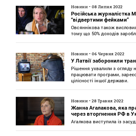
-
Новини
08 Липня 2022
Російська журналістка М
“відвертими фейками”
Овсяннікова також висловил
тому що 50% доходів заробл
-
Новини
06 Червня 2022
У Латвії заборонили тран
Рішення ухвалили з огляду н
працювати програми, зареєст
цілісності іншої держави.
-
Новини
28 Травня 2022
Жанна Агалакова, яка пр
через вторгнення РФ в У
Агалкова виступила із засу