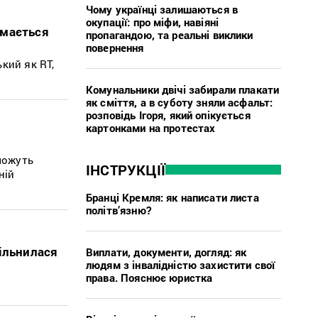
Чому українці залишаються в
окупації: про міфи, навіяні
ймається
пропагандою, та реальні виклики
повернення
кий як RT,
Комунальники двічі забирали плакати
як сміття, а в суботу зняли асфальт:
розповідь Ігоря, який опікується
картонками на протестах
можуть
ІНСТРУКЦІЇ
ній
Бранці Кремля: як написати листа
політв’язню?
ільнилася
Виплати, документи, догляд: як
людям з інвалідністю захистити свої
права. Пояснює юристка