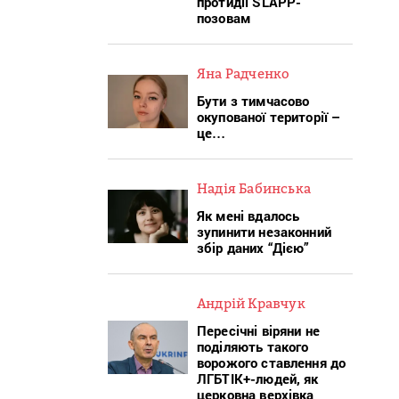
протидії SLAPP-
позовам
Яна Радченко
Бути з тимчасово
окупованої території –
це…
Надія Бабинська
Як мені вдалось
зупинити незаконний
збір даних “Дією”
Андрій Кравчук
Пересічні віряни не
поділяють такого
ворожого ставлення до
ЛГБТІК+-людей, як
церковна верхівка