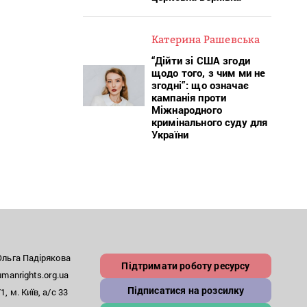
Катерина Рашевська
“Дійти зі США згоди
щодо того, з чим ми не
згодні”: що означає
кампанія проти
Міжнародного
кримінального суду для
України
льга Падірякова
Підтримати роботу ресурсу
anrights.org.ua
Підписатися на розсилку
, м. Київ, а/с 33