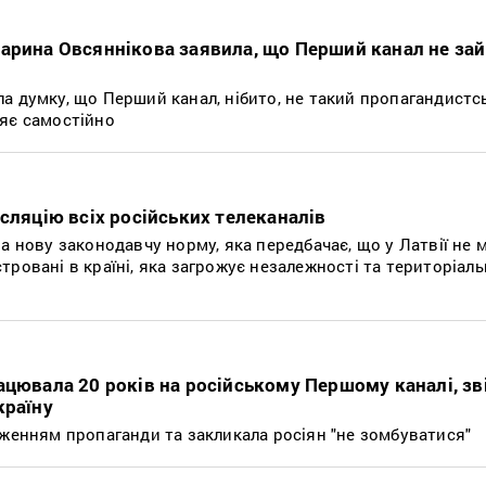
арина Овсяннікова заявила, що Перший канал не за
а думку, що Перший канал, нібито, не такий пропагандистсь
яє самостійно
сляцію всіх російських телеканалів
а нову законодавчу норму, яка передбачає, що у Латвії не 
ровані в країні, яка загрожує незалежності та територіаль
ацювала 20 років на російському Першому каналі, зв
країну
дженням пропаганди та закликала росіян "не зомбуватися"