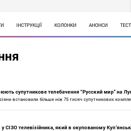
ТИ
ІНСТРУКЦІЇ
КОЛОНКИ
АНОНСИ
ТЕС
ння
юють супутникове телебачення “Русский мир” на Лу
сіяни встановили більше ніж 75 тисяч супутникових компле
 у СІЗО телевізійника, який в окупованому Куп’янсь