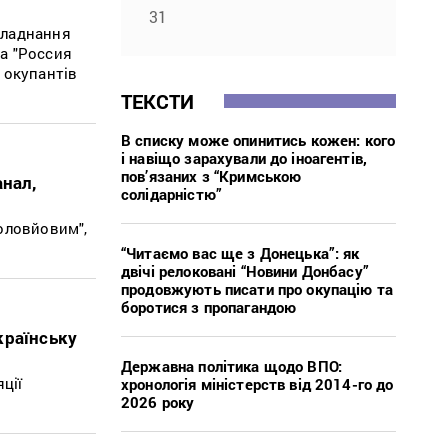
31
бладнання
та "Россия
 окупантів
ТЕКСТИ
В списку може опинитись кожен: кого
і навіщо зарахували до іноагентів,
пов’язаних з “Кримською
анал,
солідарністю”
оловйовим",
“Читаємо вас ще з Донецька”: як
двічі релоковані “Новини Донбасу”
продовжують писати про окупацію та
боротися з пропагандою
країнську
Державна політика щодо ВПО:
ції
хронологія міністерств від 2014-го до
2026 року