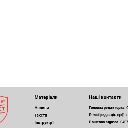
Матеріали
Наші контакти
Новини
Головна редакторка:
О
E-mail редакції:
op@hum
Тексти
Поштова
адреса:
04071
Інструкції