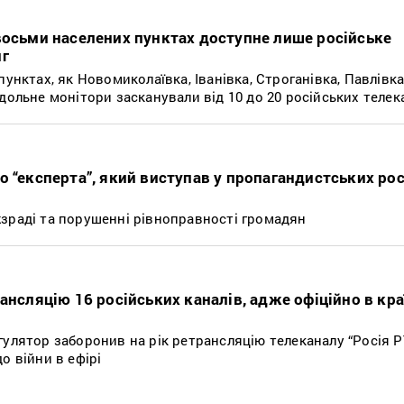
восьми населених пунктах доступне лише російське
нг
унктах, як Новомиколаївка, Іванівка, Строганівка, Павлівка,
дольне монітори засканували від 10 до 20 російських телек
о “експерта”, який виступав у пропагандистських ро
зраді та порушенні рівноправності громадян
ансляцію 16 російських каналів, адже офіційно в краї
гулятор заборонив на рік ретрансляцію телеканалу “Росія Р
о війни в ефірі