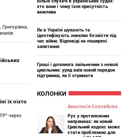
Вільні слухачі в українських судах:
хто вони і чому їхня присутність
важлива
 Григорівка,
Як в Україні шукають та
аналів.
ідентифікують зниклих безвісти під
час війни. Відповіді на поширені
запитання
сійських
Гроші і допомога звільненим з неволі
цивільним: уряд ввів новий порядок
підтримки, як її отримати
КОЛОНКИ
ні їх ніхто
Анастасія Соловйова
ТР” через
Рух у протилежних
напрямках: як новий
Цивільний кодекс може
стати проблемою для