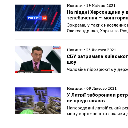
-
Новини
19 Квітня 2021
На півдні Херсонщини у 
телебачення – монітори
Зокрема, у таких населених п
Олександрівка, Хорли та Раз
-
Новини
25 Лютого 2021
СБУ затримала київськог
шоу
Чоловіка підозрюють у держ
-
Новини
09 Лютого 2021
У Латвії заборонили ретр
не представляв
Напередодні латвійський ре
мову ворожнечі та заклики д