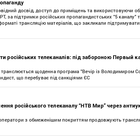
ропаганду
овідний досвід, доступ до приміщень та використовуючи о
РРТ, за підтримки російських пропагандистських "5 каналу" 
форматі трансляцію матеріалів, що закликали підтримувати
оти російських телеканалів: під забороною Первый к
му транслюється щоденна програма "Вечір із Володимиром С
андист, що перебуває під санкціями ЄС
ення російського телеканалу “НТВ Мир” через антиу
 оператори з обмеженішим покриттям продовжують трансля