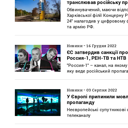
транслював російську п
Обвинувачений, маючи відп
Харківської філії Концерну 
24" налагодив у цифровому 
та армію РФ.
-
Новини
16 Грудня 2022
ЄС затвердив санкції пр
Россия-1, РЕН-ТВ та НТВ
"Россия-1" – канал, на яко
яку веде російський пропаг
-
Новини
03 Серпня 2022
У Європі припинили мовл
пропаганду
Неєвропейські супутникові
телеканалу