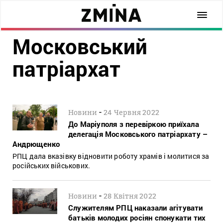
Московський
патріархат
-
Новини
24 Червня 2022
До Маріуполя з перевіркою приїхала
делегація Московського патріархату –
Андрющенко
РПЦ дала вказівку відновити роботу храмів і молитися за
російських військових.
-
Новини
28 Квітня 2022
Служителям РПЦ наказали агітувати
батьків молодих росіян спонукати тих