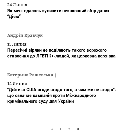
24 Липня
Як мені вдалось зупинити незаконний збір даних
“Дією”
Андрій Кравчук
15 Липня
Пересічні віряни не поділяють такого ворожого
ставлення до ЛГБТІК+-людей, як церковна верхівка
Катерина Рашевська
14 Липня
“Дійти зі США згоди щодо того, з чим ми не згодні”:
що означає кампанія проти Міжнародного
кримінального суду для України
<
1
2
3