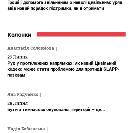
Гроші і допомога звільненим з неволі цивільним: уряд
ввів новий порядок підтримки, як її отримати
Колонки
Анастасія Соловйова
29 Липня
Рух у протилежних напрямках: як новий Цивільний
кодекс може стати проблемою для протидії SLAPP-
позовам
Яна Радченко
28 Липня
Бути з тимчасово окупованої території – це…
Надія Бабинська