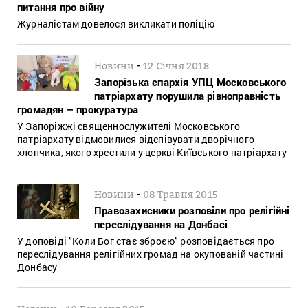
питання про війну
Журналістам довелося викликати поліцію
-
Новини
12 Січня 2018
Запорізька єпархія УПЦ Московського
патріархату порушила рівноправність
громадян – прокуратура
У Запоріжжі священнослужителі Московського
патріархату відмовилися відспівувати дворічного
хлопчика, якого хрестили у церкві Київського патріархату
-
Новини
08 Травня 2015
Правозахисники розповіли про релігійні
переслідування на Донбасі
У доповіді "Коли Бог стає зброєю" розповідається про
переслідування релігійних громад на окупованій частині
Донбасу
-