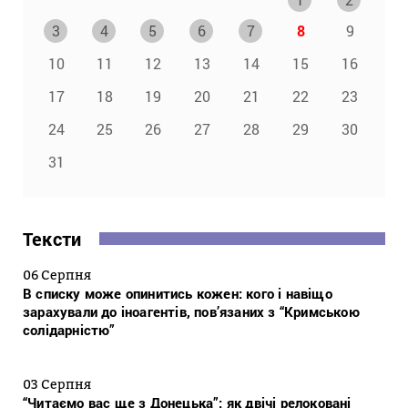
3
4
5
6
7
8
9
10
11
12
13
14
15
16
17
18
19
20
21
22
23
24
25
26
27
28
29
30
31
Тексти
06 Серпня
В списку може опинитись кожен: кого і навіщо
зарахували до іноагентів, пов’язаних з “Кримською
солідарністю”
03 Серпня
“Читаємо вас ще з Донецька”: як двічі релоковані