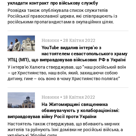
укладати контракт про військову службу
Розвідка також опублікувала список служителів
Російської православної церкви, які співпрацюють із
російськими пропагандистами в окупаційних цілях.
-
Новини
28 Квітня 2022
YouTube видалив інтерв’ю з
настоятелем севастопольського храму
УПЦ (МП), що виправдовував військових РФ в Україні
У інтерв'ю Халюта стверджував, що "наш російський воїн
– це Християнство, наш воїн, який, захищаючи собою
дитину, гине – ось воно в чому Християнство полягає"
-
Новини
18 Квітня 2022
На Житомирщині священника
обвинувачують у колабораціонізмі:
виправдовував війну Росії проти України
Настоятель також стверджував, що вбивають мирних
жителів та руйнують їхні домівки не російські війська, а
українські Збройні сили.