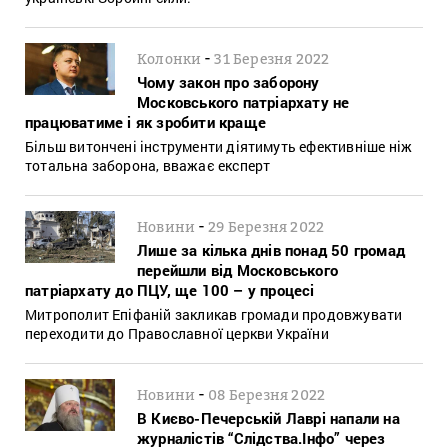
-
Колонки
31 Березня 2022
Чому закон про заборону
Московського патріархату не
працюватиме і як зробити краще
Більш витончені інструменти діятимуть ефективніше ніж
тотальна заборона, вважає експерт
-
Новини
29 Березня 2022
Лише за кілька днів понад 50 громад
перейшли від Московського
патріархату до ПЦУ, ще 100 – у процесі
Митрополит Епіфаній закликав громади продовжувати
переходити до Православної церкви України
-
Новини
08 Березня 2022
В Києво-Печерській Лаврі напали на
журналістів “Слідства.Інфо” через