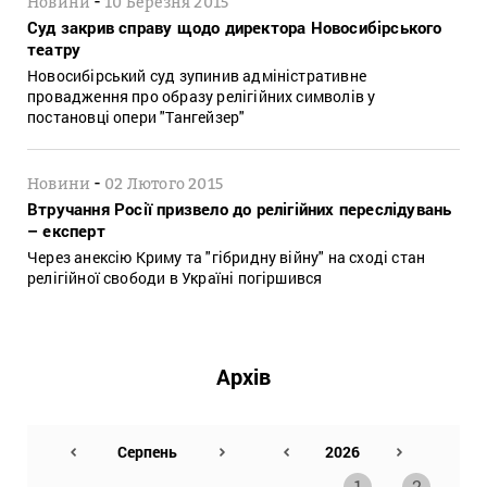
Новини
10 Березня 2015
Суд закрив справу щодо директора Новосибірського
театру
Новосибірський суд зупинив адміністративне
провадження про образу релігійних символів у
постановці опери "Тангейзер"
-
Новини
02 Лютого 2015
Втручання Росії призвело до релігійних переслідувань
– експерт
Через анексію Криму та "гібридну війну" на сході стан
релігійної свободи в Україні погіршився
Архів
1
2