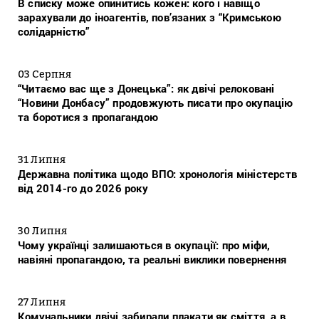
В списку може опинитись кожен: кого і навіщо
зарахували до іноагентів, пов’язаних з “Кримською
солідарністю”
03 Серпня
“Читаємо вас ще з Донецька”: як двічі релоковані
“Новини Донбасу” продовжують писати про окупацію
та боротися з пропагандою
31 Липня
Державна політика щодо ВПО: хронологія міністерств
від 2014-го до 2026 року
30 Липня
Чому українці залишаються в окупації: про міфи,
навіяні пропагандою, та реальні виклики повернення
27 Липня
Комунальники двічі забирали плакати як сміття, а в