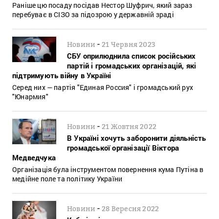
Раніше цю посаду посідав Нестор Шуфрич, який зараз
перебуває в СІЗО за підозрою у державній зраді
-
Новини
21 Червня 2023
СБУ оприлюднила список російських
партій і громадських організацій, які
підтримують війну в Україні
Серед них — партія "Единая Россия" і громадський рух
"Юнармия"
-
Новини
21 Жовтня 2022
В Україні хочуть заборонити діяльність
громадської організації Віктора
Медведчука
Організація була інструментом повернення кума Путіна в
медійне поле та політику України
-
Новини
28 Вересня 2022