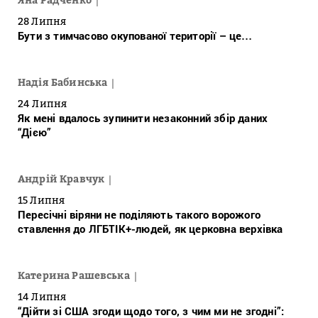
28 Липня
Бути з тимчасово окупованої території – це…
Надія Бабинська
24 Липня
Як мені вдалось зупинити незаконний збір даних
“Дією”
Андрій Кравчук
15 Липня
Пересічні віряни не поділяють такого ворожого
ставлення до ЛГБТІК+-людей, як церковна верхівка
Катерина Рашевська
14 Липня
“Дійти зі США згоди щодо того, з чим ми не згодні”: