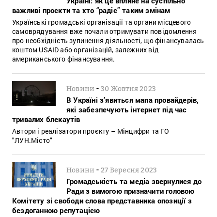
Україні: як це вплине на суспільно
важливі проєкти та хто “радіє” таким змінам
Українські громадські організації та органи місцевого
самоврядування вже почали отримувати повідомлення
про необхідність зупинення діяльності, що фінансувалась
коштом USAID або організацій, залежних від
американського фінансування.
-
Новини
30 Жовтня 2023
В Україні з’явиться мапа провайдерів,
які забезпечують інтернет під час
тривалих блекаутів
Автори і реалізатори проєкту – Мінцифри та ГО
"ЛУН.Місто"
-
Новини
27 Вересня 2023
Громадськість та медіа звернулися до
Ради з вимогою призначити головою
Комітету зі свободи слова представника опозиції з
бездоганною репутацією