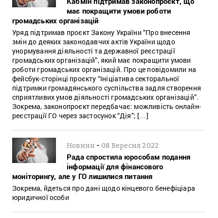
Кабмін підтримав законопроєкт, що
має покращити умови роботи
громадських організацій
Уряд підтримав проєкт Закону України “Про внесення
змін до деяких законодавчих актів України щодо
унормування діяльності та державної реєстрації
громадських організацій”, який має покращити умови
роботи громадських організацій. Про це повідомили на
фейсбук-сторінці проєкту “Ініціатива секторальної
підтримки громадянського суспільства задля створення
сприятливих умов діяльності громадських організацій”.
Зокрема, законопроєкт передбачає: можливість онлайн-
реєстрації ГО через застосунок “Дія”; […]
-
Новини
08 Вересня 2022
Рада спростила юрособам подання
інформації для фінансового
моніторингу, але у ГО лишилися питання
Зокрема, йдеться про дані щодо кінцевого бенефіціара
юридичної особи