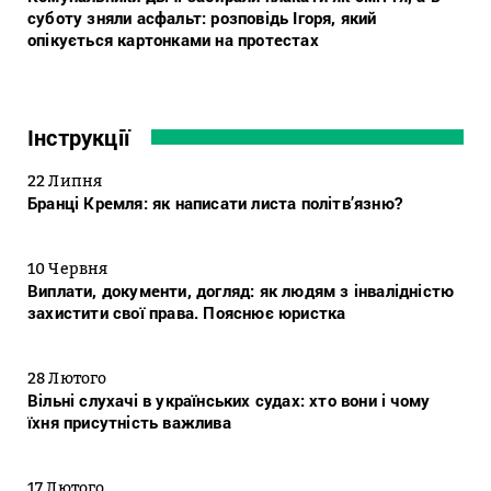
суботу зняли асфальт: розповідь Ігоря, який
опікується картонками на протестах
Інструкції
22 Липня
Бранці Кремля: як написати листа політв’язню?
10 Червня
Виплати, документи, догляд: як людям з інвалідністю
захистити свої права. Пояснює юристка
28 Лютого
Вільні слухачі в українських судах: хто вони і чому
їхня присутність важлива
17 Лютого