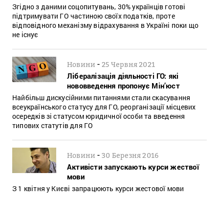
Згідно з даними соцопитувань, 30% українців готові
підтримувати ГО частиною своїх податків, проте
відповідного механізму відрахування в Україні поки що
не існує
-
Новини
25 Червня 2021
Лібералізація діяльності ГО: які
нововведення пропонує Мін’юст
Найбільш дискусійними питаннями стали скасування
всеукраїнського статусу для ГО, реорганізації місцевих
осередків зі статусом юридичної особи та введення
типових статутів для ГО
-
Новини
30 Березня 2016
Активісти запускають курси жествої
мови
З 1 квітня у Києві запрацюють курси жестової мови