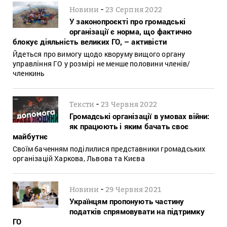
-
Новини
23 Серпня 2022
У законопроєкті про громадські
організації є норма, що фактично
блокує діяльність великих ГО, – активісти
Йдеться про вимогу щодо кворуму вищого органу
управління ГО у розмірі не менше половини членів/
членкинь
-
Тексти
23 Червня 2022
Громадські організації в умовах війни:
як працюють і яким бачать своє
майбутнє
Своїм баченням поділилися представники громадських
організацій Харкова, Львова та Києва
-
Новини
29 Червня 2021
Українцям пропонують частину
податків спрямовувати на підтримку
ГО