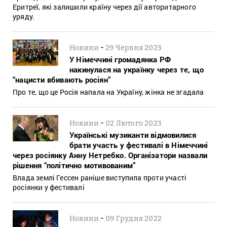
Еритреї, які залишили країну через дії авторитарного
уряду.
-
Новини
29 Червня 2023
У Німеччині громадянка РФ
накинулася на українку через те, що
“нацисти вбивають росіян”
Про те, що це Росія напала на Україну, жінка не згадала
-
Новини
02 Лютого 2023
Українські музиканти відмовилися
брати участь у фестивалі в Німеччині
через росіянку Анну Нетребко. Організатори назвали
рішення “політично мотивованим”
Влада землі Гессен раніше виступила проти участі
росіянки у фестивалі
-
Новини
09 Грудня 2022