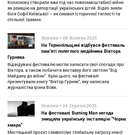
Колискову створили вже під час повномасштабної війни
як реакцію на депортації українських дітей. Відео зняли
біля Софії Київської – як символ історичної тяглості та
спільної травми.
-
Новини
08 Жовтня 2025
На Тернопільщині відбувся фестиваль
пам’яті полеглого медійника Віктора
Гурняка
Відвідувачі фестивалю могли записати свої спогади про
Віктора, а також побачити виставку його світлин "Від
Майдану до війни". Крім цього, на фестивалі
презентували книгу "Віктор Гурняк", яку написала
журналістка Ірина Вовк.
-
Новини
24 Серпня 2025
На фестивалі Burning Man негода
знищила українську інсталяцію “Чорна
хмара”
Мистецький проєкт символізує глобальну загрозу нової