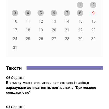
1
2
3
4
5
6
7
8
9
10
11
12
13
14
15
16
17
18
19
20
21
22
23
24
25
26
27
28
29
30
31
Тексти
06 Серпня
В списку може опинитись кожен: кого і навіщо
зарахували до іноагентів, пов’язаних з “Кримською
солідарністю”
03 Серпня