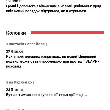
15 Січня
Гроші і допомога звільненим з неволі цивільним: уряд
ввів новий порядок підтримки, як її отримати
Колонки
Анастасія Соловйова
29 Липня
Рух у протилежних напрямках: як новий Цивільний
кодекс може стати проблемою для протидії SLAPP-
позовам
Яна Радченко
28 Липня
Бути з тимчасово окупованої території – це…