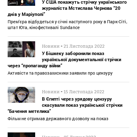
У США покажуть стрічку українського
журналіста Мстислава Чернова “20
днів у Маріуполі”
Прем’єра відбудеться у січні наступного року в Парк-Сіті,
штат Юта, кінофестивалі Sundance
-
Новини
21 Листопада 2022
У Бішкеку заборонили показ
української документальної стрічки
через “пропаганду війни”
Активісти та правозахисники заявили про цензуру
-
Новини
15 Листопада 2022
В Єгипті через урядову цензуру
скасували показ української стрічки
“Бачення метелика”
Фільм не отримав державного дозволу на показ
-