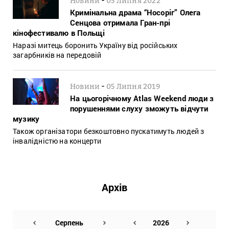
Новини
05 Липня 2022
Кримінальна драма “Носоріг” Олега
Сенцова отримала Гран-прі
кінофестивалю в Польщі
Наразі митець боронить Україну від російських
загарбників на передовій
-
Новини
05 Липня 2019
На цьогорічному Atlas Weekend люди з
порушеннями слуху зможуть відчути
музику
Також організатори безкоштовно пускатимуть людей з
інвалідністю на концерти
Архів