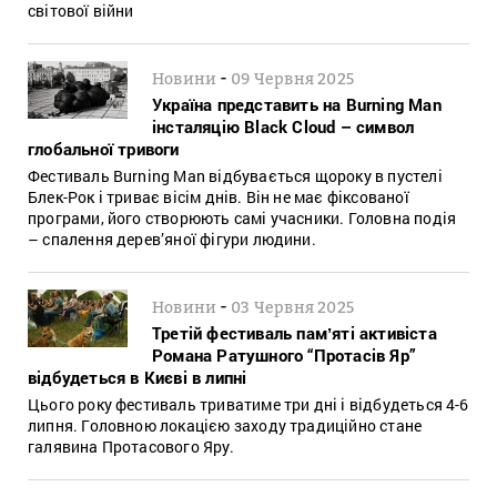
світової війни
-
Новини
09 Червня 2025
Україна представить на Burning Man
інсталяцію Black Cloud – символ
глобальної тривоги
Фестиваль Burning Man відбувається щороку в пустелі
Блек-Рок і триває вісім днів. Він не має фіксованої
програми, його створюють самі учасники. Головна подія
– спалення дерев’яної фігури людини.
-
Новини
03 Червня 2025
Третій фестиваль памʼяті активіста
Романа Ратушного “Протасів Яр”
відбудеться в Києві в липні
Цього року фестиваль триватиме три дні і відбудеться 4-6
липня. Головною локацією заходу традиційно стане
галявина Протасового Яру.