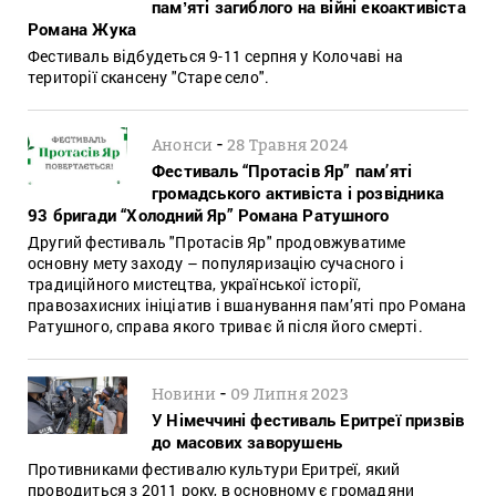
памʼяті загиблого на війні екоактивіста
Романа Жука
Фестиваль відбудеться 9-11 серпня у Колочаві на
території скансену "Старе село".
-
Анонси
28 Травня 2024
Фестиваль “Протасів Яр” пам’яті
громадського активіста і розвідника
93 бригади “Холодний Яр” Романа Ратушного
Другий фестиваль "Протасів Яр" продовжуватиме
основну мету заходу – популяризацію сучасного і
традиційного мистецтва, української історії,
правозахисних ініціатив і вшанування пам’яті про Романа
Ратушного, справа якого триває й після його смерті.
-
Новини
09 Липня 2023
У Німеччині фестиваль Еритреї призвів
до масових заворушень
Противниками фестивалю культури Еритреї, який
проводиться з 2011 року, в основному є громадяни