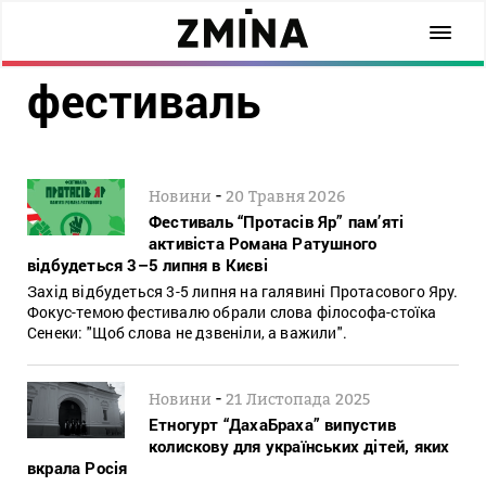
фестиваль
-
Новини
20 Травня 2026
Фестиваль “Протасів Яр” пам’яті
активіста Романа Ратушного
відбудеться 3–5 липня в Києві
Захід відбудеться 3-5 липня на галявині Протасового Яру.
Фокус-темою фестивалю обрали слова філософа-стоїка
Сенеки: "Щоб слова не дзвеніли, а важили".
-
Новини
21 Листопада 2025
Етногурт “ДахаБраха” випустив
колискову для українських дітей, яких
вкрала Росія