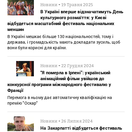
-
Новини
19 Травня 2025
В Україні вперше відзначатимуть День
культурного розмаїття: у Києві
відбудеться масштабний фестиваль національних
меншин
В Україні мешкає більше 130 національностей, тому і
держава, і громадськість мають докладати зусиль, щоб
вони були корисні для країни.
-
Новини
22 Грудня 2024
“Я померла в Ірпені”: український
анімаційний фільм увійшов до
конкурсної програми міжнародного фестивалю у
Франції
Перемога в ньому дає автоматичну кваліфікацію на
премію "Оскар"
-
Новини
26 Липня 2024
На Закарпатті відбудеться фестиваль