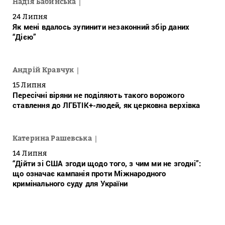
Надія Бабинська
24 Липня
Як мені вдалось зупинити незаконний збір даних
“Дією”
Андрій Кравчук
15 Липня
Пересічні віряни не поділяють такого ворожого
ставлення до ЛГБТІК+-людей, як церковна верхівка
Катерина Рашевська
14 Липня
“Дійти зі США згоди щодо того, з чим ми не згодні”:
що означає кампанія проти Міжнародного
кримінального суду для України