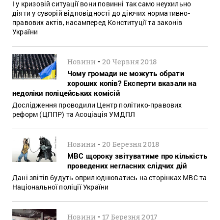
І у кризовій ситуації вони повинні так само неухильно
діяти у суворій відповідності до діючих нормативно-
правових актів, насамперед Конституції та законів
України
-
Новини
20 Червня 2018
Чому громади не можуть обрати
хороших копів? Експерти вказали на
недоліки поліцейських комісій
Дослідження проводили Центр політико-правових
реформ (ЦППР) та Асоціація УМДПЛ
-
Новини
20 Березня 2018
МВС щороку звітуватиме про кількість
проведених негласних слідчих дій
Дані звітів будуть оприлюднюватись на сторінках МВС та
Національної поліції України
-
Новини
17 Березня 2017