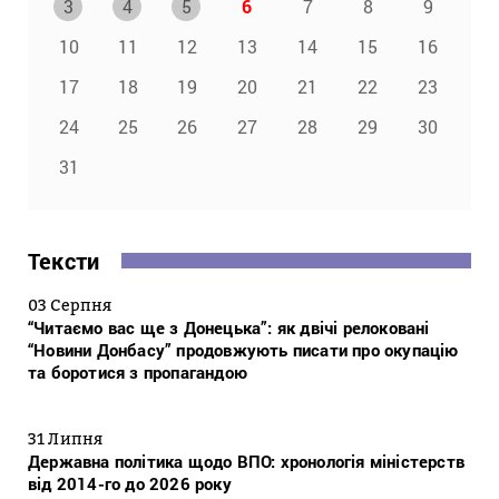
3
4
5
6
7
8
9
10
11
12
13
14
15
16
17
18
19
20
21
22
23
24
25
26
27
28
29
30
31
Тексти
03 Серпня
“Читаємо вас ще з Донецька”: як двічі релоковані
“Новини Донбасу” продовжують писати про окупацію
та боротися з пропагандою
31 Липня
Державна політика щодо ВПО: хронологія міністерств
від 2014-го до 2026 року