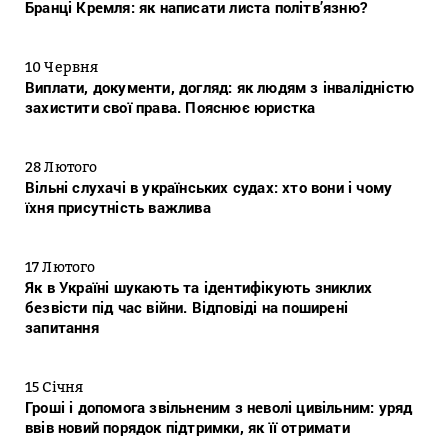
Бранці Кремля: як написати листа політв’язню?
10 Червня
Виплати, документи, догляд: як людям з інвалідністю
захистити свої права. Пояснює юристка
28 Лютого
Вільні слухачі в українських судах: хто вони і чому
їхня присутність важлива
17 Лютого
Як в Україні шукають та ідентифікують зниклих
безвісти під час війни. Відповіді на поширені
запитання
15 Січня
Гроші і допомога звільненим з неволі цивільним: уряд
ввів новий порядок підтримки, як її отримати