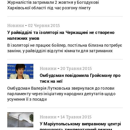
Журналістів затримали 2 жовтня у Богодухові
Харківської області під час розгону пікету
-
Новини
02 Червня 2015
У райвідділі та ізоляторі на Черкащині не створено
належних умов
В ізоляторі не працює бойлер, постільна білизна потребує
заміни, у райвідділі відсутні кімнати для затриманих
-
Новини
20 Травня 2015
Омбудсман повідомила Гройсману про
тиск на неї
Омбудсман Валерія Лутковська звернулася до голови
парламенту через ініціативу народних депутатів щодо
усунення її з посади
-
Новини
14 Травня 2015
У Маріупольському виправному центрі
порушують температурний режим