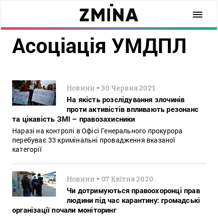
Асоціація УМДПЛ
-
Новини
30 Червня 2021
На якість розслідування злочинів
проти активістів впливають резонанс
та цікавість ЗМІ – правозахисники
Наразі на контролі в Офісі Генерального прокурора
перебуває 33 кримінальні провадження вказаної
категорії
-
Новини
07 Квітня 2020
Чи дотримуються правоохоронці прав
людини під час карантину: громадські
організації почали моніторинг