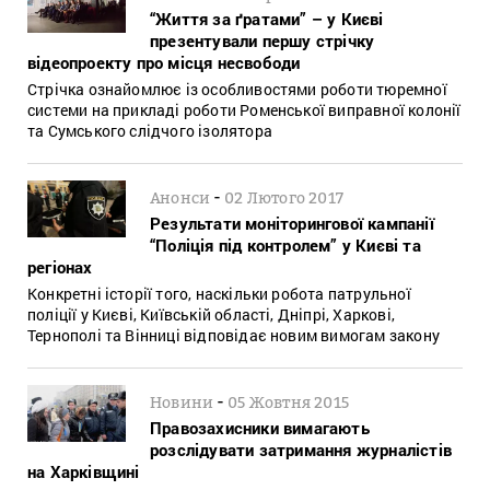
“Життя за ґратами” – у Києві
презентували першу стрічку
відеопроекту про місця несвободи
Стрічка ознайомлює із особливостями роботи тюремної
системи на прикладі роботи Роменської виправної колонії
та Сумського слідчого ізолятора
-
Анонси
02 Лютого 2017
Результати моніторингової кампанії
“Поліція під контролем” у Києві та
регіонах
Конкретні історії того, наскільки робота патрульної
поліції у Києві, Київській області, Дніпрі, Харкові,
Тернополі та Вінниці відповідає новим вимогам закону
-
Новини
05 Жовтня 2015
Правозахисники вимагають
розслідувати затримання журналістів
на Харківщині