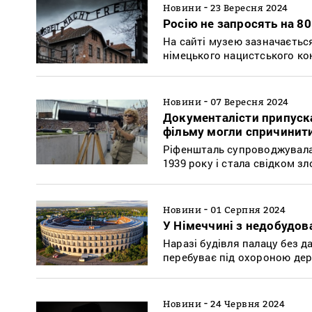
-
Новини
23 Вересня 2024
Росію не запросять на 8
На сайті музею зазначається
німецького нацистського ко
-
Новини
07 Вересня 2024
Документалісти припуск
фільму могли спричинити
Ріфеншталь супроводжувала 
1939 року і стала свідком зл
-
Новини
01 Серпня 2024
У Німеччині з недобудов
Наразі будівля палацу без д
перебуває під охороною де
-
Новини
24 Червня 2024