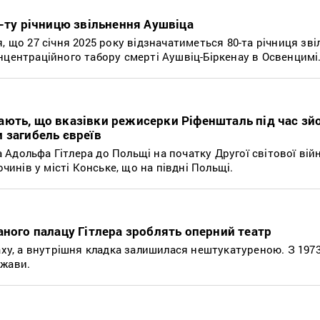
0-ту річницю звільнення Аушвіца
, що 27 січня 2025 року відзначатиметься 80-та річниця зв
нцентраційного табору смерті Аушвіц-Біркенау в Освенцимі
ають, що вказівки режисерки Ріфеншталь під час зй
 загибель євреїв
Адольфа Гітлера до Польщі на початку Другої світової війн
очинів у місті Конське, що на півдні Польщі.
аного палацу Гітлера зроблять оперний театр
аху, а внутрішня кладка залишилася нештукатуреною. З 197
ржави.