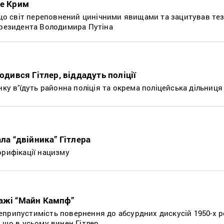
не Крим
, що світ переповнений цинічними явищами та зацитував те
президента Володимира Путіна
одився Гітлер, віддадуть поліції
нку в’їдуть районна поліція та окрема поліцейська дільниця
ала “двійника” Гітлера
орифікації нацизму
ажі “Майн Кампф”
припустимість повернення до абсурдних дискусій 1950-х ро
 що в усьому винен Гітлер