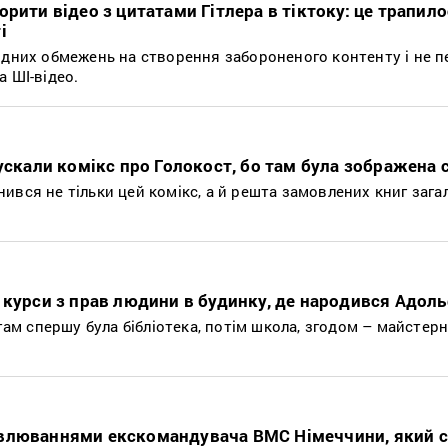
рити відео з цитатами Гітлера в тіктоку: це трапило
і
одних обмежень на створення забороненого контенту і не п
 ШІ-відео.
пускали комікс про Голокост, бо там була зображена 
ився не тільки цей комікс, а й решта замовлених книг заг
 курси з прав людини в будинку, де народився Адоль
 там спершу була бібліотека, потім школа, згодом – майстер
влюваннями екскомандувача ВМС Німеччини, який с