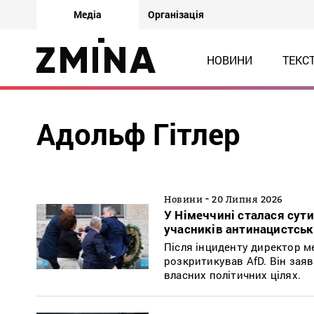
Медіа
Організація
НОВИНИ
ТЕКС
Адольф Гітлер
-
Новини
20 Липня 2026
У Німеччині сталася сут
учасників антинацистськ
Після інциденту директор м
розкритикував AfD. Він зая
власних політичних цілях.