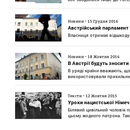
-
Новини
15 Грудня 2016
Австрійський парламент 
Власниця отримає відшкоду
-
Новини
18 Жовтня 2016
В Австрії будуть зносити
В уряді країни вважають, що
використовували прихильни
-
Тексти
12 Жовтня 2015
Уроки нацистської Німе
Білявий цивільний чоловік 
цьому жодного патрона. Такі