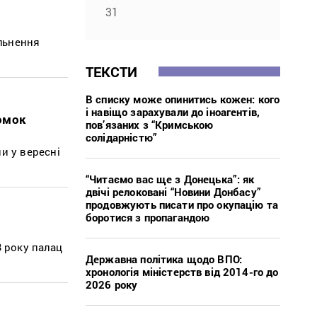
31
ільнення
.
ТЕКСТИ
В списку може опинитись кожен: кого
і навіщо зарахували до іноагентів,
омок
пов’язаних з “Кримською
солідарністю”
и у вересні
“Читаємо вас ще з Донецька”: як
двічі релоковані “Новини Донбасу”
продовжують писати про окупацію та
боротися з пропагандою
3 року палац
Державна політика щодо ВПО:
хронологія міністерств від 2014-го до
2026 року