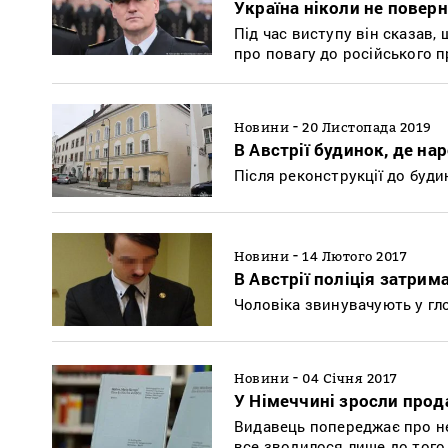
Україна ніколи не повер
Під час виступу він сказав
про повагу до російського 
-
Новини
20 Листопада 2019
В Австрії будинок, де нар
Після реконструкції до буди
-
Новини
14 Лютого 2017
В Австрії поліція затрим
Чоловіка звинувачують у гл
-
Новини
04 Січня 2017
У Німеччині зросли прод
Видавець попереджає про не
все зводилося лише до того,