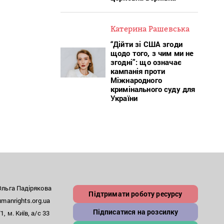
Катерина Рашевська
“Дійти зі США згоди
щодо того, з чим ми не
згодні”: що означає
кампанія проти
Міжнародного
кримінального суду для
України
льга Падірякова
Підтримати роботу ресурсу
anrights.org.ua
Підписатися на розсилку
, м. Київ, а/с 33