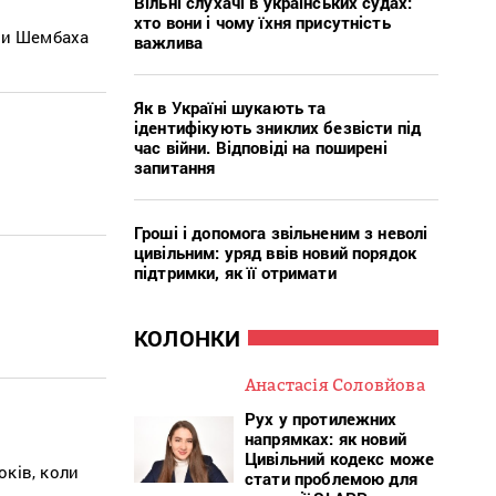
Вільні слухачі в українських судах:
хто вони і чому їхня присутність
зи Шембаха
важлива
Як в Україні шукають та
ідентифікують зниклих безвісти під
час війни. Відповіді на поширені
запитання
Гроші і допомога звільненим з неволі
цивільним: уряд ввів новий порядок
підтримки, як її отримати
КОЛОНКИ
Анастасія Соловйова
Рух у протилежних
напрямках: як новий
Цивільний кодекс може
ків, коли
стати проблемою для