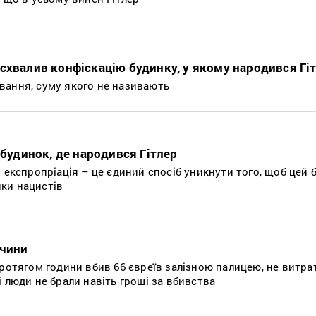
схвалив конфіскацію будинку, у якому народився Гі
вання, суму якого не називають
 будинок, де народився Гітлер
 експропріація – це єдиний спосіб уникнути того, щоб цей 
ки нацистів
ччини
протягом години вбив 66 євреїв залізною палицею, не витр
 люди не брали навіть гроші за вбивства