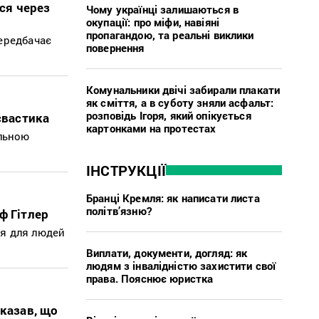
ся через
Чому українці залишаються в
окупації: про міфи, навіяні
пропагандою, та реальні виклики
ередбачає
повернення
Комунальники двічі забирали плакати
як сміття, а в суботу зняли асфальт:
розповідь Ігоря, який опікується
свастика
картонками на протестах
альною
ІНСТРУКЦІЇ
Бранці Кремля: як написати листа
політв’язню?
ф Гітлер
ня для людей
Виплати, документи, догляд: як
людям з інвалідністю захистити свої
права. Пояснює юристка
казав, що