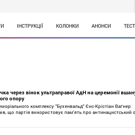
ТИ
ІНСТРУКЦІЇ
КОЛОНКИ
АНОНСИ
ТЕС
ичка через вінок ультраправої АдН на церемонії вша
ого опору
еморіального комплексу "Бухенвальд" Єнс-Крістіан Ваґнер
вив, що партія використовує пам’ять про антинацистський о