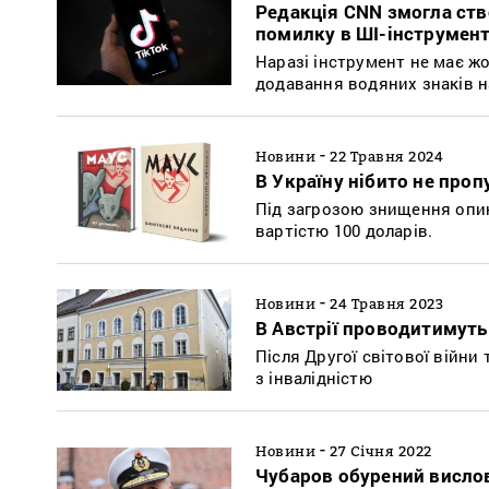
Редакція CNN змогла ство
помилку в ШІ-інструмент
Наразі інструмент не має ж
додавання водяних знаків на
-
Новини
22 Травня 2024
В Україну нібито не про
Під загрозою знищення опин
вартістю 100 доларів.
-
Новини
24 Травня 2023
В Австрії проводитимуть
Після Другої світової війни
з інвалідністю
-
Новини
27 Січня 2022
Чубаров обурений висло