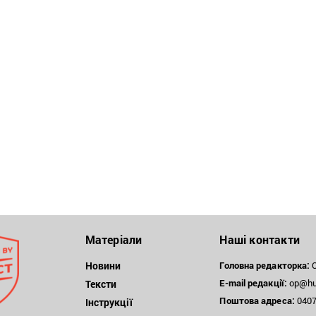
Матеріали
Наші контакти
Новини
Головна редакторка:
О
E-mail редакції:
op@hum
Тексти
Поштова
адреса:
04071
Інструкції