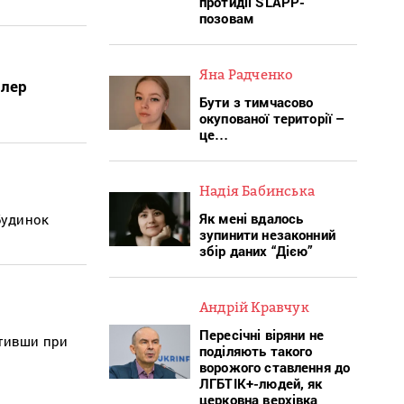
протидії SLAPP-
позовам
Яна Радченко
тлер
Бути з тимчасово
окупованої території –
це…
Надія Бабинська
Як мені вдалось
будинок
зупинити незаконний
збір даних “Дією”
Андрій Кравчук
Пересічні віряни не
ативши при
поділяють такого
ворожого ставлення до
ЛГБТІК+-людей, як
церковна верхівка