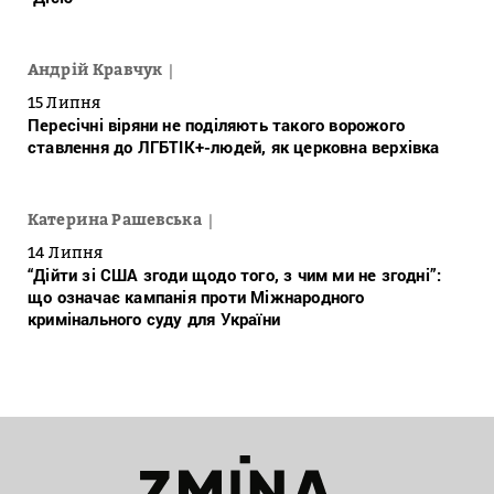
Андрій Кравчук
15 Липня
Пересічні віряни не поділяють такого ворожого
ставлення до ЛГБТІК+-людей, як церковна верхівка
Катерина Рашевська
14 Липня
“Дійти зі США згоди щодо того, з чим ми не згодні”:
що означає кампанія проти Міжнародного
кримінального суду для України