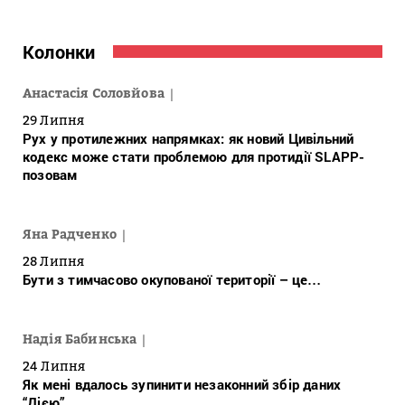
Колонки
Анастасія Соловйова
29 Липня
Рух у протилежних напрямках: як новий Цивільний
кодекс може стати проблемою для протидії SLAPP-
позовам
Яна Радченко
28 Липня
Бути з тимчасово окупованої території – це…
Надія Бабинська
24 Липня
Як мені вдалось зупинити незаконний збір даних
“Дією”