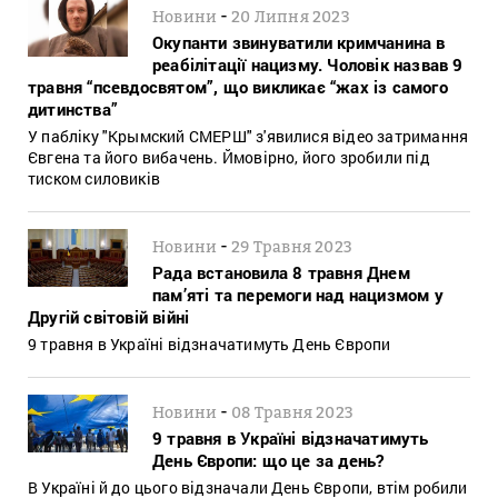
-
Новини
20 Липня 2023
Окупанти звинуватили кримчанина в
реабілітації нацизму. Чоловік назвав 9
травня “псевдосвятом”, що викликає “жах із самого
дитинства”
У пабліку "Крымский СМЕРШ" з'явилися відео затримання
Євгена та його вибачень. Ймовірно, його зробили під
тиском силовиків
-
Новини
29 Травня 2023
Рада встановила 8 травня Днем
пам’яті та перемоги над нацизмом у
Другій світовій війні
9 травня в Україні відзначатимуть День Європи
-
Новини
08 Травня 2023
9 травня в Україні відзначатимуть
День Європи: що це за день?
В Україні й до цього відзначали День Європи, втім робили