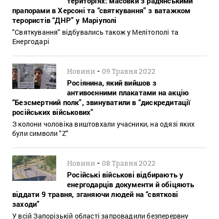
територіях: масовки з радянськими
прапорами в Херсоні та “святкування” з ватажком
терористів “ДНР” у Маріуполі
"Святкування" відбувались також у Мелітополі та
Енергодарі
-
Новини
09 Травня 2022
Росіянина, який вийшов з
антивоєнними плакатами на акцію
“Безсмертний полк”, звинуватили в “дискредитації
російських військових”
З колони чоловіка виштовхали учасники, на одязі яких
були символи "Z"
-
Новини
08 Травня 2022
Російські військові відбирають у
енергодарців документи й обіцяють
віддати 9 травня, зганяючи людей на “святкові
заходи”
У всій Запорізькій області запровадили безперервну