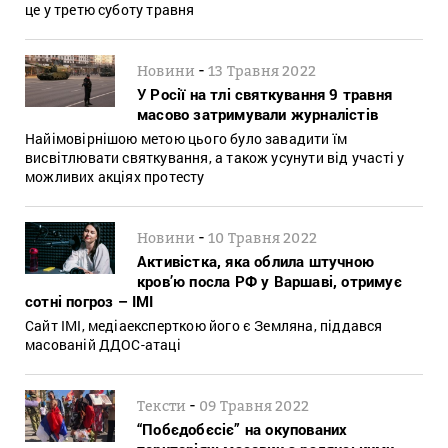
це у третю суботу травня
-
Новини
13 Травня 2022
У Росії на тлі святкування 9 травня
масово затримували журналістів
Найімовірнішою метою цього було завадити їм
висвітлювати святкування, а також усунути від участі у
можливих акціях протесту
-
Новини
10 Травня 2022
Активістка, яка облила штучною
кров’ю посла РФ у Варшаві, отримує
сотні погроз – ІМІ
Сайт ІМІ, медіаексперткою його є Земляна, піддався
масованій ДДОС-атаці
-
Тексти
09 Травня 2022
“Побєдобєсіє” на окупованих