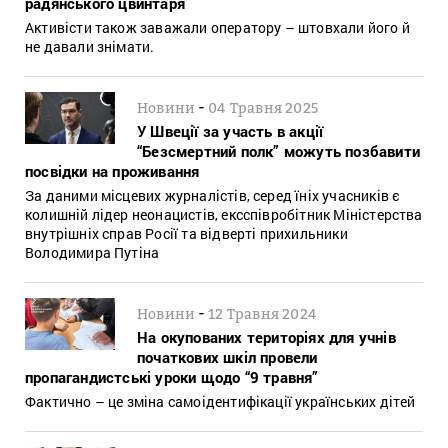
радянського цвинтаря
Активісти також заважали оператору – штовхали його й
не давали знімати.
-
Новини
04 Травня 2025
У Швеції за участь в акції
“Безсмертний полк” можуть позбавити
посвідки на проживання
За даними місцевих журналістів, серед їніх учасників є
колишній лідер неонацистів, ексспівробітник Міністерства
внутрішніх справ Росії та відверті прихильники
Володимира Путіна
-
Новини
12 Травня 2024
На окупованих територіях для учнів
початкових шкіл провели
пропагандистські уроки щодо “9 травня”
Фактично – це зміна самоідентифікації українських дітей