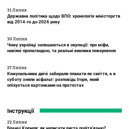
31 Липня
Державна політика щодо ВПО: хронологія міністерств
від 2014-го до 2026 року
30 Липня
Чому українці залишаються в окупації: про міфи,
навіяні пропагандою, та реальні виклики повернення
27 Липня
Комунальники двічі забирали плакати як сміття, а в
суботу зняли асфальт: розповідь Ігоря, який
опікується картонками на протестах
Інструкції
22 Липня
Бранці Кремля: як написати листа політв’язню?