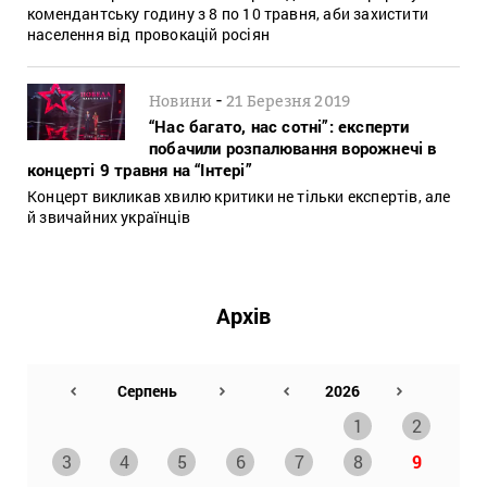
комендантську годину з 8 по 10 травня, аби захистити
населення від провокацій росіян
-
Новини
21 Березня 2019
“Нас багато, нас сотні”: експерти
побачили розпалювання ворожнечі в
концерті 9 травня на “Інтері”
Концерт викликав хвилю критики не тільки експертів, але
й звичайних українців
Архів
1
2
3
4
5
6
7
8
9