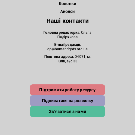
Колонки
Анонси
Наші контакти
Головна редакторка:
Ольга
Падірякова
E-mail редакції:
op@humanrights.org.ua
Поштова
адреса:
04071, м.
Київ, а/с 33
Підтримати роботу ресурсу
Підписатися на розсилку
Зв’язатися з нами