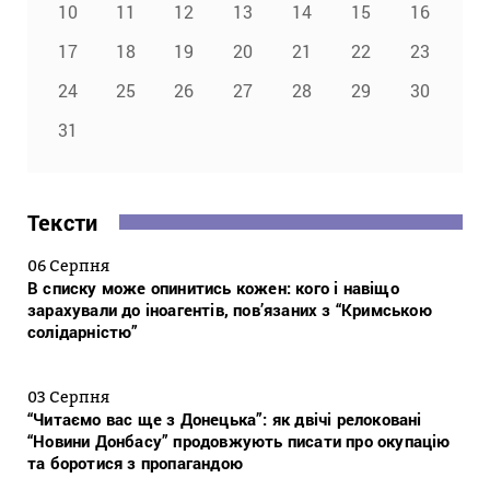
10
11
12
13
14
15
16
17
18
19
20
21
22
23
24
25
26
27
28
29
30
31
Тексти
06 Серпня
В списку може опинитись кожен: кого і навіщо
зарахували до іноагентів, пов’язаних з “Кримською
солідарністю”
03 Серпня
“Читаємо вас ще з Донецька”: як двічі релоковані
“Новини Донбасу” продовжують писати про окупацію
та боротися з пропагандою