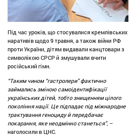
Під час уроків, що стосувалися кремлівських
наративів щодо 9 травня, а також війни РФ
проти України, дітям видавали канцтовари з
символікою СРСР й змушували вчити
російський гімн.
“Таким чином “гастролери” фактично
займались зміною самоідентифікації
українських дітей, тобто знищенням цілого
покоління нації. Це підпадає під міжнародне
трактування геноциду й передбачає
покарання, яке неодмінно станеться”,
–
наголосили в ЦНС.