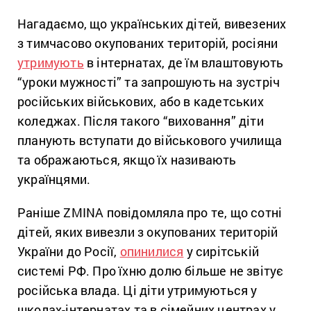
Нагадаємо, що українських дітей, вивезених
з тимчасово окупованих територій, росіяни
утримують
в інтернатах, де їм влаштовують
“уроки мужності” та запрошують на зустріч
російських військових, або в кадетських
коледжах. Після такого “виховання” діти
планують вступати до військового училища
та ображаються, якщо їх називають
українцями.
Раніше ZMINA повідомляла про те, що сотні
дітей, яких вивезли з окупованих територій
України до Росії,
опинилися
у сирітській
системі РФ. Про їхню долю більше не звітує
російська влада. Ці діти утримуються у
школах-інтернатах та в сімейних центрах у