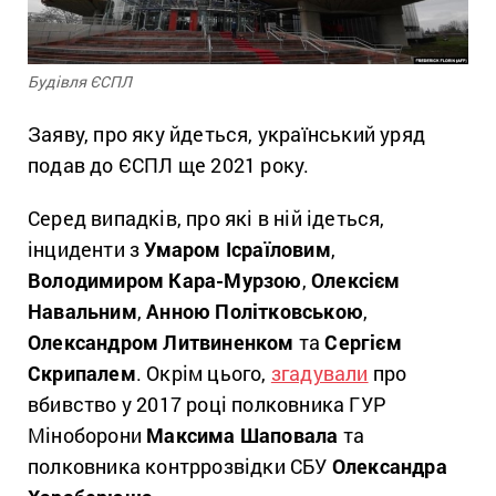
Будівля ЄСПЛ
Заяву, про яку йдеться, український уряд
подав до ЄСПЛ ще 2021 року.
Серед випадків, про які в ній ідеться,
інциденти з
Умаром Ісраїловим
,
Володимиром Кара-Мурзою
,
Олексієм
Навальним
,
Анною Політковською
,
Олександром Литвиненком
та
Сергієм
Скрипалем
. Окрім цього,
згадували
про
вбивство у 2017 році полковника ГУР
Міноборони
Максима Шаповала
та
полковника контррозвідки СБУ
Олександра