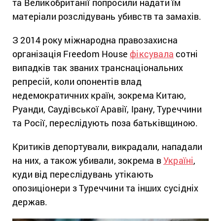
та Великобританії попросили надати їм
матеріали розслідувань убивств та замахів.
З 2014 року міжнародна правозахисна
організація Freedom House
фіксувала
сотні
випадків так званих транснаціональних
репресій, коли опонентів влад
недемократичних країн, зокрема Китаю,
Руанди, Саудівської Аравії, Ірану, Туреччини
та Росії, переслідують поза батьківщиною.
Критиків депортували, викрадали, нападали
на них, а також убивали, зокрема в
Україні
,
куди від переслідувань утікають
опозиціонери з Туреччини та інших сусідніх
держав.