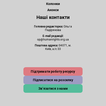
Колонки
Анонси
Наші контакти
Головна редакторка:
Ольга
Падірякова
E-mail редакції:
op@humanrights.org.ua
Поштова
адреса:
04071, м.
Київ, а/с 33
Підтримати роботу ресурсу
Підписатися на розсилку
Зв’язатися з нами