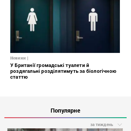
Новини
У Британії громадські туалети й
роздягальні розділятимуть за біологічною
статтю
Популярне
за тиждень