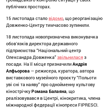
публічних просторах.
15 листопада стало
відомо
, що реорганізацію
Довженко-Центру тимчасово зупинили.
18 листопада новопризначена виконувачка
обовʼязків директора державного
підприємства “Національний центр
Олександра Довженка”
звільнилася
з
посади. На її місце призначили
Андрія
Алфьорова
— режисера, куратора, автора
виставкового музейного проєкту “Польоти
уві сні та наяву” про однойменну культову
кінострічку
Романа Балаяна
, що
реалізовувався в Центрі, кінокритика, члена
міжнародної федерації кінопреси FIPRESCI.