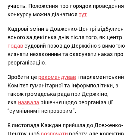
участь. Положення про порядок проведення
конкурсу можна дізнатися
тут
.
Кадрові зміни в Довженко-Центрі відбулися
всього за декілька днів після того, як центр
подав
судовий позов до Держкіно з вимогою
визнати незаконним та скасувати наказ про
реорганізацію.
Зробити це
рекомендував
і парламентський
Комітет гуманітарної та інформполітики, а
також громадська рада при Держкіно,
яка
назвала
рішення щодо реорганізації
“сумнівним і непрозорим”.
8 листопада Каждан прийшла до Довженко-
Центру, щоб
розпочати
роботу, але колектив