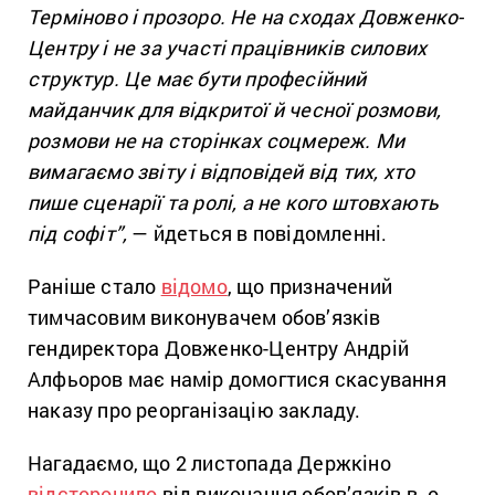
Терміново і прозоро. Не на сходах Довженко-
Центру і не за участі працівників силових
структур. Це має бути професійний
майданчик для відкритої й чесної розмови,
розмови не на сторінках соцмереж. Ми
вимагаємо звіту і відповідей від тих, хто
пише сценарії та ролі, а не кого штовхають
під софіт”,
— йдеться в повідомленні.
Раніше стало
відомо
, що призначений
тимчасовим виконувачем обов’язків
гендиректора Довженко-Центру Андрій
Алфьоров має намір домогтися скасування
наказу про реорганізацію закладу.
Нагадаємо, що 2 листопада Держкіно
відсторонило
від
виконання обов’язків
в. о.