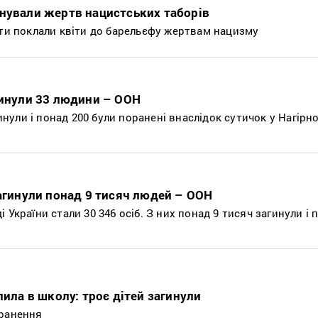
нували жертв нацистських таборів
сти поклали квіти до барельєфу жертвам нацизму
гинули 33 людини – ООН
ули і понад 200 були поранені внаслідок сутичок у Нагірн
загинули понад 9 тисяч людей – ООН
 України стали 30 346 осіб. З них понад 9 тисяч загинули і 
пила в школу: троє дітей загинули
оранення