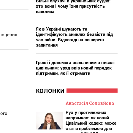
Вільні слухачі в українських судах:
хто вони і чому їхня присутність
важлива
Як в Україні шукають та
ідентифікують зниклих безвісти під
місцевих
час війни. Відповіді на поширені
запитання
Гроші і допомога звільненим з неволі
цивільним: уряд ввів новий порядок
підтримки, як її отримати
КОЛОНКИ
Анастасія Соловйова
Рух у протилежних
кого
напрямках: як новий
Цивільний кодекс може
стати проблемою для