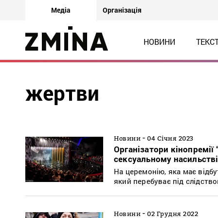
Медіа
Організація
НОВИНИ
ТЕКС
жертви
-
Новини
04 Січня 2023
Організатори кінопремії 
сексуальному насильств
На церемонію, яка має відб
який перебуває під слідств
-
Новини
02 Грудня 2022