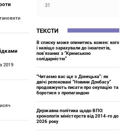
проти
31
становити
ТЕКСТИ
В списку може опинитись кожен: кого
і навіщо зарахували до іноагентів,
відками
пов’язаних з “Кримською
солідарністю”
з 2019
“Читаємо вас ще з Донецька”: як
двічі релоковані “Новини Донбасу”
продовжують писати про окупацію та
боротися з пропагандою
тисяч
Державна політика щодо ВПО:
хронологія міністерств від 2014-го до
2026 року