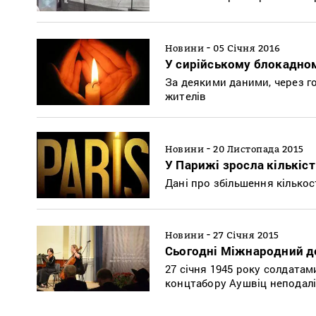
-
Новини
05 Січня 2016
У сирійському блокадном
За деякими даними, через го
жителів
-
Новини
20 Листопада 2015
У Парижі зросла кількіс
Дані про збільшення кількос
-
Новини
27 Січня 2015
Сьогодні Міжнародний де
27 січня 1945 року солдатам
концтабору Аушвіц неподалі