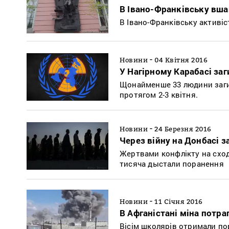
В Івано-Франківську вша
В Івано-Франківську активі
-
Новини
04 Квітня 2016
У Нагірному Карабасі за
Щонайменше 33 людини загин
протягом 2-3 квітня.
-
Новини
24 Березня 2016
Через війну на Донбасі 
Жертвами конфлікту на сході
тисяча дыстали поранення
-
Новини
11 Січня 2016
В Афганістані міна потра
Вісім школярів отримали п