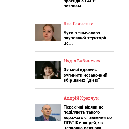
протидії SLAPP-
позовам
Яна Радченко
Бути з тимчасово
окупованої території –
це…
Надія Бабинська
Як мені вдалось
зупинити незаконний
збір даних “Дією”
Андрій Кравчук
Пересічні віряни не
поділяють такого
ворожого ставлення до
ЛГБТІК+-людей, як
церковна верхівка