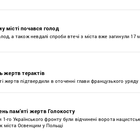
у місті почався голод
лод, а також невдалі спроби втечі з міста вже загинули 17 
ть жертв терактів
ті жертв підтвердили в оточенні глави французького уряду
нь пам’яті жертв Голокосту
и 1-го Українського фронту були відчинені ворота нацистсь
к міста Освенцим у Польщі