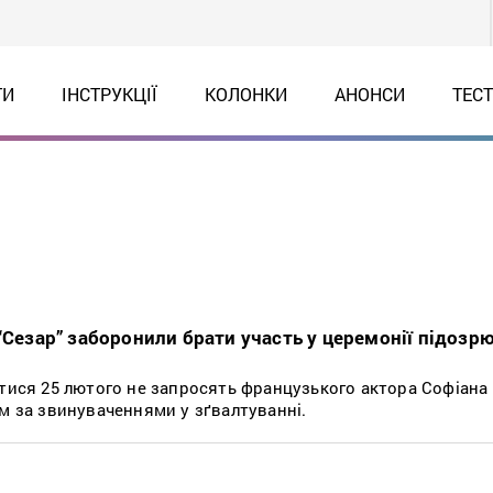
ТИ
ІНСТРУКЦІЇ
КОЛОНКИ
АНОНСИ
ТЕС
“Сезар” заборонили брати участь у церемонії підозр
і
утися 25 лютого не запросять французького актора Софіана
ом за звинуваченнями у зґвалтуванні.