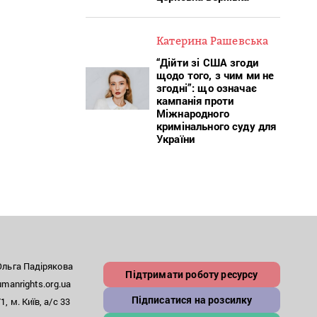
Катерина Рашевська
“Дійти зі США згоди
щодо того, з чим ми не
згодні”: що означає
кампанія проти
Міжнародного
кримінального суду для
України
льга Падірякова
Підтримати роботу ресурсу
anrights.org.ua
Підписатися на розсилку
, м. Київ, а/с 33