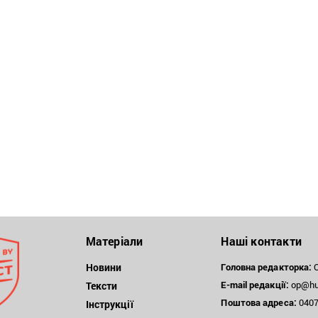
Матеріали
Наші контакти
Новини
Головна редакторка:
О
E-mail редакції:
op@hum
Тексти
Поштова
адреса:
04071
Інструкції