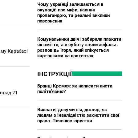
Чому українці залишаються в
окупації: про міфи, навіяні
пропагандою, та реальні виклики
повернення
Комунальники двічі забирали плакати
як сміття, а в суботу зняли асфальт:
розповідь Ігоря, який опікується
ому Карабасі
картонками на протестах
ІНСТРУКЦІЇ
Бранці Кремля: як написати листа
політв’язню?
понад 21
Виплати, документи, догляд: як
людям з інвалідністю захистити свої
права. Пояснює юристка