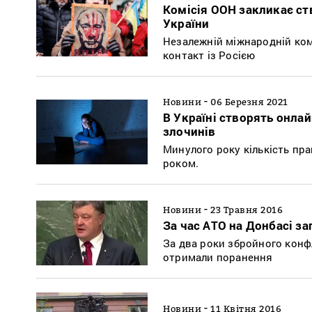
Комісія ООН закликає ст
України
Незалежній міжнародній ком
контакт із Росією
-
Новини
06 Березня 2021
В Україні створять онлай
злочинів
Минулого року кількість пр
роком.
-
Новини
23 Травня 2016
За час АТО на Донбасі з
За два роки збройного конфл
отримали поранення
-
Новини
11 Квітня 2016