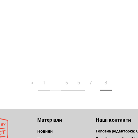
<
1
5
6
7
8
Матеріали
Наші контакти
Новини
Головна редакторка:
О