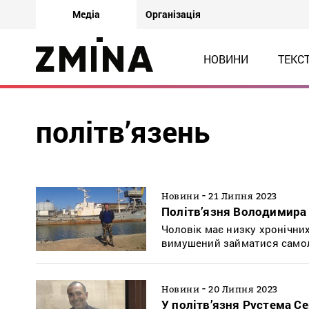
Медіа
Організація
НОВИНИ
ТЕКС
політв’язень
-
Новини
21 Липня 2023
Політв’язня Володимира 
Чоловік має низку хронічних
вимушений займатися само
-
Новини
20 Липня 2023
У політв’язня Рустема Се