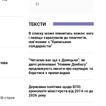
31
ТЕКСТИ
В списку може опинитись кожен: кого
і навіщо зарахували до іноагентів,
пов’язаних з “Кримською
солідарністю”
“Читаємо вас ще з Донецька”: як
това
двічі релоковані “Новини Донбасу”
продовжують писати про окупацію та
боротися з пропагандою
Державна політика щодо ВПО:
хронологія міністерств від 2014-го до
2026 року
їй строк