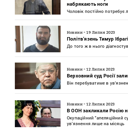
набрякають ноги
Чоловік постійно потребує л
-
Новини
19 Липня 2023
Політв’язень Тимур Ібрагі
До того ж в нього діагносту
-
Новини
12 Липня 2023
Верховний суд Росії зали
Він перебуватиме в ув’язне
-
Новини
12 Липня 2023
В ООН закликали Росію н
Окупаційний "апеляційний су
ув’язнення лише на місяць