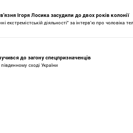
в’язня Ігоря Лосика засудили до двох років колонії
ні екстремістській діяльності" за інтерв’ю про чоловіка те
учився до загону спецпризначенців
 південному сході України