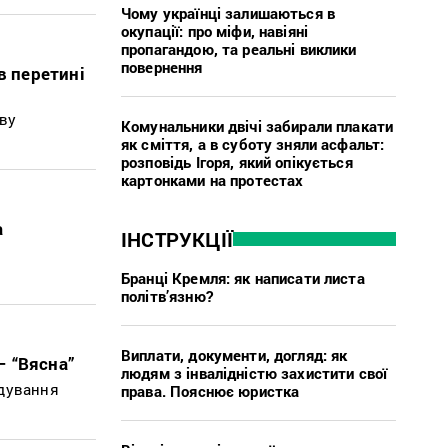
Чому українці залишаються в
окупації: про міфи, навіяні
пропагандою, та реальні виклики
повернення
в перетині
ову
Комунальники двічі забирали плакати
як сміття, а в суботу зняли асфальт:
розповідь Ігоря, який опікується
картонками на протестах
а
ІНСТРУКЦІЇ
Бранці Кремля: як написати листа
політв’язню?
Виплати, документи, догляд: як
– “Вясна”
людям з інвалідністю захистити свої
ідування
права. Пояснює юристка