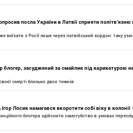
просив посла України в Латвії сприяти політв’язню 
же виїхати з Росії лише через латвійський кордон: таку ум
ер блогер, засуджений за смайлик під карикатурою н
 своєї смерті близько двох тижнів
 Ігор Лосик намагався вкоротити собі віку в колонії 
зиційного блогера здійснити самогубство в умовах пересл