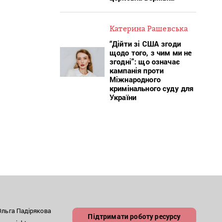
Катерина Рашевська
“Дійти зі США згоди
щодо того, з чим ми не
згодні”: що означає
кампанія проти
Міжнародного
кримінального суду для
України
льга Падірякова
Підтримати роботу ресурсу