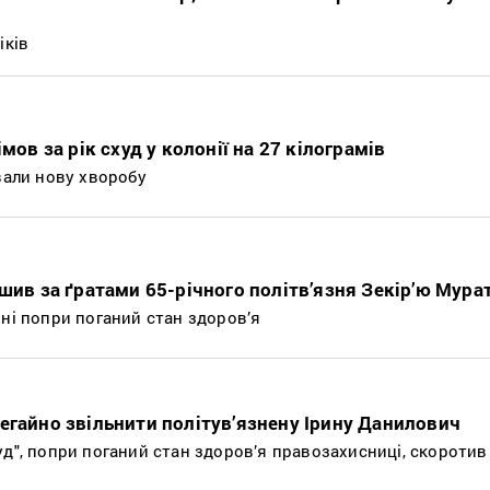
іків
мов за рік схуд у колонії на 27 кілограмів
вали нову хворобу
шив за ґратами 65-річного політв’язня Зекір’ю Мура
нні попри поганий стан здоров’я
егайно звільнити політув’язнену Ірину Данилович
д", попри поганий стан здоров’я правозахисниці, скоротив 