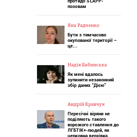
протидії SLAPP-
позовам
Яна Радченко
Бути з тимчасово
окупованої території –
це…
Надія Бабинська
Як мені вдалось
зупинити незаконний
збір даних “Дією”
Андрій Кравчук
Пересічні віряни не
поділяють такого
ворожого ставлення до
ЛГБТІК+-людей, як
церковна верхівка