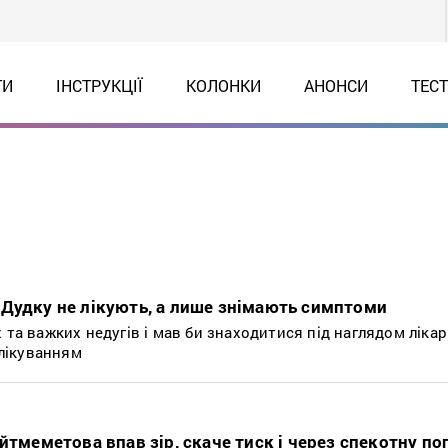
ТИ
ІНСТРУКЦІЇ
КОЛОНКИ
АНОНСИ
ТЕС
Дудку не лікують, а лише знімають симптоми
 та важких недугів і мав би знаходитися під наглядом лікар
лікуванням
йтмеметова впав зір, скаче тиск і через спекотну по