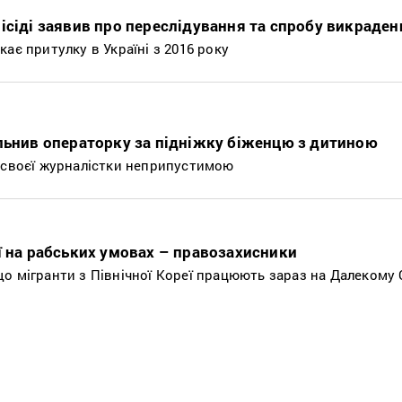
ісіді заявив про переслідування та спробу викраден
ає притулку в Україні з 2016 року
льнив операторку за підніжку біженцю з дитиною
 своєї журналістки неприпустимою
ї на рабських умовах – правозахисники
о мігранти з Північної Кореї працюють зараз на Далекому С