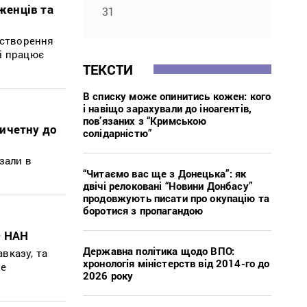
женців та
31
 створення
і працює
ТЕКСТИ
В списку може опинитись кожен: кого
і навіщо зарахували до іноагентів,
пов’язаних з “Кримською
ричетну до
солідарністю”
зали в
“Читаємо вас ще з Донецька”: як
двічі релоковані “Новини Донбасу”
продовжують писати про окупацію та
боротися з пропагандою
– НАН
Державна політика щодо ВПО:
авказу, та
хронологія міністерств від 2014-го до
це
2026 року