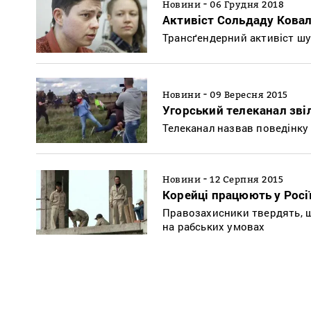
-
Новини
06 Грудня 2018
Активіст Сольдаду Ковал
Трансґендерний активіст шук
-
Новини
09 Вересня 2015
Угорський телеканал зві
Телеканал назвав поведінку
-
Новини
12 Серпня 2015
Корейці працюють у Росі
Правозахисники твердять, щ
на рабських умовах