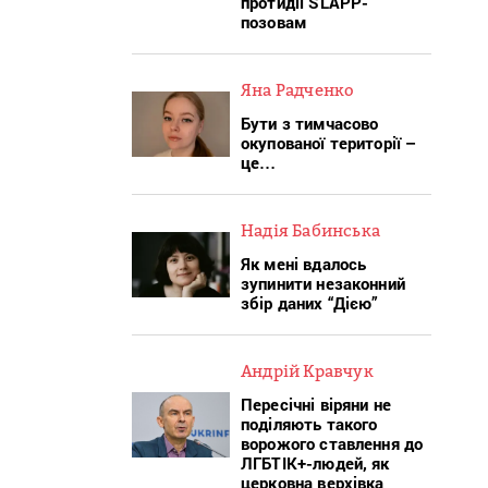
протидії SLAPP-
позовам
Яна Радченко
Бути з тимчасово
окупованої території –
це…
Надія Бабинська
Як мені вдалось
зупинити незаконний
збір даних “Дією”
Андрій Кравчук
Пересічні віряни не
поділяють такого
ворожого ставлення до
ЛГБТІК+-людей, як
церковна верхівка