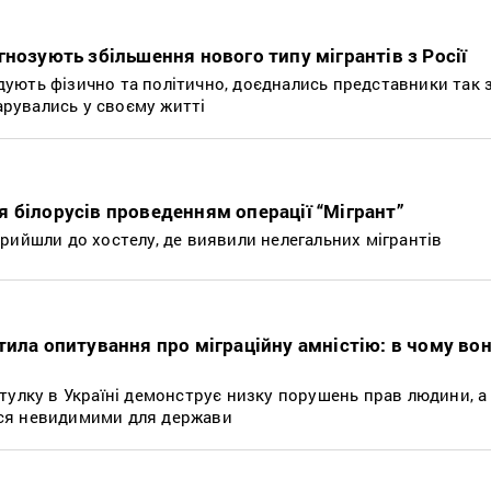
нозують збільшення нового типу мігрантів з Росії
лідують фізично та політично, доєднались представники так 
чарувались у своєму житті
 білорусів проведенням операції “Мігрант”
рийшли до хостелу, де виявили нелегальних мігрантів
тила опитування про міграційну амністію: в чому во
тулку в Україні демонструє низку порушень прав людини, а
ся невидимими для держави