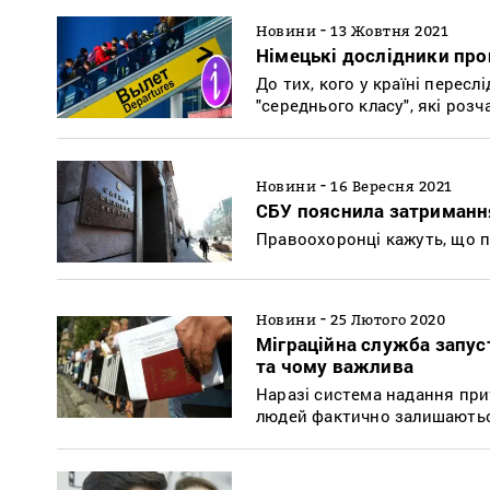
-
Новини
13 Жовтня 2021
Німецькі дослідники прог
До тих, кого у країні перес
"середнього класу", які роз
-
Новини
16 Вересня 2021
СБУ пояснила затримання
Правоохоронці кажуть, що п
-
Новини
25 Лютого 2020
Міграційна служба запус
та чому важлива
Наразі система надання при
людей фактично залишають