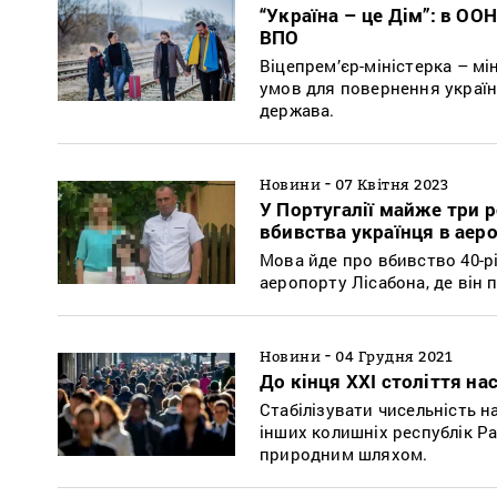
“Україна – це Дім”: в ОО
ВПО
Віцепрем’єр-міністерка – м
умов для повернення україн
держава.
-
Новини
07 Квітня 2023
У Португалії майже три 
вбивства українця в аер
Мова йде про вбивство 40-р
аеропорту Лісабона, де він п
-
Новини
04 Грудня 2021
До кінця ХХІ століття н
Стабілізувати чисельність на
інших колишніх республік Р
природним шляхом.