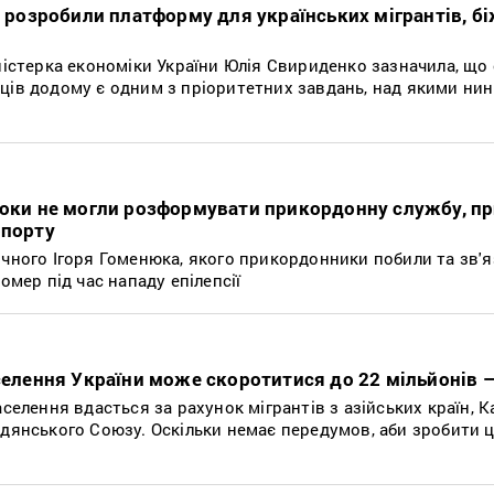
Н розробили платформу для українських мігрантів, бі
іністерка економіки України Юлія Свириденко зазначила, що
ців додому є одним з пріоритетних завдань, над якими нин
роки не могли розформувати прикордонну службу, п
опорту
ічного Ігоря Гоменюка, якого прикордонники побили та зв'я
омер під час нападу епілепсії
аселення України може скоротитися до 22 мільйонів 
селення вдасться за рахунок мігрантів з азійських країн, К
адянського Союзу. Оскільки немає передумов, аби зробити 