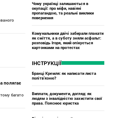
Чому українці залишаються в
окупації: про міфи, навіяні
пропагандою, та реальні виклики
повернення
званого
Комунальники двічі забирали плакати
як сміття, а в суботу зняли асфальт:
розповідь Ігоря, який опікується
картонками на протестах
ІНСТРУКЦІЇ
Бранці Кремля: як написати листа
політв’язню?
на полягає
Виплати, документи, догляд: як
 тому багато
людям з інвалідністю захистити свої
права. Пояснює юристка