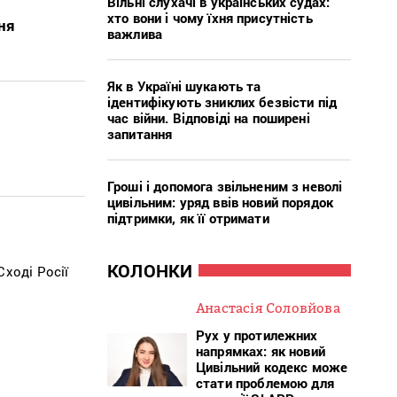
Вільні слухачі в українських судах:
хто вони і чому їхня присутність
ня
важлива
Як в Україні шукають та
ідентифікують зниклих безвісти під
час війни. Відповіді на поширені
запитання
Гроші і допомога звільненим з неволі
цивільним: уряд ввів новий порядок
підтримки, як її отримати
КОЛОНКИ
ході Росії
Анастасія Соловйова
Рух у протилежних
напрямках: як новий
Цивільний кодекс може
стати проблемою для