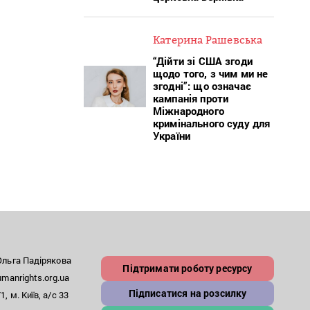
Катерина Рашевська
“Дійти зі США згоди
щодо того, з чим ми не
згодні”: що означає
кампанія проти
Міжнародного
кримінального суду для
України
льга Падірякова
Підтримати роботу ресурсу
anrights.org.ua
Підписатися на розсилку
, м. Київ, а/с 33