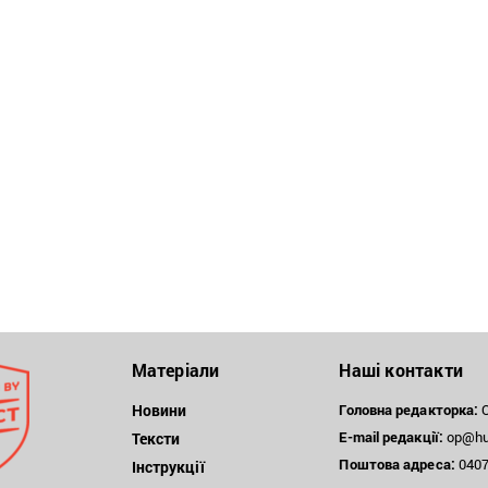
Матеріали
Наші контакти
Новини
Головна редакторка:
О
E-mail редакції:
op@hum
Тексти
Поштова
адреса:
04071
Інструкції