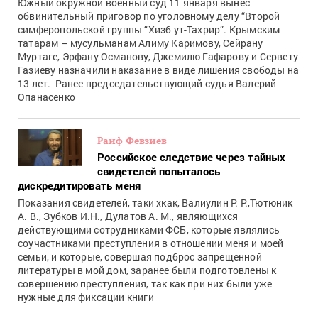
Южный окружной военный суд 11 января вынес
обвинительный приговор по уголовному делу “Второй
симферопольской группы “Хизб ут-Тахрир”. Крымским
татарам – мусульманам Алиму Каримову, Сейрану
Муртаге, Эрфану Османову, Джемилю Гафарову и Сервету
Газиеву назначили наказание в виде лишения свободы на
13 лет. Ранее председательствующий судья Валерий
Опанасенко
Раиф Февзиев
Российское следствие через тайных
свидетелей попыталось
дискредитировать меня
Показания свидетелей, таки хкак, Валиулин Р. Р.,Тютюник
А. В., Зубков И.Н., Дулатов А. М., являющихся
действующими сотрудниками ФСБ, которые являлись
соучастниками преступления в отношении меня и моей
семьи, и которые, совершая подброс запрещенной
литературы в мой дом, заранее были подготовлены к
совершению преступления, так как при них были уже
нужные для фиксации книги