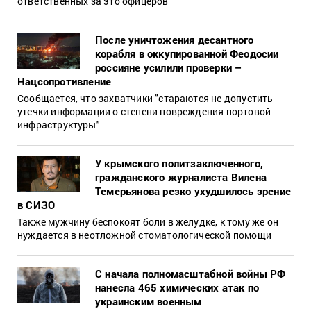
ответственных за это офицеров
После уничтожения десантного
корабля в оккупированной Феодосии
россияне усилили проверки –
Нацсопротивление
Сообщается, что захватчики "стараются не допустить
утечки информации о степени повреждения портовой
инфраструктуры"
У крымского политзаключенного,
гражданского журналиста Вилена
Темерьянова резко ухудшилось зрение
в СИЗО
Также мужчину беспокоят боли в желудке, к тому же он
нуждается в неотложной стоматологической помощи
С начала полномасштабной войны РФ
нанесла 465 химических атак по
украинским военным