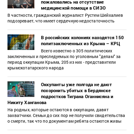
пожаловались на отсутствие
медицинской помощи в СИЗО
В частности, гражданский журналист Рустем Шейхалиев
подозревает, что имеет сердечную недостаточность
В российских колониях находятся 150
политзаключенных из Крыма – КРЦ
Всего известно о 305 политических
заключенных и преследуемых по уголовным "делам" за
период оккупации Крыма, 205 из них - представители
крымскотатарского народа
Оккупанты уже полгода не дают
похоронить убитых в Бердянске
подростков Тиграна Оганнисяна и
Никиту Ханганова
На родных, которые остаются в оккупации, давят
захватчики. Семьи до сих пор не получили свидетельства
о смерти, так что по документам ребята остаются живы