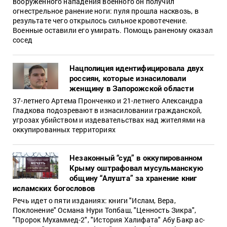
вооруженного нападения военного он получил
огнестрельное ранение ноги: пуля прошла насквозь, в
результате чего открылось сильное кровотечение.
Военные оставили его умирать. Помощь раненому оказал
сосед
Нацполиция идентифицировала двух
россиян, которые изнасиловали
женщину в Запорожской области
37-летнего Артема Пронченко и 21-летнего Александра
Гладкова подозревают в изнасиловании гражданской,
угрозах убийством и издевательствах над жителями на
оккупированных территориях
Незаконный “суд” в оккупированном
Крыму оштрафовал мусульманскую
общину “Алушта” за хранение книг
исламских богословов
Речь идет о пяти изданиях: книги "Ислам, Вера,
Поклонение" Османа Нури Топбаш, "Ценность Зикра",
"Пророк Мухаммед-2", "История Халифата" Абу Бакр ас-