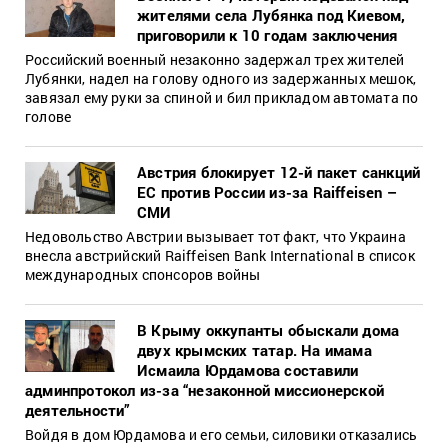
жителями села Лубянка под Киевом,
приговорили к 10 годам заключения
Российский военный незаконно задержал трех жителей
Лубянки, надел на голову одного из задержанных мешок,
завязал ему руки за спиной и бил прикладом автомата по
голове
Австрия блокирует 12-й пакет санкций
ЕС против России из-за Raiffeisen –
СМИ
Недовольство Австрии вызывает тот факт, что Украина
внесла австрийский Raiffeisen Bank International в список
международных спонсоров войны
В Крыму оккупанты обыскали дома
двух крымских татар. На имама
Исмаила Юрдамова составили
админпротокол из-за “незаконной миссионерской
деятельности”
Войдя в дом Юрдамова и его семьи, силовики отказались