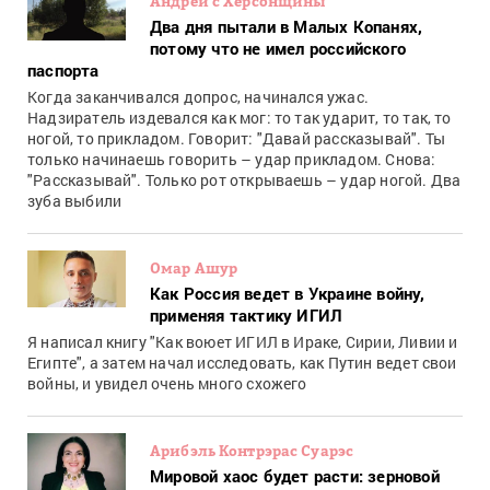
Андрей с Херсонщины
Два дня пытали в Малых Копанях,
потому что не имел российского
паспорта
Когда заканчивался допрос, начинался ужас.
Надзиратель издевался как мог: то так ударит, то так, то
ногой, то прикладом. Говорит: "Давай рассказывай". Ты
только начинаешь говорить – удар прикладом. Снова:
"Рассказывай". Только рот открываешь – удар ногой. Два
зуба выбили
Омар Ашур
Как Россия ведет в Украине войну,
применяя тактику ИГИЛ
Я написал книгу "Как воюет ИГИЛ в Ираке, Сирии, Ливии и
Египте", а затем начал исследовать, как Путин ведет свои
войны, и увидел очень много схожего
Арибэль Контрэрас Суарэс
Мировой хаос будет расти: зерновой