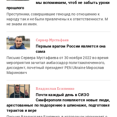
мы вспоминаем, чтоб не забыть уроки
прошлого
Преступники, совершившие геноцид по отношению к
народу так и не были привлечены к к ответственности. М
не знаем их имен.
Сервер Мустафаев
Первым врагом России является она
сама
Письмо Сервера Мустафаева от 30 ноября 2022 во время
мероприятия зачитал амбассадор политзаключенного,
диссидент, почетный президент PEN Ukraine Мирослав
Маринович
Владислав Есипенко
Почти каждый день в СИЗО
Симферополя появляются новые люди,
арестованные по подозрению в шпионаже, подготовке
терактов и вере
Письмо Владислава Есипенко, в котором он упоминает о