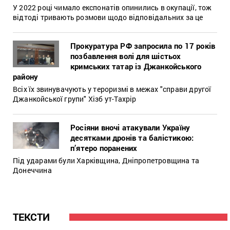
У 2022 році чимало експонатів опинились в окупації, тож
відтоді тривають розмови щодо відповідальних за це
Прокуратура РФ запросила по 17 років
позбавлення волі для шістьох
кримських татар із Джанкойського
району
Всіх їх звинувачують у тероризмі в межах "справи другої
Джанкойської групи" Хізб ут-Тахрір
Росіяни вночі атакували Україну
десятками дронів та балістикою:
п’ятеро поранених
Під ударами були Харківщина, Дніпропетровщина та
Донеччина
ТЕКСТИ