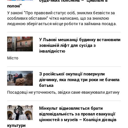
полоні”
У законі "Про правовий статус осіб, зниклих безвісти за
особливих обставин" чітко написано, що за зниклою
людиною зберігається місце роботи та займана посада.
У Львові мешканці будинку встановили
зовнішній ліфт для сусіда з
інвалідністю
Місто
З російської окупації повернули
дівчинку, яка понад три роки не бачила
батька
Посадовці не уточнюють, звідки саме евакуювали дитину
Мінкульт відмовляється брати
відповідальність за провал евакуації
цінностей з музеїв – Коаліція дієвців
культури