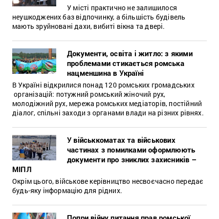
У місті практично не залишилося
неушкоджених баз відпочинку, а більшість будівель
мають зруйновані дахи, вибиті вікна та двері.
Документи, освіта і житло: з якими
проблемами стикається ромська
нацменшина в Україні
В Україні відкрилися понад 120 ромських громадських
організацій: потужний ромський жіночий рух,
молодіжний рух, мережа ромських медіаторів, постійний
діалог, спільні заходи з органами влади на різних рівнях.
У військкоматах та військових
частинах з помилками оформлюють
документи про зниклих захисників –
МІПЛ
Окрім цього, військове керівництво несвоєчасно передає
будь-яку інформацію для рідних.
Попри війну питання прав ромської