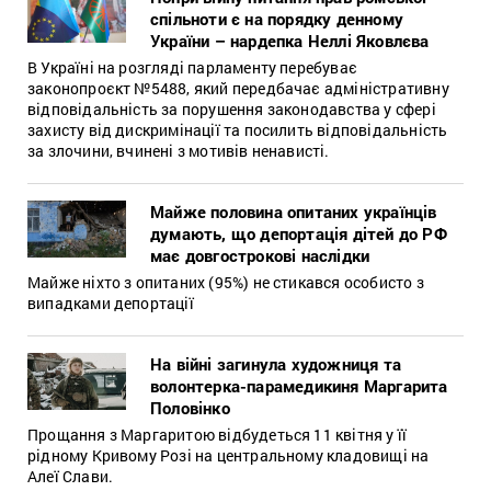
спільноти є на порядку денному
України – нардепка Неллі Яковлєва
В Україні на розгляді парламенту перебуває
законопроєкт №5488, який передбачає адміністративну
відповідальність за порушення законодавства у сфері
захисту від дискримінації та посилить відповідальність
за злочини, вчинені з мотивів ненависті.
Майже половина опитаних українців
думають, що депортація дітей до РФ
має довгострокові наслідки
Майже ніхто з опитаних (95%) не стикався особисто з
випадками депортації
На війні загинула художниця та
волонтерка-парамедикиня Маргарита
Половінко
Прощання з Маргаритою відбудеться 11 квітня у її
рідному Кривому Розі на центральному кладовищі на
Алеї Слави.