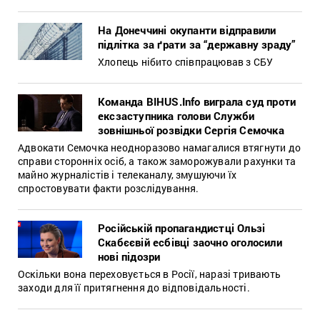
На Донеччині окупанти відправили
підлітка за ґрати за “державну зраду”
Хлопець нібито співпрацював з СБУ
Команда BIHUS.Info виграла суд проти
ексзаступника голови Служби
зовнішньої розвідки Сергія Семочка
Адвокати Семочка неодноразово намагалися втягнути до
справи сторонніх осіб, а також заморожували рахунки та
майно журналістів і телеканалу, змушуючи їх
спростовувати факти розслідування.
Російській пропагандистці Ользі
Скабєєвій есбівці заочно оголосили
нові підозри
Оскільки вона переховується в Росії, наразі тривають
заходи для її притягнення до відповідальності.