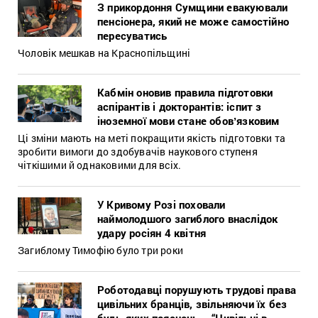
З прикордоння Сумщини евакуювали
пенсіонера, який не може самостійно
пересуватись
Чоловік мешкав на Краснопільщині
Кабмін оновив правила підготовки
аспірантів і докторантів: іспит з
іноземної мови стане обовʼязковим
Ці зміни мають на меті покращити якість підготовки та
зробити вимоги до здобувачів наукового ступеня
чіткішими й однаковими для всіх.
У Кривому Розі поховали
наймолодшого загиблого внаслідок
удару росіян 4 квітня
Загиблому Тимофію було три роки
Роботодавці порушують трудові права
цивільних бранців, звільняючи їх без
будь-яких пояснень – “Цивільні в