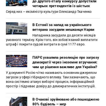
до другого етапу конкурсу допустили
чотирьох претендентів із шістьох
Серед них — ексміністр культури Олександр Ткаченко
В Естонії за напад на українського
ветерана засудили мешканця Нарви
Нападника засудили до десяти місяців
умовного терміну. Крім того, він зобовʼязаний виплатити
штраф і покрити судові витрати в сумі 1177 євро.
ПАРЄ ухвалила резолюцію про загрозу
демократії через іноземне втручання:
чим це рішення важливе для України?
У документі Росію чітко називають основним джерелом
загрози у сфері гібридного впливу. Там зазначають, що
вона системно атакує виборчі процеси, інформаційний
простір і підриває довіру до демократичних інституцій.
В Очакові зруйновано або пошкоджено
80% будівель – мер