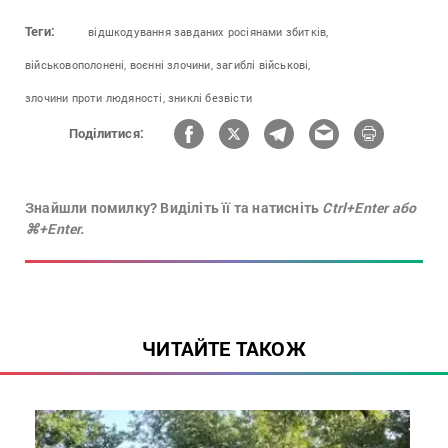
Теги:
відшкодування завданих росіянами збитків,
військовополонені,
воєнні злочини,
загиблі військові,
злочини проти людяності,
зниклі безвісти
Поділитися:
Знайшли помилку? Виділіть її та натисніть
Ctrl+Enter або
⌘+Enter.
ЧИТАЙТЕ ТАКОЖ