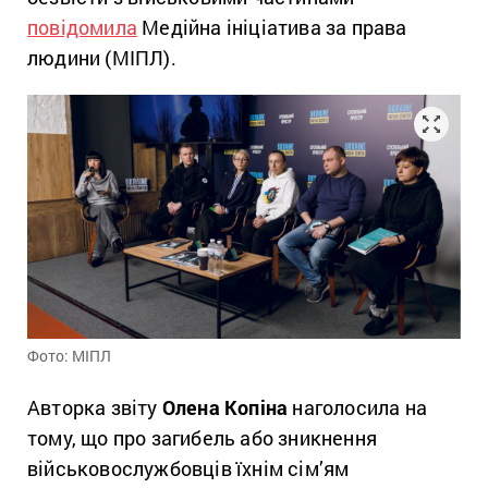
повідомила
Медійна ініціатива за права
людини (МІПЛ).
Фото: МІПЛ
Авторка звіту
Олена
Копіна
наголосила на
тому, що про загибель або зникнення
військовослужбовців їхнім сім’ям