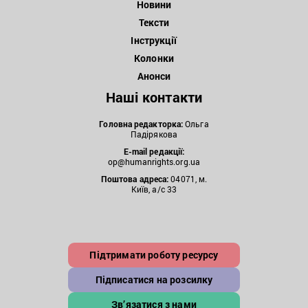
Новини
Тексти
Інструкції
Колонки
Анонси
Наші контакти
Головна редакторка:
Ольга
Падірякова
E-mail редакції:
op@humanrights.org.ua
Поштова
адреса:
04071, м.
Київ, а/с 33
Підтримати роботу ресурсу
Підписатися на розсилку
Зв’язатися з нами