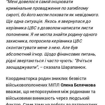
“Мені довелося самій ініціювати
кримінальне провадження по загиблому
сироті, бо його могли поховати як невідомого.
Ще одна ситуація. Якось я звернулася до
керівника ЦВС з дозволом написати листи
полоненим. Я не могла знайти родину одного
захисника, попросила керівника ЦВС
сконтактувати мене з нею. Але був
абсолютний ігнор. Щодо фінансових питань,
рідні звертаються і часто чують: “Вчіться
заощаджувати”,
– сказала Шарапанюк.
Координаторка родин зниклих безвісти
військовополонених МІПЛ
Олена Бєлячкова
вважає, що непорозуміння між родинами та
військовими виникають через людський
фактор. Саме тому на роботу до патронатних