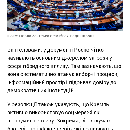
Фото: Парламентська асамблея Ради Європи
За її словами, у документі Росію чітко
називають основним джерелом загрози у
сфері гібридного впливу. Там зазначають, що
вона систематично атакує виборчі процеси,
інформаційний простір і підриває довіру до
демократичних інституцій.
У резолюції також указують, що Кремль
активно використовує соцмережі як
інструмент впливу. Зокрема, він залучає
блогерів та інфлюенсерів, які поширюють