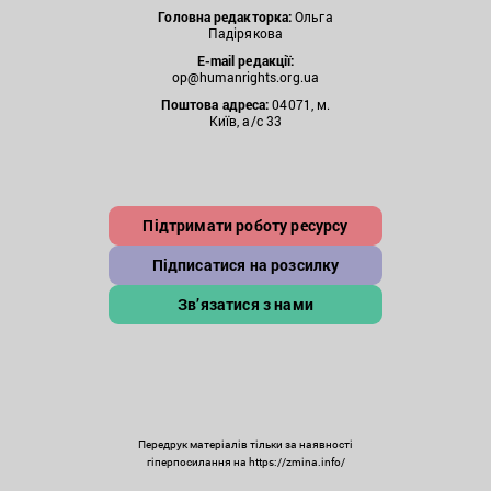
Головна редакторка:
Ольга
Падірякова
E-mail редакції:
op@humanrights.org.ua
Поштова
адреса:
04071, м.
Київ, а/с 33
Підтримати роботу ресурсу
Підписатися на розсилку
Зв’язатися з нами
Передрук матеріалів тільки за наявності
гіперпосилання на https://zmina.info/