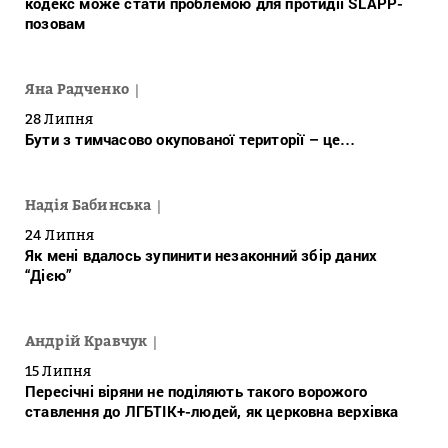
кодекс може стати проблемою для протидії SLAPP-
позовам
Яна Радченко
28 Липня
Бути з тимчасово окупованої території – це…
Надія Бабинська
24 Липня
Як мені вдалось зупинити незаконний збір даних
“Дією”
Андрій Кравчук
15 Липня
Пересічні віряни не поділяють такого ворожого
ставлення до ЛГБТІК+-людей, як церковна верхівка