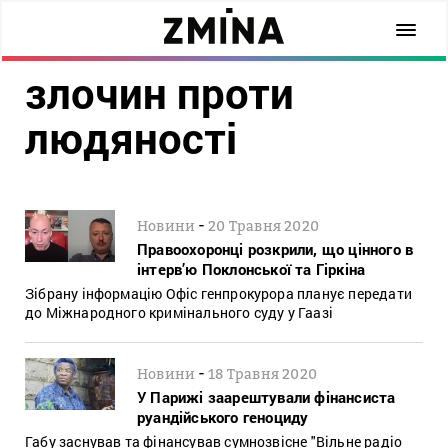
злочин проти
людяності
-
Новини
20 Травня 2020
Правоохоронці розкрили, що цінного в
інтерв’ю Поклонської та Гіркіна
Зібрану інформацію Офіс генпрокурора планує передати
до Міжнародного кримінального суду у Гаазі
-
Новини
18 Травня 2020
У Парижі заарештували фінансиста
руандійського геноциду
Габу заснував та фінансував сумнозвісне "Вільне радіо