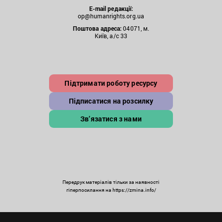
E-mail редакції:
op@humanrights.org.ua
Поштова
адреса:
04071, м.
Київ, а/с 33
Підтримати роботу ресурсу
Підписатися на розсилку
Зв’язатися з нами
Передрук матеріалів тільки за наявності
гіперпосилання на https://zmina.info/