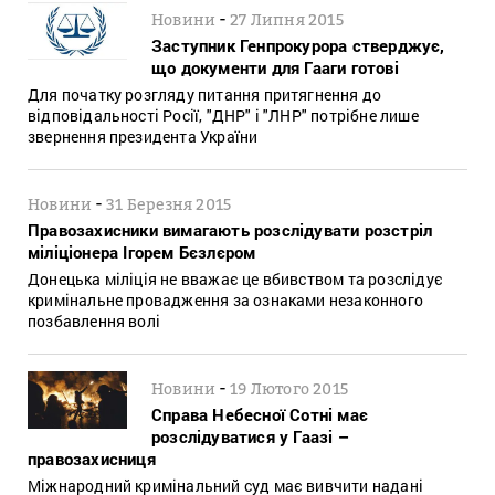
-
Новини
27 Липня 2015
Заступник Генпрокурора стверджує,
що документи для Гааги готові
Для початку розгляду питання притягнення до
відповідальності Росії, "ДНР" і "ЛНР" потрібне лише
звернення президента України
-
Новини
31 Березня 2015
Правозахисники вимагають розслідувати розстріл
міліціонера Ігорем Бєзлєром
Донецька міліція не вважає це вбивством та розслідує
кримінальне провадження за ознаками незаконного
позбавлення волі
-
Новини
19 Лютого 2015
Справа Небесної Сотні має
розслідуватися у Гаазі –
правозахисниця
Міжнародний кримінальний суд має вивчити надані