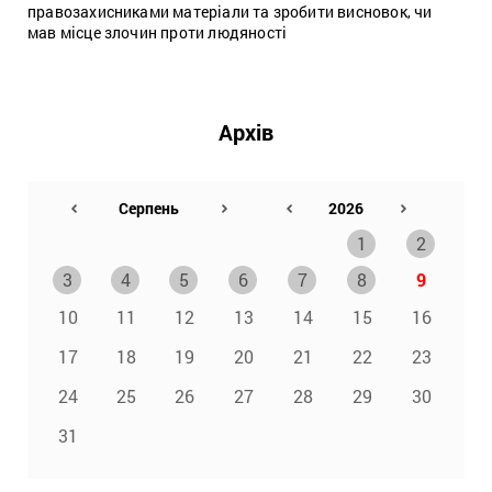
правозахисниками матеріали та зробити висновок, чи
мав місце злочин проти людяності
Архів
1
2
3
4
5
6
7
8
9
10
11
12
13
14
15
16
17
18
19
20
21
22
23
24
25
26
27
28
29
30
31