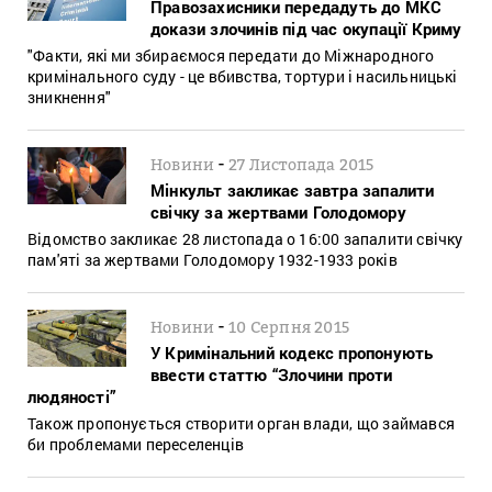
Правозахисники передадуть до МКС
докази злочинів під час окупації Криму
"Факти, які ми збираємося передати до Міжнародного
кримінального суду - це вбивства, тортури і насильницькі
зникнення"
-
Новини
27 Листопада 2015
Мінкульт закликає завтра запалити
свічку за жертвами Голодомору
Відомство закликає 28 листопада о 16:00 запалити свічку
пам'яті за жертвами Голодомору 1932-1933 років
-
Новини
10 Серпня 2015
У Кримінальний кодекс пропонують
ввести статтю “Злочини проти
людяності”
Також пропонується створити орган влади, що займався
би проблемами переселенців