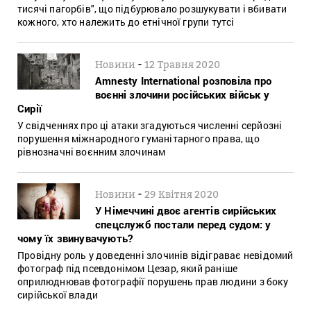
тисячі пагорбів", що підбурювало розшукувати і вбивати
кожного, хто належить до етнічної групи тутсі
-
Новини
12 Травня 2020
Amnesty International розповіла про
воєнні злочини російських військ у
Сирії
У свідченнях про ці атаки згадуються численні серйозні
порушення міжнародного гуманітарного права, що
рівнозначні воєнним злочинам
-
Новини
29 Квітня 2020
У Німеччині двоє агентів сирійських
спецслужб постали перед судом: у
чому їх звинувачують?
Провідну роль у доведенні злочинів відіграває невідомий
фотограф під псевдонімом Цезар, який раніше
оприлюднював фотографії порушень прав людини з боку
сирійської влади