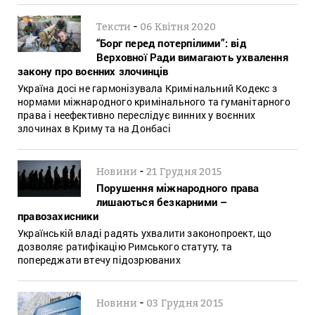
-
Тексти
06 Квітня 2020
“Борг перед потерпілими”: від
Верховної Ради вимагають ухвалення
закону про воєнних злочинців
Україна досі не гармонізувала Кримінальний Кодекс з
нормами міжнародного кримінального та гуманітарного
права і неефективно переслідує винних у воєнних
злочинах в Криму та на Донбасі
-
Новини
21 Грудня 2015
Порушення міжнародного права
лишаються безкарними –
правозахисники
Українській владі радять ухвалити законопроект, що
дозволяє ратифікацію Римського статуту, та
попереджати втечу підозрюваних
-
Новини
03 Грудня 2015