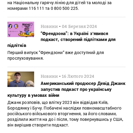
на Національну гарячу лінію для дітей та молоді за
номерами 116 111 та 0 800 500 225.
-
Новини
04 Березня 2024
“Френдзона”: в Україні зʼявився
подкаст, створений підлітками для
підлітків
Перший випуск "Френдзони" вже доступний для
прослуховування.
-
Новини
16 Лютого 2024
Американський продюсер Девід Джанк
запустив подкаст про українську
культуру в умовах війни
Джанк розповів, що влітку 2023 він відвідав Київ,
Бородянку і Бучу. Побачені наслідки повномасштабного
російського військового вторгнення, за його словами,
розділили життя на до і після, тому повернувшись у США,
він вирішив створити подкаст.