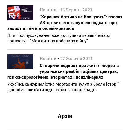
-
Новини
16 Червня 2023
“Хороших батьків не блокують”: проєкт
#Stop_sexтинг запустив подкаст про
захист дітей від онлайн-ризиків
Для прослуховування вже доступний перший епізод
подкасту – "Моя дитина побачила війну"
-
Новини
27 Жовтня 2021
Створили подкаст про життя людей в
українських реабілітаційних центрах,
психоневрологічних інтернатах і психлікарнях
Українська журналістка Маргарита Тулуп зібрала історії
щонайменше п'яти підопічних таких закладів
Архів