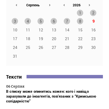
1
2
3
4
5
6
7
8
9
10
11
12
13
14
15
16
17
18
19
20
21
22
23
24
25
26
27
28
29
30
31
Тексти
06 Серпня
В списку може опинитись кожен: кого і навіщо
зарахували до іноагентів, пов’язаних з “Кримською
солідарністю”