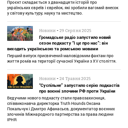
Проєкт складається з дванадцяти історій про
українських євреїв і єврейок, які зробили вагомий внесок
у світову культуру, науку та мистецтво.
-
Новини
29 Серпня 2025
Громадське радіо запустило новий
сезон подкасту “І це про нас”: він
виходить українською та ромською мовами
Перший випуск присвячений маловідомим фактам про
життя ромів на території сучасної України з XV століття.
-
Новини
24 Травня 2025
“Суспільне” запустило серію подкастів
про воєнні злочини РФ проти України
Ведучими нового подкасту стали правозахисниця,
співвиконавча директорка Truth Hounds Оксана
Покальчук і Дмитро Афанасьєв, документатор воєнних
злочинів Міжнародного партнерства за права людини
IPHR