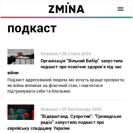
подкаст
-
Новини
28 Січня 2026
Організація “Вільний Вибір” запустила
подкаст про психічне здоров’я під час
війни
Подкаст адресований людям, які хочуть краще зрозуміти,
як війна впливає на фізичний стан, і навчитися
підтримувати себе та близьких.
-
Новини
07 Листопада 2025
“Відерштанд. Супротив”: “Громадське
радіо” запустило подкаст про
єврейську спадщину України