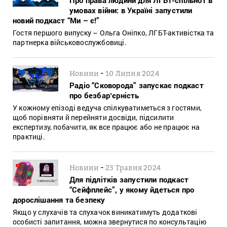
умовах війни: в Україні запустили
новий подкаст “Ми – є!”
Гостя першого випуску – Ольга Оніпко, ЛГБТ-активістка та
партнерка військовослужбовиці.
-
Новини
10 Липня 2024
Радіо “Сковорода” запускає подкаст
про безбарʼєрність
У кожному епізоді ведуча спілкуватиметься з гостями,
щоб порівняти й перейняти досвіди, підсилити
експертизу, побачити, як все працює або не працює на
практиці.
-
Новини
23 Травня 2024
Для підлітків запустили подкаст
“Сейфплейс”, у якому йдеться про
дорослішання та безпеку
Якщо у слухачів та слухачок виникатимуть додаткові
особисті запитання, можна звернутися по консультацію