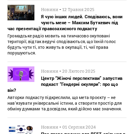
-
Новини
12 Травня 2025
Я чую інших людей. Сподіваюсь, вони
чують мене – Максим Буткевич під
час презентації правозахисного подкасту
Громадське радіо мовить на тимчасово окуповані
території, відтак ведучі сподіваються, що їхній голос
будуть чути ті, хто живуть в окупації, ті, чиї права
порушуються.
-
Новини
20 Лютого 2025
Центр “Жіночі перспективи” запустив
подкаст “Гендерні окуляри”: про що
він?
Авторки подкасту підкреслили, що мета проєкту – не
нав’язувати універсальні істини, а створити простір для
обміну думками та досвідом, який дійсно має значення.
-
Новини
01 Серпня 2024
Про права людини для ЛГБТ-спільнот в