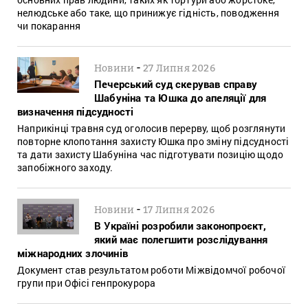
нелюдське або таке, що принижує гідність, поводження
чи покарання
-
Новини
27 Липня 2026
Печерський суд скерував справу
Шабуніна та Юшка до апеляції для
визначення підсудності
Наприкінці травня суд оголосив перерву, щоб розглянути
повторне клопотання захисту Юшка про зміну підсудності
та дати захисту Шабуніна час підготувати позицію щодо
запобіжного заходу.
-
Новини
17 Липня 2026
В Україні розробили законопроєкт,
який має полегшити розслідування
міжнародних злочинів
Документ став результатом роботи Міжвідомчої робочої
групи при Офісі генпрокурора