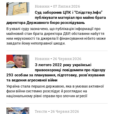
-
Новини
07 Липня 2026
Суд заборонив ЦПК і “Слідству.Інфо”
публікувати матеріал про майно брата
директора Державного бюро розслідувань
В ухвалі суду зазначено, що публікація інформації про
майновий стан брата директора ДБР, обставини набуття
ним нерухомості та джерела її фінансування нібито може
завдати йому непоправної шкоди.
-
Новини
26 Червня 2026
З лютого 2022 року українські
правоохоронці повідомили про підозру
293 особам за планування, підготовку, розв’язування
та ведення агресивної війни
Україна стала першою державою, яка в умовах активної
фази війни системно розслідує й розглядає на
національному рівні справи про злочин агресії
-
Тексти
26 Червня 2026