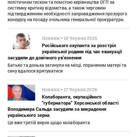
політичним тиском та помстою керівництва ОГП за
системну критику відомства, а також черговим
підтвердженням необхідності запровадження прозорого
конкурсу на посаду очільника генеральної прокуратури.
-
Новини
18 Червня 2026
Російського окупанта за розстріл
української родини під час евакуації
засудили до довічного ув’язнення
Батько та донька загинули на місці, пораненим матері та
сину вдалося врятуватися
-
Новини
17 Червня 2026
Колаборанта, окупаційного
“губернатора” Херсонської області
Володимира Сальда засудили за викрадення
українського зерна
Це вже третій вирок щодо колаборанта