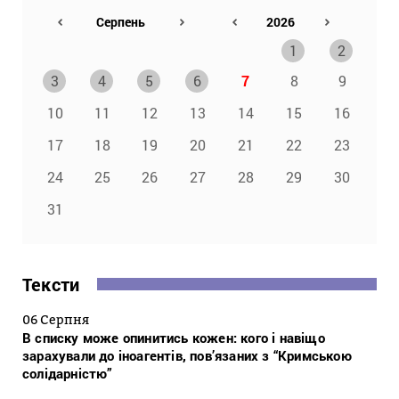
1
2
3
4
5
6
7
8
9
10
11
12
13
14
15
16
17
18
19
20
21
22
23
24
25
26
27
28
29
30
31
Тексти
06 Серпня
В списку може опинитись кожен: кого і навіщо
зарахували до іноагентів, пов’язаних з “Кримською
солідарністю”