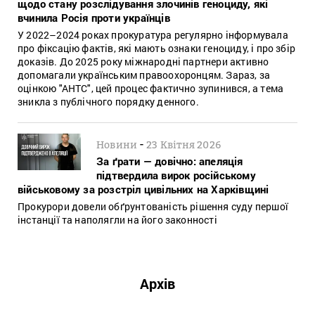
щодо стану розслідування злочинів геноциду, які
вчинила Росія проти українців
У 2022–2024 роках прокуратура регулярно інформувала
про фіксацію фактів, які мають ознаки геноциду, і про збір
доказів. До 2025 року міжнародні партнери активно
допомагали українським правоохоронцям. Зараз, за
оцінкою "АНТС", цей процес фактично зупинився, а тема
зникла з публічного порядку денного.
-
Новини
23 Квітня 2026
За ґрати — довічно: апеляція
підтвердила вирок російському
військовому за розстріл цивільних на Харківщині
Прокурори довели обґрунтованість рішення суду першої
інстанції та наполягли на його законності
Архів