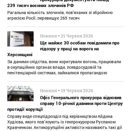
239 тисяч воєнних злочинів РФ
Pагальна кількість злочинів, пов’язаних зі збройною
агресією Росії, перевищує 265 тисяч
-
Новини
21 Червня 2026
Ще майже 30 особам повідомили про
підозру у праці на ворога на
Херсонщині
За даними слідства, вони коригували вогонь, працювали
в окупаційних органах влади, псевдосудовій та
пенітенціарній системах, займалися пропагандою
-
Новини
19 Червня 2026
Офіс Генерального прокурора відновив
справу 10-річної давнини проти Центру
протидії корупції
Справу веде спецпідрозділ під керівництвом Айдина
Худієва, якого пов’язують із генпрокурором Русланом
Кравченком. Антикорупційні активісти називають такі дії