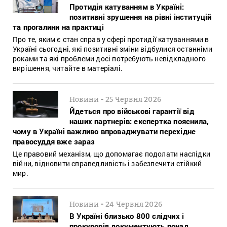
Протидія катуванням в Україні:
позитивні зрушення на рівні інституцій
та прогалини на практиці
Про те, яким є стан справ у сфері протидії катуваннями в
Україні сьогодні, які позитивні зміни відбулися останніми
роками та які проблеми досі потребують невідкладного
вирішення, читайте в матеріалі.
-
Новини
25 Червня 2026
Йдеться про військові гарантії від
наших партнерів: експертка пояснила,
чому в Україні важливо впроваджувати перехідне
правосуддя вже зараз
Це правовий механізм, що допомагає подолати наслідки
війни, відновити справедливість і забезпечити стійкий
мир.
-
Новини
24 Червня 2026
В Україні близько 800 слідчих і
прокурорів документують понад