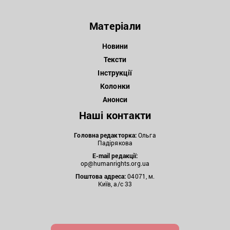
Матеріали
Новини
Тексти
Інструкції
Колонки
Анонси
Наші контакти
Головна редакторка:
Ольга
Падірякова
E-mail редакції:
op@humanrights.org.ua
Поштова
адреса:
04071, м.
Київ, а/с 33