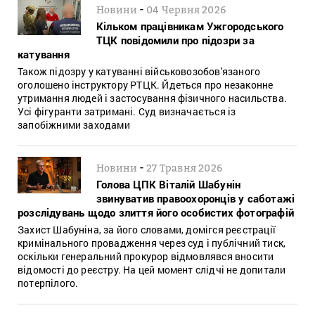
-
Новини
04 Червня 2026
Кільком працівникам Ужгородського
ТЦК повідомили про підозри за
катування
Також підозру у катуванні військовозобов'язаного
оголошено інструктору РТЦК. Йдеться про незаконне
утримання людей і застосування фізичного насильства.
Усі фігуранти затримані. Суд визначається із
запобіжними заходами
-
Новини
27 Травня 2026
Голова ЦПК Віталій Шабунін
звинуватив правоохоронців у саботажі
розслідувань щодо злиття його особистих фотографій
Захист Шабуніна, за його словами, домігся реєстрації
кримінального провадження через суд і публічний тиск,
оскільки генеральний прокурор відмовлявся вносити
відомості до реєстру. На цей момент слідчі не допитали
потерпілого.