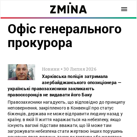
Офіс генерального
прокурора
-
Новини
30 Липня 2026
Харківська поліція затримала
азербайджанського опозиціонера —
українські правозахисники закликають
правоохоронців не видавати його Баку
Правозахисники нагадують, що відповідно до принципу
неповернення, закріпленого в Конвенції про статус
біженців, держава не може відправити людину назад у
країну, в якій її життя наражається на небезпеку, якщо
існують вагомі підстави вважати, що їй може там
загрожувати небезпека стати жертвою інших порушень
основних прав людини, таких як тортури або жорстоке,