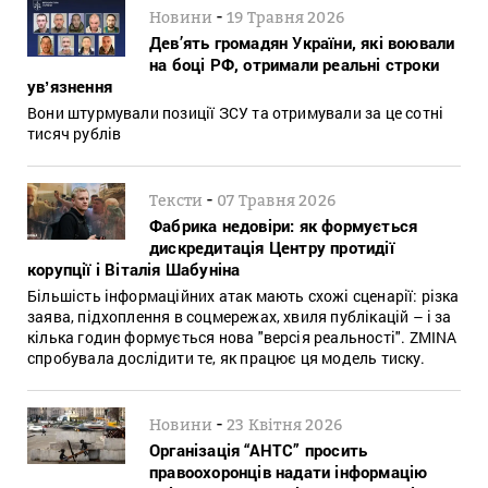
-
Новини
19 Травня 2026
Дев’ять громадян України, які воювали
на боці РФ, отримали реальні строки
увʼязнення
Вони штурмували позиції ЗСУ та отримували за це сотні
тисяч рублів
-
Тексти
07 Травня 2026
Фабрика недовіри: як формується
дискредитація Центру протидії
корупції і Віталія Шабуніна
Більшість інформаційних атак мають схожі сценарії: різка
заява, підхоплення в соцмережах, хвиля публікацій – і за
кілька годин формується нова "версія реальності". ZMINA
спробувала дослідити те, як працює ця модель тиску.
-
Новини
23 Квітня 2026
Організація “АНТС” просить
правоохоронців надати інформацію