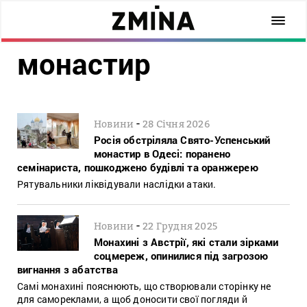
монастир
-
Новини
28 Січня 2026
Росія обстріляла Свято-Успенський
монастир в Одесі: поранено
семінариста, пошкоджено будівлі та оранжерею
Рятувальники ліквідували наслідки атаки.
-
Новини
22 Грудня 2025
Монахині з Австрії, які стали зірками
соцмереж, опинилися під загрозою
вигнання з абатства
Самі монахині пояснюють, що створювали сторінку не
для самореклами, а щоб доносити свої погляди й