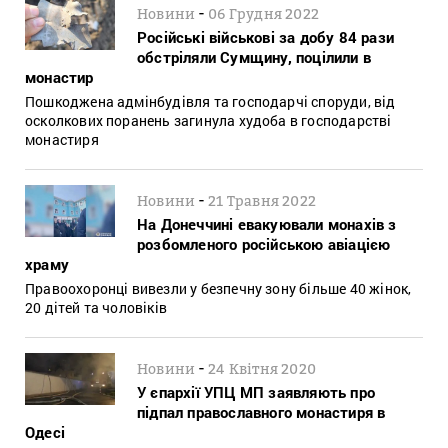
-
Новини
06 Грудня 2022
Російські військові за добу 84 рази
обстріляли Сумщину, поцілили в
монастир
Пошкоджена адмінбудівля та господарчі споруди, від
осколкових поранень загинула худоба в господарстві
монастиря
-
Новини
21 Травня 2022
На Донеччині евакуювали монахів з
розбомленого російською авіацією
храму
Правоохоронці вивезли у безпечну зону більше 40 жінок,
20 дітей та чоловіків
-
Новини
24 Квітня 2020
У єпархії УПЦ МП заявляють про
підпал православного монастиря в
Одесі