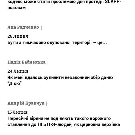
кодекс може стати проблемою для протидії SLAPP-
позовам
Яна Радченко
28 Липня
Бути з тимчасово окупованої території – це…
Надія Бабинська
24 Липня
Як мені вдалось зупинити незаконний збір даних
“Дією”
Андрій Кравчук
15 Липня
Пересічні віряни не поділяють такого ворожого
ставлення до ЛГБТІК+-людей, як церковна верхівка