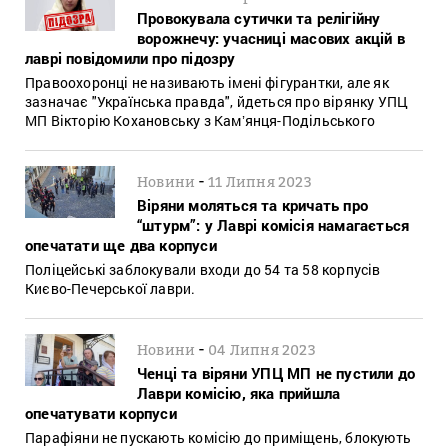
Провокувала сутички та релігійну
ворожнечу: учасниці масових акцій в
лаврі повідомили про підозру
Правоохоронці не називають імені фігурантки, але як
зазначає "Українська правда", йдеться про вірянку УПЦ
МП Вікторію Кохановську з Камʼянця-Подільського
-
Новини
11 Липня 2023
Віряни моляться та кричать про
“штурм”: у Лаврі комісія намагається
опечатати ще два корпуси
Поліцейські заблокували входи до 54 та 58 корпусів
Києво-Печерської лаври.
-
Новини
04 Липня 2023
Ченці та віряни УПЦ МП не пустили до
Лаври комісію, яка прийшла
опечатувати корпуси
Парафіяни не пускають комісію до приміщень, блокують