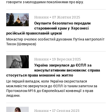
говорити з молодшими поколіннями про віру.
-
Новини
07 Жовтня 2025
Окупанти безоплатно передали
старовинний храм у Херсонесі
російській православній церкві
Монастир очолює особистий духовник Путіна митрополіт
Тихон (Шевкунов)
-
Новини
19 Вересня 2025
Україна звернулася до ЄСПЛ за
консультативним висновком: справа
стосується права монахині на житло
Це перший випадок, коли Україна скористалася
можливістю звернутися до ЄСПЛ із таким запитом за
Протоколом №16 до Європейської конвенції з прав
людини.
-
Новини
17 Серпня 2023