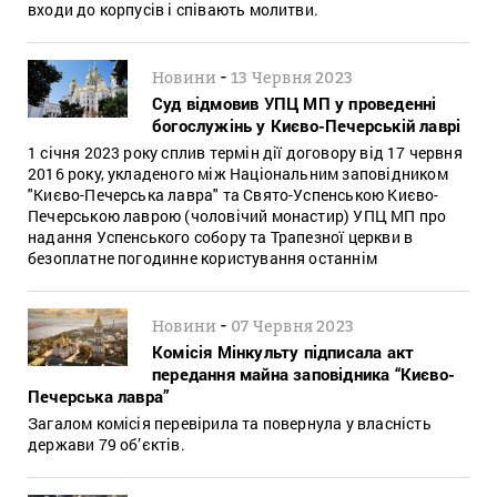
входи до корпусів і співають молитви.
-
Новини
13 Червня 2023
Суд відмовив УПЦ МП у проведенні
богослужінь у Києво-Печерській лаврі
1 січня 2023 року сплив термін дії договору від 17 червня
2016 року, укладеного між Національним заповідником
"Києво-Печерська лавра" та Свято-Успенською Києво-
Печерською лаврою (чоловічий монастир) УПЦ МП про
надання Успенського собору та Трапезної церкви в
безоплатне погодинне користування останнім
-
Новини
07 Червня 2023
Комісія Мінкульту підписала акт
передання майна заповідника “Києво-
Печерська лавра”
Загалом комісія перевірила та повернула у власність
держави 79 об’єктів.