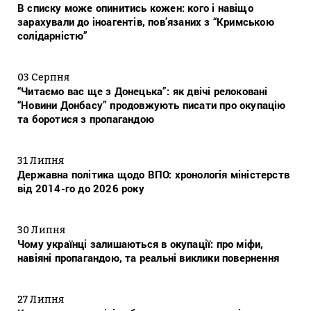
В списку може опинитись кожен: кого і навіщо
зарахували до іноагентів, пов’язаних з “Кримською
солідарністю”
03 Серпня
“Читаємо вас ще з Донецька”: як двічі релоковані
“Новини Донбасу” продовжують писати про окупацію
та боротися з пропагандою
31 Липня
Державна політика щодо ВПО: хронологія міністерств
від 2014-го до 2026 року
30 Липня
Чому українці залишаються в окупації: про міфи,
навіяні пропагандою, та реальні виклики повернення
27 Липня