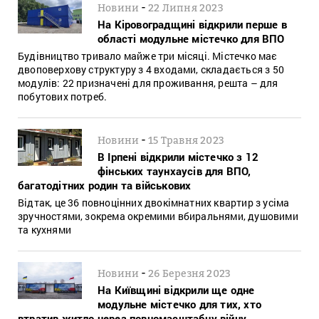
-
Новини
22 Липня 2023
На Кіровоградщині відкрили перше в
області модульне містечко для ВПО
Будівництво тривало майже три місяці. Містечко має
двоповерхову структуру з 4 входами, складається з 50
модулів: 22 призначені для проживання, решта – для
побутових потреб.
-
Новини
15 Травня 2023
В Ірпені відкрили містечко з 12
фінських таунхаусів для ВПО,
багатодітних родин та військових
Відтак, це 36 повноцінних двокімнатних квартир з усіма
зручностями, зокрема окремими вбиральнями, душовими
та кухнями
-
Новини
26 Березня 2023
На Київщині відкрили ще одне
модульне містечко для тих, хто
втратив житло через повномасштабну війну