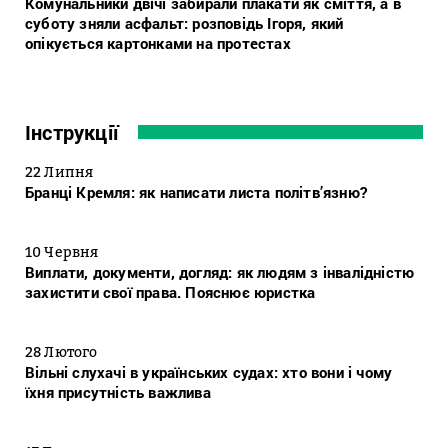
Комунальники двічі забирали плакати як сміття, а в
суботу зняли асфальт: розповідь Ігоря, який
опікується картонками на протестах
Інструкції
22 Липня
Бранці Кремля: як написати листа політв’язню?
10 Червня
Виплати, документи, догляд: як людям з інвалідністю
захистити свої права. Пояснює юристка
28 Лютого
Вільні слухачі в українських судах: хто вони і чому
їхня присутність важлива