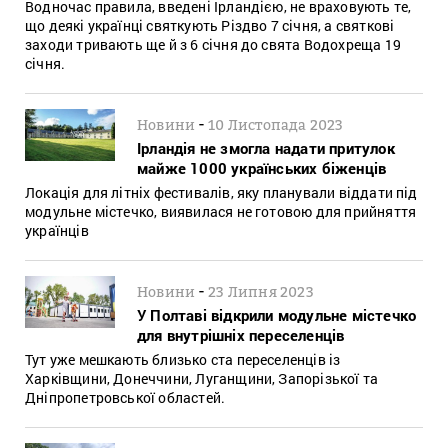
Водночас правила, введені Ірландією, не враховують те,
що деякі українці святкують Різдво 7 січня, а святкові
заходи тривають ще й з 6 січня до свята Водохреща 19
січня.
-
Новини
10 Листопада 2023
Ірландія не змогла надати притулок
майже 1000 українських біженців
Локація для літніх фестивалів, яку планували віддати під
модульне містечко, виявилася не готовою для прийняття
українців
-
Новини
23 Липня 2023
У Полтаві відкрили модульне містечко
для внутрішніх переселенців
Тут уже мешкають близько ста переселенців із
Харківщини, Донеччини, Луганщини, Запорізької та
Дніпропетровської областей.