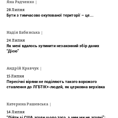
Яна Радченко
28 Липня
Бути з тимчасово окупованої території – це…
Надія Бабинська
24 Липня
Як мені вдалось зупинити незаконний збір даних
“Дією”
Андрій Кравчук
15 Липня
Пересічні віряни не поділяють такого ворожого
ставлення до ЛГБТІК+-людей, як церковна верхівка
Катерина Рашевська
14 Липня
“Дійти зі США згоди щодо того, з чим ми не згодні”: