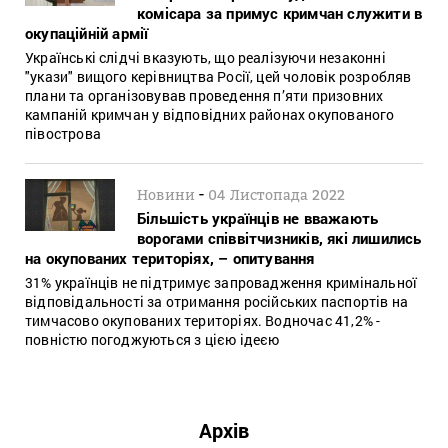
комісара за примус кримчан служити в
окупаційній армії
Українські слідчі вказують, що реалізуючи незаконні
"укази" вищого керівництва Росії, цей чоловік розробляв
плани та організовував проведення п’яти призовних
кампаній кримчан у відповідних районах окупованого
півострова
-
Новини
04 Листопада 2022
Більшість українців не вважають
ворогами співвітчизників, які лишились
на окупованих територіях, – опитування
31% українців не підтримує запровадження кримінальної
відповідальності за отримання російських паспортів на
тимчасово окупованих територіях. Водночас 41,2% -
повністю погоджуються з цією ідеєю
Архів