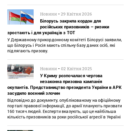
-
Новини
29 Квітня 2026
Білорусь закрила кордон для
російських призовників – ризики
зростають і для українців з ТОТ
У Державному прикордонному комітеті Білорусі заявили,
що Білорусь і Росія мають спільну базу даних осіб, які
підлягають призову.
-
Новини
02 Квітня 2025
У Криму розпочалася чергова
незаконна призовна кампанія
окупантів. Представництво президента України в АРК
засудило воєнний злочин
Відповідно до документу, опублікованому на офіційному
порталі правової інформації, до армії планують призвати
160 тисяч людей. Експерти вказують, що це найбільша
кількість призовників за роки російської агресії в Україні