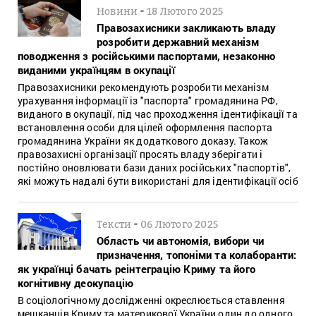
-
Новини
18 Лютого 2025
Правозахисники закликають владу
розробити державний механізм
поводження з російськими паспортами, незаконно
виданими українцям в окупації
Правозахисники рекомендують розробити механізм
урахування інформації із "паспорта" громадянина РФ,
виданого в окупації, під час проходження ідентифікації та
встановлення особи для цілей оформлення паспорта
громадянина України як додаткового доказу. Також
правозахисні організації просять владу зберігати і
постійно оновлювати бази даних російських "паспортів",
які можуть надалі бути використані для ідентифікації осіб
-
Тексти
06 Лютого 2025
Область чи автономія, вибори чи
призначення, топоніми та колаборанти:
як українці бачать реінтеграцію Криму та його
когнітивну деокупацію
В соціологічному дослідженні окреслюється ставлення
мешканців Криму та материкової України один до одного,