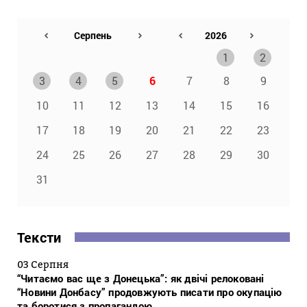
1
2
3
4
5
6
7
8
9
10
11
12
13
14
15
16
17
18
19
20
21
22
23
24
25
26
27
28
29
30
31
Тексти
03 Серпня
“Читаємо вас ще з Донецька”: як двічі релоковані
“Новини Донбасу” продовжують писати про окупацію
та боротися з пропагандою