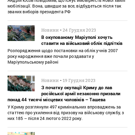
Андрій Юсов повідомив, що існує ймовірність нової хвилі
мобілізації. Вона, швидше за все, відбудеться після так
званих виборів президента РФ
-
Новини
24 Грудня 2023
В окупованому Маріуполі хочуть
ставити на військовий облік підлітків
Розпорядження щодо постановки на облік учнів 2007
року народження вже почали роздавати у
Маріупольському районі
-
Новини
19 Грудня 2023
З початку окупації Криму до лав
російської армії незаконно призвали
понад 44 тисячі місцевих чоловіків – Ташева
У Криму розглянули 497 кримінальних впроваджень за
статтею про ухилення від призову на військову службу, з
них 185 – після 24 лютого 2022 року.