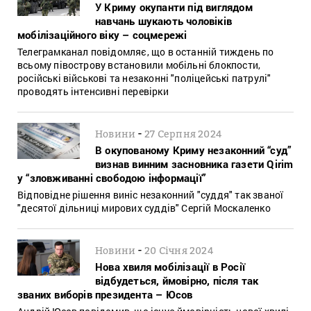
У Криму окупанти під виглядом
навчань шукають чоловіків
мобілізаційного віку – соцмережі
Телеграмканал повідомляє, що в останній тиждень по
всьому півострову встановили мобільні блокпости,
російські військові та незаконні "поліцейські патрулі"
проводять інтенсивні перевірки
-
Новини
27 Серпня 2024
В окупованому Криму незаконний “суд”
визнав винним засновника газети Qirim
у “зловживанні свободою інформації”
Відповідне рішення виніс незаконний "суддя" так званої
"десятої дільниці мирових суддів" Сергій Москаленко
-
Новини
20 Січня 2024
Нова хвиля мобілізації в Росії
відбудеться, ймовірно, після так
званих виборів президента – Юсов