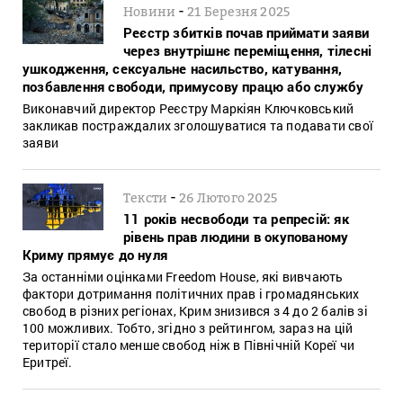
-
Новини
21 Березня 2025
Реєстр збитків почав приймати заяви
через внутрішнє переміщення, тілесні
ушкодження, сексуальне насильство, катування,
позбавлення свободи, примусову працю або службу
Виконавчий директор Реєстру Маркіян Ключковський
закликав постраждалих зголошуватися та подавати свої
заяви
-
Тексти
26 Лютого 2025
11 років несвободи та репресій: як
рівень прав людини в окупованому
Криму прямує до нуля
За останніми оцінками Freedom House, які вивчають
фактори дотримання політичних прав і громадянських
свобод в різних регіонах, Крим знизився з 4 до 2 балів зі
100 можливих. Тобто, згідно з рейтингом, зараз на цій
території стало менше свобод ніж в Північній Кореї чи
Еритреї.