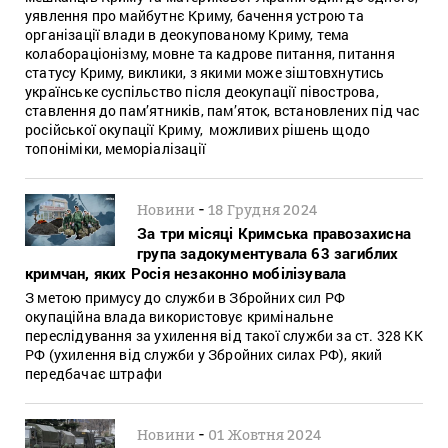
уявлення про майбутнє Криму, бачення устрою та
організації влади в деокупованому Криму, тема
колабораціонізму, мовне та кадрове питання, питання
статусу Криму, виклики, з якими може зіштовхнутись
українське суспільство після деокупації півострова,
ставлення до пам’ятників, пам’яток, встановлених під час
російської окупації Криму, можливих рішень щодо
топоніміки, меморіалізації
-
Новини
18 Грудня 2024
За три місяці Кримська правозахисна
група задокументувала 63 загиблих
кримчан, яких Росія незаконно мобілізувала
З метою примусу до служби в Збройних сил РФ
окупаційна влада використовує кримінальне
переслідування за ухилення від такої служби за ст. 328 КК
РФ (ухилення від служби у Збройних силах РФ), який
передбачає штрафи
-
Новини
01 Жовтня 2024