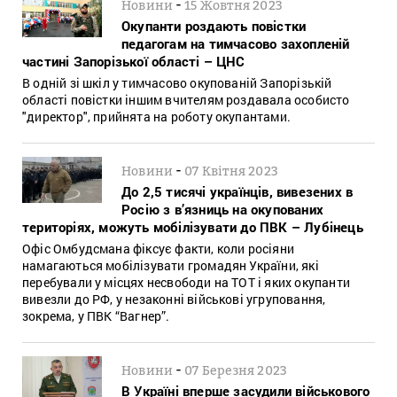
-
Новини
15 Жовтня 2023
Окупанти роздають повістки
педагогам на тимчасово захопленій
частині Запорізької області – ЦНС
В одній зі шкіл у тимчасово окупованій Запорізькій
області повістки іншим вчителям роздавала особисто
"директор", прийнята на роботу окупантами.
-
Новини
07 Квітня 2023
До 2,5 тисячі українців, вивезених в
Росію з в’язниць на окупованих
територіях, можуть мобілізувати до ПВК – Лубінець
Офіс Омбудсмана фіксує факти, коли росіяни
намагаються мобілізувати громадян України, які
перебували у місцях несвободи на ТОТ і яких окупанти
вивезли до РФ, у незаконні військові угруповання,
зокрема, у ПВК “Вагнер”.
-
Новини
07 Березня 2023
В Україні вперше засудили військового