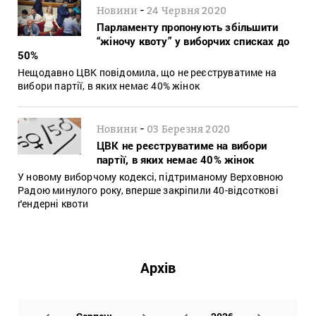
-
Новини
24 Червня 2020
Парламенту пропонують збільшити
“жіночу квоту” у виборчих списках до
50%
Нещодавно ЦВК повідомила, що не реєструватиме на
вибори партії, в яких немає 40% жінок
-
Новини
03 Березня 2020
ЦВК не реєструватиме на вибори
партії, в яких немає 40% жінок
У новому виборчому кодексі, підтриманому Верховною
Радою минулого року, вперше закріпили 40-відсоткові
ґендерні квоти
Архів