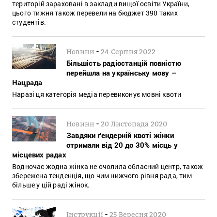
територій зараховані в заклади вищої освіти України,
цього тижня також перевели на бюджет 390 таких
студентів.
-
Новини
24 Серпня 2022
Більшість радіостанцій повністю
перейшла на українську мову –
Нацрада
Наразі ця категорія медіа перевиконує мовні квоти
-
Новини
20 Листопада 2020
Завдяки ґендерній квоті жінки
отримали від 20 до 30% місць у
місцевих радах
Водночас жодна жінка не очолила обласний центр, також
збережена тенденція, що чим нижчого рівня рада, тим
більше у цій раді жінок.
-
Інструкції
25 Вересня 2020