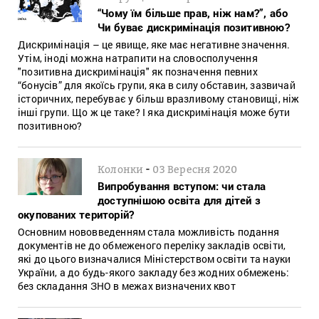
“Чому їм більше прав, ніж нам?”, або
Чи буває дискримінація позитивною?
Дискримінація – це явище, яке має негативне значення.
Утім, іноді можна натрапити на словосполучення
"позитивна дискримінація" як позначення певних
“бонусів” для якоїсь групи, яка в силу обставин, зазвичай
історичних, перебуває у більш вразливому становищі, ніж
інші групи. Що ж це таке? І яка дискримінація може бути
позитивною?
-
Колонки
03 Вересня 2020
Випробування вступом: чи стала
доступнішою освіта для дітей з
окупованих територій?
Основним нововведенням стала можливість подання
документів не до обмеженого переліку закладів освіти,
які до цього визначалися Міністерством освіти та науки
України, а до будь-якого закладу без жодних обмежень:
без складання ЗНО в межах визначених квот