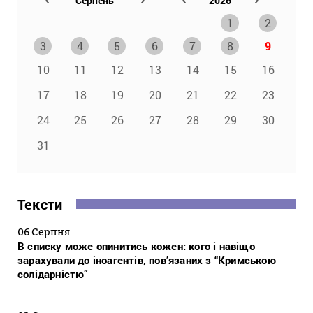
1
2
3
4
5
6
7
8
9
10
11
12
13
14
15
16
17
18
19
20
21
22
23
24
25
26
27
28
29
30
31
Тексти
06 Серпня
В списку може опинитись кожен: кого і навіщо
зарахували до іноагентів, пов’язаних з “Кримською
солідарністю”