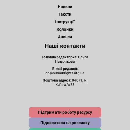
Новини
Тексти
Інструкції
Колонки
Анонси
Наші контакти
Головна редакторка:
Ольга
Падірякова
E-mail редакції:
op@humanrights.org.ua
Поштова
адреса:
04071, м.
Київ, а/с 33
Підтримати роботу ресурсу
Підписатися на розсилку