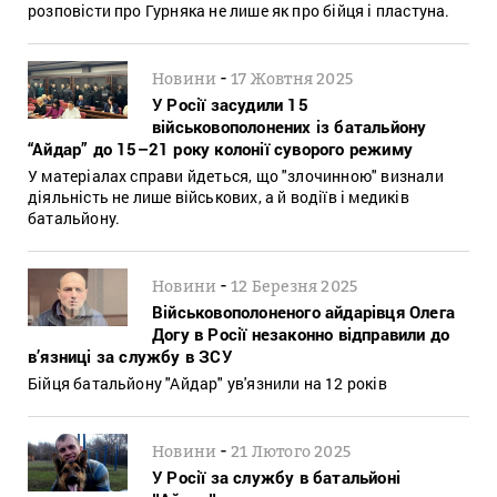
розповісти про Гурняка не лише як про бійця і пластуна.
-
Новини
17 Жовтня 2025
У Росії засудили 15
військовополонених із батальйону
“Айдар” до 15–21 року колонії суворого режиму
У матеріалах справи йдеться, що "злочинною" визнали
діяльність не лише військових, а й водіїв і медиків
батальйону.
-
Новини
12 Березня 2025
Військовополоненого айдарівця Олега
Догу в Росії незаконно відправили до
в’язниці за службу в ЗСУ
Бійця батальйону "Айдар" ув'язнили на 12 років
-
Новини
21 Лютого 2025
У Росії за службу в батальйоні