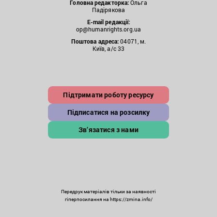
Головна редакторка:
Ольга
Падірякова
E-mail редакції:
op@humanrights.org.ua
Поштова
адреса:
04071, м.
Київ, а/с 33
Підтримати роботу ресурсу
Підписатися на розсилку
Зв’язатися з нами
Передрук матеріалів тільки за наявності
гіперпосилання на https://zmina.info/