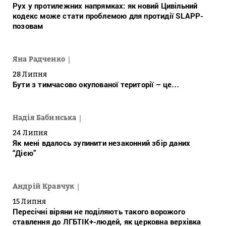
Рух у протилежних напрямках: як новий Цивільний
кодекс може стати проблемою для протидії SLAPP-
позовам
Яна Радченко
28 Липня
Бути з тимчасово окупованої території – це…
Надія Бабинська
24 Липня
Як мені вдалось зупинити незаконний збір даних
“Дією”
Андрій Кравчук
15 Липня
Пересічні віряни не поділяють такого ворожого
ставлення до ЛГБТІК+-людей, як церковна верхівка