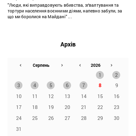
"Люди, які виправдовують вбивства, зґвалтування та
тортури населення воєнними діями, напевно забули, за
що ми боролися на Майдані” ...
Архів
1
2
3
4
5
6
7
8
9
10
11
12
13
14
15
16
17
18
19
20
21
22
23
24
25
26
27
28
29
30
31