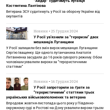
ʺАйдарʺ судитимуть луганця
Костянтина Лантінова
Ветерана ЗСУ судитимуть у Росії за оборону України від
окупантів
-
Новини
25 Грудня 2024
У Росії ув’язнили за “тероризм” двох
мешканців Луганщини
У Росії залишили без змін вирок мешканцю Луганщини
Сергію Іващенку. Ще одного луганчанина Анатолія
Литвиненка засудили до 16 років суворого режиму. Обом
чоловікам ухвалили вироки за "терористичними
статтями"
-
Новини
16 Грудня 2024
У Росії запроторили за ґрати за
“терористичними” статтями трьох
українських військовополонених та ветерана
Впродовж жовтня-листопада цього року у Південно-
окружному суді в Ростові-на-Дону ухвалили вироки трьом