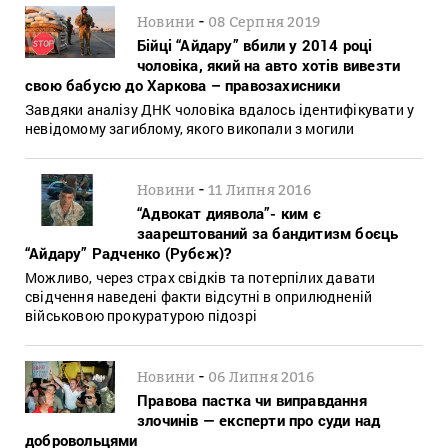
-
Новини
08 Серпня 2019
Бійці “Айдару” вбили у 2014 році
чоловіка, який на авто хотів вивезти
свою бабусю до Харкова – правозахисники
Завдяки аналізу ДНК чоловіка вдалось ідентифікувати у
невідомому загиблому, якого викопали з могили
-
Новини
11 Липня 2016
“Адвокат диявола”- ким є
заарештований за бандитизм боєць
“Айдару” Радченко (Рубєж)?
Можливо, через страх свідків та потерпілих давати
свідчення наведені факти відсутні в оприлюдненій
військовою прокуратурою підозрі
-
Новини
06 Липня 2016
Правова пастка чи виправдання
злочинів — експерти про суди над
добровольцями