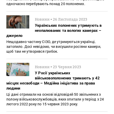
одночасно перебувають понад 20 полонених.
-
Новини
26 Листопада 2023
Українських полонених утримують в
неопалюваних та вологих камерах –
джерело
Нещодавно частину СІЗО, де утримуються українці,
затопило. Досі невідомо, чи висушили росіяни камери,
щоб там не утворився грибок.
-
Новини
23 Червня 2023
У Росії українських
військовополонених тримають у 42
місцях несвободи – Медійна ініціатива за права
людини
Ці дані отримали на основі відповідей 50 звільнених з
полону військовослужбовців, яких опитали у період з 24
лютого 2022 року по 15 червня 2023 року.