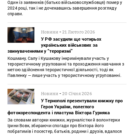
Один із заявників (батько військовослужбовця) помер у
2024 році, так і не дочекавшись завершення розгляду
справи.
-
Новини
21 Лютого 2026
У РФ засудили ще чотирьох
українських військових за
звинуваченнями у “тероризмі”
Кошману, Салу і Кушакову інкримінували участь у
терористичному угрупованні та проходження навчання з
метою здійснення терористичної діяльності, тоді як
Павленку — лише участь у терористичному угрупованні.
-
Новини
20 Січня 2026
У Тернополі презентували книжку про
Героя України, полеглого
фотокореспондента і пластуна Віктора Гурняка
За словами авторки книжки, журналістки й волонтерки
Ірини Вовк, збираючи спогади про Віктора його
побратимів і посестер, батьків, родини і друзів, вдалося