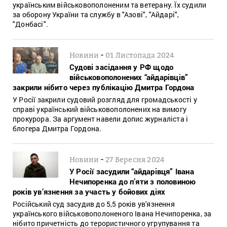
українським військовополоненим та ветерану. Їх судили
за оборону України та службу в "Азові", "Айдарі",
"Донбасі".
-
Новини
01 Листопада 2024
Судові засідання у РФ щодо
військовополонених “айдарівців”
закрили нібито через публікацію Дмитра Гордона
У Росії закрили судовий розгляд для громадськості у
справі український військовополонених на вимогу
прокурора. За аргумент навели допис журналіста і
блогера Дмитра Гордона.
-
Новини
27 Вересня 2024
У Росії засудили “айдарівця” Івана
Нечипоренка до п’яти з половиною
років ув’язнення за участь у бойових діях
Російський суд засудив до 5,5 років ув'язнення
українського військовополоненого Івана Нечипоренка, за
нібито причетність до терористичного угрупування та