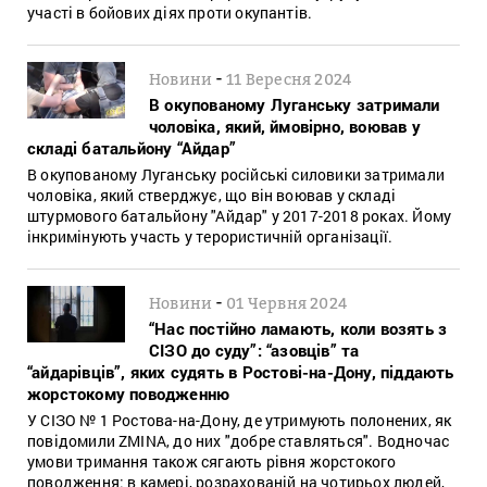
участі в бойових діях проти окупантів.
-
Новини
11 Вересня 2024
В окупованому Луганську затримали
чоловіка, який, ймовірно, воював у
складі батальйону “Айдар”
В окупованому Луганську російські силовики затримали
чоловіка, який стверджує, що він воював у складі
штурмового батальйону "Айдар" у 2017-2018 роках. Йому
інкримінують участь у терористичній організації.
-
Новини
01 Червня 2024
“Нас постійно ламають, коли возять з
СІЗО до суду”: “азовців” та
“айдарівців”, яких судять в Ростові-на-Дону, піддають
жорстокому поводженню
У СІЗО № 1 Ростова-на-Дону, де утримують полонених, як
повідомили ZMINA, до них "добре ставляться". Водночас
умови тримання також сягають рівня жорстокого
поводження: в камері, розрахованій на чотирьох людей,