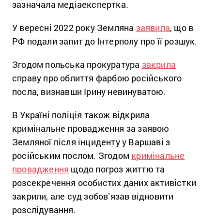
зазначала медіаекспертка.
У вересні 2022 року Земляна
заявила
, що в
РФ подали запит до Інтерполу про її розшук.
Згодом польська прокуратура
закрила
справу про облиття фарбою російського
посла, визнавши Ірину невинуватою.
В Україні поліція також відкрила
кримінальне провадження за заявою
Земляної після інциденту у Варшаві з
російським послом. Згодом
кримінальне
провадження
щодо погроз життю та
розсекречення особистих даних активістки
закрили, але суд зобовʼязав відновити
розслідування.