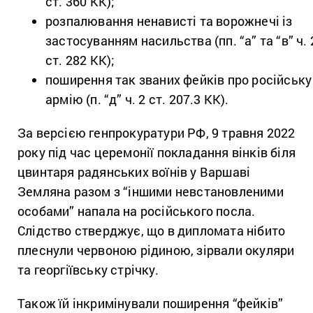
ст. 360 КК);
розпалювання ненависті та ворожнечі із
застосуванням насильства (пп. “а” та “в” ч. 
ст. 282 КК);
поширення так званих фейків про російську
армію (п. “д” ч. 2 ст. 207.3 КК).
За версією генпрокуратури РФ, 9 травня 2022
року під час церемонії покладання вінків біля
цвинтаря радянських воїнів у Варшаві
Земляна разом з “іншими невстановленими
особами” напала на російського посла.
Слідство стверджує, що в дипломата нібито
плеснули червоною рідиною, зірвали окуляри
та георгіївську стрічку.
Також їй інкримінували поширення “фейків”