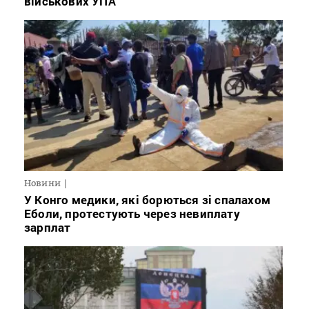
військових УПА
Новини
У Конго медики, які борються зі спалахом
Еболи, протестують через невиплату
зарплат