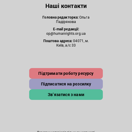
Наші контакти
Головна редакторка:
Ольга
Падірякова
E-mail редакції:
op@humanrights.org.ua
Поштова
адреса:
04071, м.
Київ, а/с 33
Підтримати роботу ресурсу
Підписатися на розсилку
Зв’язатися з нами