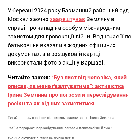
У березні 2024 року Басманний районний суд
Москви заочно
заарештував
Земляну в
справі про напад на особу з міжнародним
захистом для провокації війни. Водночас її по
батькові не вказали в жодних офіційних
документах, а в розшуковій картці
використали фото з акції у Варшаві.
Читайте також:
“Був лист від чоловіка, який
описав, як мене ґвалтуватиме”: активістка
Ірина Земляна про погрози й переслідування
росіян та як від них захиститися
Теги:
журналісти під тиском,
залякування,
Ірина Земляна,
країна-терорист,
переслідування,
погрози,
психологічний тиск,
тиск на активістів,
тиск на журналістів