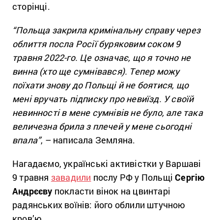
сторінці.
“Польща закрила кримінальну справу через
облиття посла Росії буряковим соком 9
травня 2022-го. Це означає, що я точно не
винна (хто ще сумнівався). Тепер можу
поїхати знову до Польщі й не боятися, що
мені вручать підписку про невиїзд. У своїй
невинності в мене сумнівів не було, але така
величезна брила з плечей у мене сьогодні
впала”
, – написала Земляна.
Нагадаємо, українські активістки у Варшаві
9 травня
завадили
послу РФ у Польщі
Сергію
Андрєєву
покласти вінок на цвинтарі
радянських воїнів: його облили штучною
кров’ю.