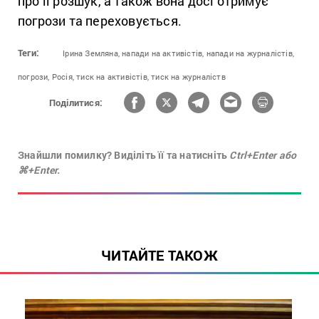
про її розшук, а також вона досі отримує
погрози та переховується.
Теги:
Ірина Земляна,
напади на активістів,
напади на журналістів,
погрози,
Росія,
тиск на активістів,
тиск на журналіств
Поділитися:
Знайшли помилку? Виділіть її та натисніть
Ctrl+Enter або
⌘+Enter.
ЧИТАЙТЕ ТАКОЖ