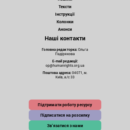
Тексти
Інструкції
Колонки
Анонси
Наші контакти
Головна редакторка:
Ольга
Падірякова
E-mail редакції:
op@humanrights.org.ua
Поштова
адреса:
04071, м.
Київ, а/с 33
Підтримати роботу ресурсу
Підписатися на розсилку
Зв’язатися з нами