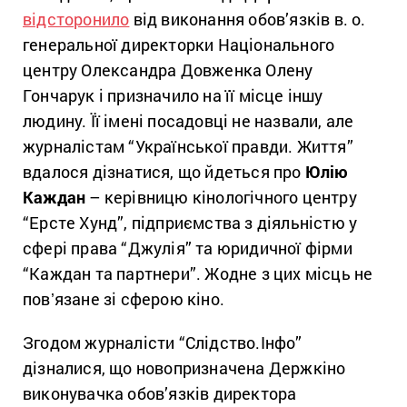
відсторонило
від
виконання обов’язків
в. о.
генеральної директорки Національного
центру Олександра Довженка Олену
Гончарук і призначило на її місце іншу
людину. Її імені посадовці не назвали, але
журналістам “Української правди. Життя”
вдалося дізнатися, що йдеться про
Юлію
Каждан
– керівницю кінологічного центру
“Ерсте Хунд”, підприємства з діяльністю у
сфері права “Джулія” та юридичної фірми
“Каждан та партнери”. Жодне з цих місць не
повʼязане зі сферою кіно.
Згодом журналісти “Слідство.Інфо”
дізналися, що новопризначена Держкіно
виконувачка обов’язків директора