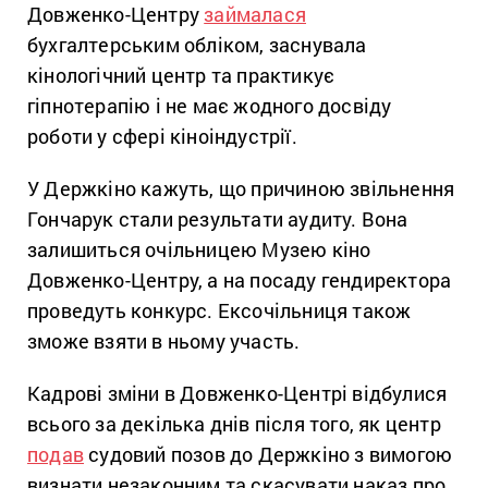
Довженко-Центру
займалася
бухгалтерським обліком, заснувала
кінологічний центр та практикує
гіпнотерапію і не має жодного досвіду
роботи у сфері кіноіндустрії.
У Держкіно кажуть, що причиною звільнення
Гончарук стали результати аудиту. Вона
залишиться очільницею Музею кіно
Довженко-Центру, а на посаду гендиректора
проведуть конкурс. Ексочільниця також
зможе взяти в ньому участь.
Кадрові зміни в Довженко-Центрі відбулися
всього за декілька днів після того, як центр
подав
судовий позов до Держкіно з вимогою
визнати незаконним та скасувати наказ про