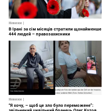
Новини
В Ірані за сім місяців стратили щонайменше
444 людей – правозахисники
Новини
“Я хочу, – щоб це зло було переможене”:
звільнений цивільний бранець Олег Котов