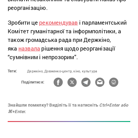
реорганізацію.
Зробити це
рекомендував
і парламентський
Комітет гуманітарної та інформполітики, а
також громадська рада при Держкіно,
яка
назвала
рішення щодо реорганізації
“сумнівним і непрозорим”.
Теги:
Держкіно,
Довженко-центр,
кіно,
культура
Поділитися:
Знайшли помилку? Виділіть її та натисніть
Ctrl+Enter або
⌘+Enter.