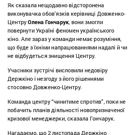
Як сказала нещодавно відсторонена
виконувачка обов’язків керівниці Довженко-
Центру
Олена Гончарук
, вони змогли
повернути Україні феномен українського
кіно. Але зараз у команди немає розуміння,
що буде з їхніми напрацюваннями надалі й чи
не відбудеться знищення Центру.
Учасники зустрічі висловили недовіру
Держкіно і незгоду з його рішеннями
стосовно Довженко-Центру.
Команда центру “чинитиме спротив”, поки не
побачить планів діяльності новопризначеної
кризової менеджерки, сказала Гончарук.
Нагадаємо, що 2 листопада Держкіно