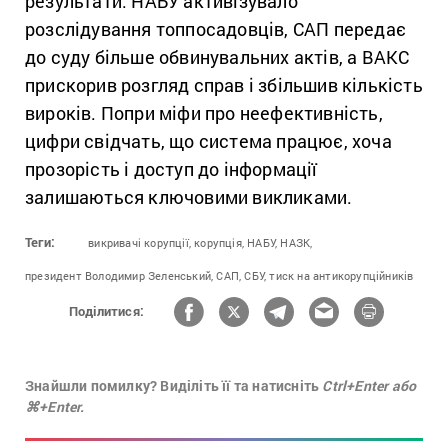
результати: НАБУ активізувало
розслідування топпосадовців, САП передає
до суду більше обвинувальних актів, а ВАКС
прискорив розгляд справ і збільшив кількість
вироків. Попри міфи про неефективність,
цифри свідчать, що система працює, хоча
прозорість і доступ до інформації
залишаються ключовими викликами.
Теги:
викривачі корупції,
корупція,
НАБУ,
НАЗК,
президент Володимир Зеленський,
САП,
СБУ,
тиск на антикорупційників
Поділитися:
Знайшли помилку? Виділіть її та натисніть
Ctrl+Enter або
⌘+Enter.