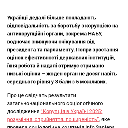
Українці дедалі більше покладають
відповідальність за боротьбу з корупцією на
антикорупційні органи, зокрема НАБУ,
водночас знижуючи очікування від
президента та парламенту. Попри зростання
оцінок ефективності державних інституцій,
їхня робота й надалі отримує стримано
низькі оцінки – жоден орган не досяг навіть
середнього рівня у 3 бали з 5 можливих.
Про це свідчать результати
загальнонаціонального соціологічного
дослідження
“Корупція в Україні 2025:
розуміння, сприйняття, поширеність”
, яке
провела соціологічна компанія Info Sapiens