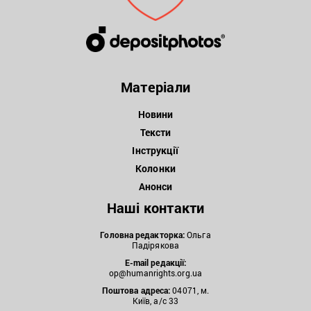
Матеріали
Новини
Тексти
Інструкції
Колонки
Анонси
Наші контакти
Головна редакторка:
Ольга
Падірякова
E-mail редакції:
op@humanrights.org.ua
Поштова
адреса:
04071, м.
Київ, а/с 33