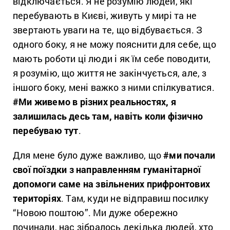
відключається. Я не розумію людей, які
перебувають в Києві, живуть у мирі та не
звертають уваги на те, що відбувається. З
одного боку, я не можу пояснити для себе, що
мають роботи ці люди і як їм себе поводити,
я розумію, що життя не закінчується, але, з
іншого боку, мені важко з ними спілкуватися.
#
Ми живемо в різних реальностях, я
залишилась десь там, навіть коли фізично
перебуваю тут
.
Для мене було дуже важливо, що
#
ми почали
свої поїздки з направленням гуманітарної
допомоги саме на звільнених прифронтових
територіях
. Там, куди не відправиш посилку
“Новою поштою”. Ми дуже обережно
починали, нас зібралось декілька людей, хто