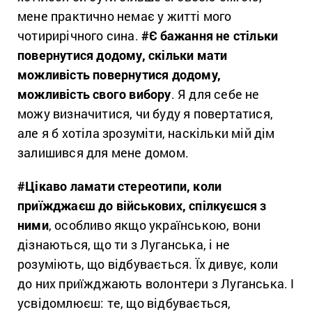
мене практично немає у житті мого
чотирирічного сина.
#
Є бажання не стільки
повернутися додому, скільки мати
можливість повернутися додому,
можливість свого вибору
. Я для себе не
можу визначитися, чи буду я повертатися,
але я б хотіла зрозуміти, наскільки мій дім
залишився для мене домом.
#Цікаво ламати стереотипи, коли
приїжджаєш до військових, спілкуєшся з
ними
, особливо якщо українською, вони
дізнаються, що ти з Луганська, і не
розуміють, що відбувається. Їх дивує, коли
до них приїжджають волонтери з Луганська. І
усвідомлюєш: те, що відбувається,