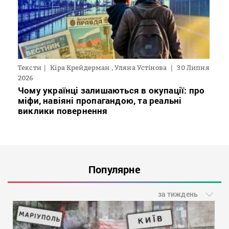
Тексти
Кіра Крейдерман , Уляна Устінова
30 Липня
2026
Чому українці залишаються в окупації: про
міфи, навіяні пропагандою, та реальні
виклики повернення
Популярне
за тиждень