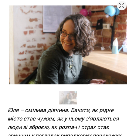
Юля – смілива дівчина. Бачити, як рідне
місто стає чужим, як у ньому з’являються
люди зі зброєю, як розпач і страх стає
звичним у поглядах випадкових перехожих.