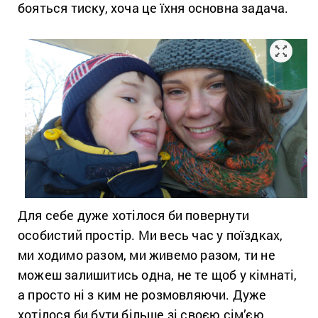
бояться тиску, хоча це їхня основна задача.
Для себе дуже хотілося би повернути
особистий простір. Ми весь час у поїздках,
ми ходимо разом, ми живемо разом, ти не
можеш залишитись одна, не те щоб у кімнаті,
а просто ні з ким не розмовляючи. Дуже
хотілося би бути більше зі своєю сім’єю,