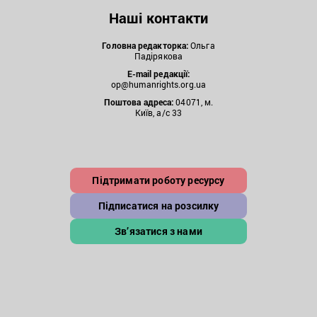
Наші контакти
Головна редакторка:
Ольга
Падірякова
E-mail редакції:
op@humanrights.org.ua
Поштова
адреса:
04071, м.
Київ, а/с 33
Підтримати роботу ресурсу
Підписатися на розсилку
Зв’язатися з нами