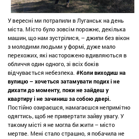
У вересні ми потрапили в Луганськ на день
міста. Місто було зовсім порожнє, декілька
машин, що нам зустрілися, – джипи без вікон
з молодими людьми у формі, дуже мало
перехожих, які насторожено вдивляються в
обличчя один одного, зі всіх боків
відчувається небезпека.
#
Коли виходиш на
вулицю – хочеться затамувати подих і не
дихати до моменту, поки не зайдеш у
квартиру і не зачиниш за собою двері.
Постійно озираєшся, намагаєшся непримітно
одягтись, щоб не привертати зайву увагу. У
такому місті я не могла би жити – місто
мертве. Мені стало страшно, я побачила не