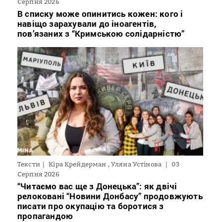
Серпня 2026
В списку може опинитись кожен: кого і
навіщо зарахували до іноагентів,
пов’язаних з “Кримською солідарністю”
Тексти
Кіра Крейдерман , Уляна Устінова
03
Серпня 2026
“Читаємо вас ще з Донецька”: як двічі
релоковані “Новини Донбасу” продовжують
писати про окупацію та боротися з
пропагандою