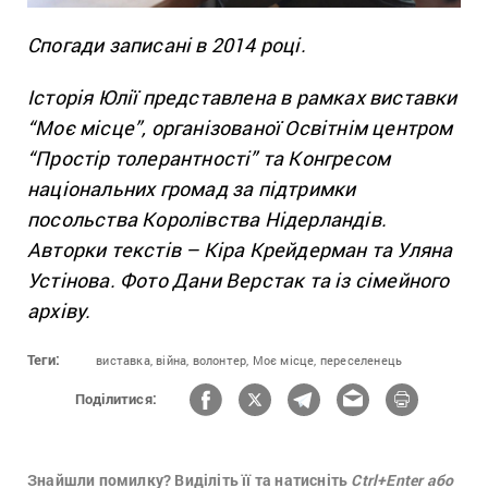
Спогади записані в 2014 році.
Історія Юлії представлена в рамках виставки
“Моє місце”, організованої Освітнім центром
“Простір толерантності” та Конгресом
національних громад за підтримки
посольства Королівства Нідерландів.
Авторки текстів – Кіра Крейдерман та Уляна
Устінова. Фото Дани Верстак та із сімейного
архіву.
Теги:
виставка,
війна,
волонтер,
Моє місце,
переселенець
Поділитися:
Знайшли помилку? Виділіть її та натисніть
Ctrl+Enter або