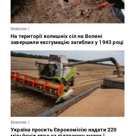
Новини
На території колишніх сіл на Волині
завершили ексгумацію загиблих у 1943 році
Новини
Україна просить Єврокомісію надати 220
мільйонів євро на підтримку малих і