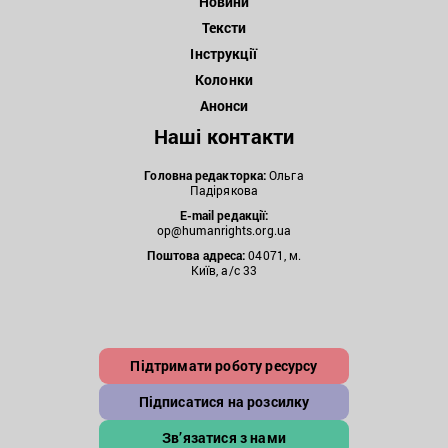
Новини
Тексти
Інструкції
Колонки
Анонси
Наші контакти
Головна редакторка:
Ольга
Падірякова
E-mail редакції:
op@humanrights.org.ua
Поштова
адреса:
04071, м.
Київ, а/с 33
Підтримати роботу ресурсу
Підписатися на розсилку
Зв’язатися з нами