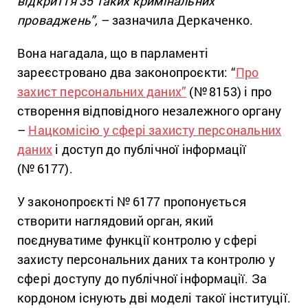
відкриття 35
таких
кримінальних
проваджень”,
– зазначила Деркаченко.
Вона нагадала, що в парламенті
зареєстровано два законопроєкти: “
Про
захист персональних даних”
(№
8153) і про
створення відповідного незалежного органу
–
Нацкомісію у сфері захисту персональних
даних
і доступ до публічної інформації
(№
6177).
У законопроєкті №
6177 пропонується
створити наглядовий орган, який
поєднуватиме функції контролю у сфері
захисту персональних даних та контролю у
сфері доступу до публічної інформації. За
кордоном існують дві моделі такої інституції.