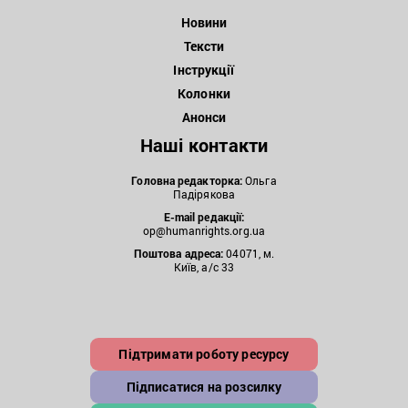
Новини
Тексти
Інструкції
Колонки
Анонси
Наші контакти
Головна редакторка:
Ольга
Падірякова
E-mail редакції:
op@humanrights.org.ua
Поштова
адреса:
04071, м.
Київ, а/с 33
Підтримати роботу ресурсу
Підписатися на розсилку