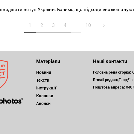
ишвидшити вступ України. Бачимо, що підходи еволюціонуют
1
2
3
4
10
>
Матеріали
Наші контакти
Новини
Головна редакторка:
О
E-mail редакції:
op@hum
Тексти
Поштова
адреса:
04071
Інструкції
Колонки
Анонси