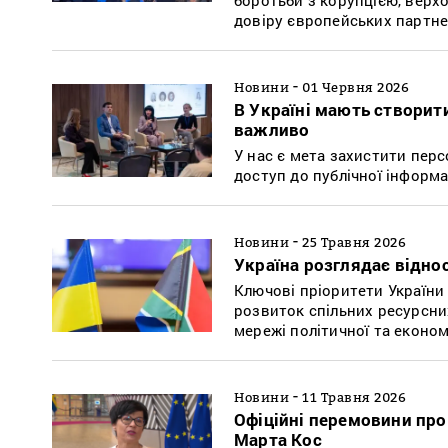
довіру європейських партне
-
Новини
01 Червня 2026
В Україні мають створити
важливо
У нас є мета захистити перс
доступ до публічної інформа
-
Новини
25 Травня 2026
Україна розглядає віднос
Ключові пріоритети України
розвиток спільних ресурсних
мережі політичної та економі
-
Новини
11 Травня 2026
Офіційні перемовини про
Марта Кос