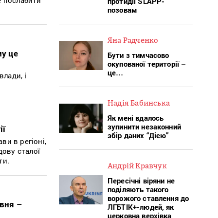
протидії SLAPP-
позовам
Яна Радченко
му це
Бути з тимчасово
окупованої території –
це…
влади, і
Надія Бабинська
Як мені вдалось
зупинити незаконний
ії
збір даних “Дією”
и в регіоні,
дову сталої
ти.
Андрій Кравчук
Пересічні віряни не
поділяють такого
ворожого ставлення до
рвня –
ЛГБТІК+-людей, як
церковна верхівка