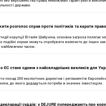
 бо без верховенства права неможливо гарантувати викона
яльності держави.
ити розголос справ проти політиків та карати прав
идії корупції Віталія Шабуніна, основна загроза полягає н
 що подібні норми можуть спробувати включити до інших зак
е найближчим часом.
о ЄС стане одним з найскладніших викликів для Укр
ти понад 200 екологічних директив і регламентів Європейсь
ням, до якого додадуться потреби в значних інвестиціях.
 декларації суддів: у DEJURE попереджають про кору