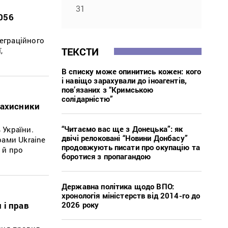
31
056
теграційного
ТЕКСТИ
,
В списку може опинитись кожен: кого
і навіщо зарахували до іноагентів,
пов’язаних з “Кримською
солідарністю”
захисники
“Читаємо вас ще з Донецька”: як
 України.
двічі релоковані “Новини Донбасу”
рами Ukraine
продовжують писати про окупацію та
 й про
боротися з пропагандою
Державна політика щодо ВПО:
хронологія міністерств від 2014-го до
2026 року
 і прав