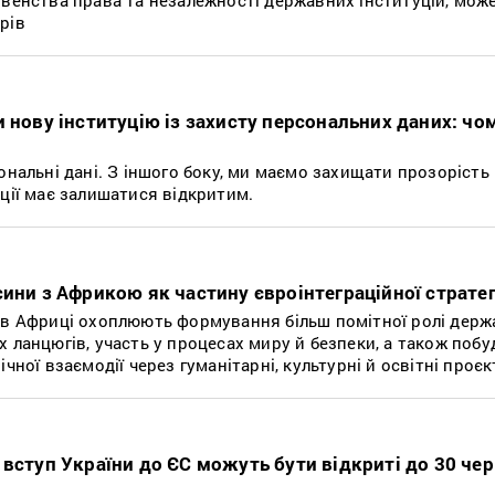
рів
 нову інституцію із захисту персональних даних: чо
ональні дані. З іншого боку, ми маємо захищати прозорість 
ції має залишатися відкритим.
ини з Африкою як частину євроінтеграційної стратег
 в Африці охоплюють формування більш помітної ролі держав
 ланцюгів, участь у процесах миру й безпеки, а також побу
чної взаємодії через гуманітарні, культурні й освітні проєк
 вступ України до ЄС можуть бути відкриті до 30 че