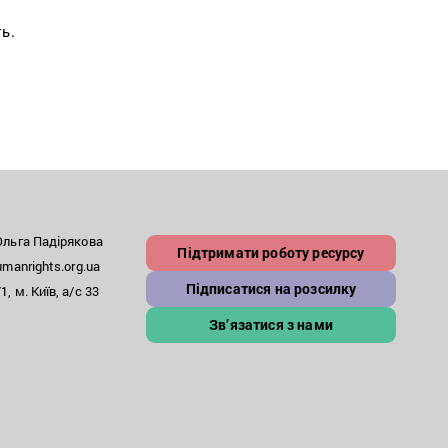
ь.
льга Падірякова
Підтримати роботу ресурсу
anrights.org.ua
Підписатися на розсилку
, м. Київ, а/с 33
Зв’язатися з нами