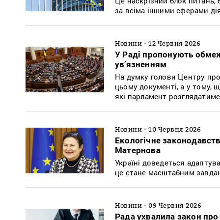
Це наскрізний блок питань,
за всіма іншими сферами ді
-
Новини
12 Червня 2026
У Раді пропонують обмеж
ув’язненням
На думку голови Центру прот
цьому документі, а у тому,
які парламент розглядатим
-
Новини
10 Червня 2026
Екологічне законодавств
Матернова
Україні доведеться адаптува
це стане масштабним завдан
-
Новини
09 Червня 2026
Рада ухвалила закон про