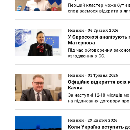
Перший кластер може бути ві
сподіваємося відкрити в лип
-
Новини
06 Травня 2026
У Євросоюзі аналізують 
Матернова
Під час обговорення законо
узгодження з ЄС.
-
Новини
01 Травня 2026
Офіційне відкриття всіх 
Качка
За наступні 12-18 місяців м
на підписання договору про
-
Новини
29 Квітня 2026
Коли Україна вступить д