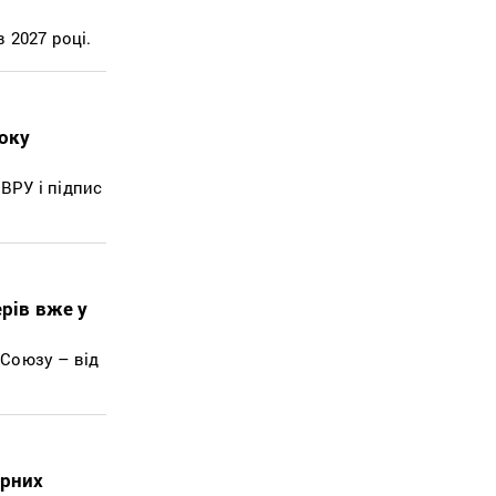
 2027 році.
оку
ВРУ і підпис
рів вже у
Союзу – від
орних