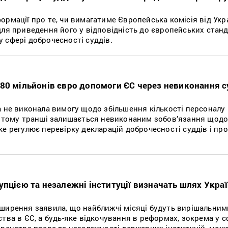
рмації про те, чи вимагатиме Європейська комісія від Укр
для приведення його у відповідність до європейських станд
 сфері доброчесності суддів.
80 мільйонів євро допомоги ЄС через невиконання 
а не виконала вимогу щодо збільшення кількості персоналу
’ятому транші залишається невиконаним зобов’язання щод
ке регулює перевірку декларацій доброчесності суддів і пр
упцією та незалежні інституції визначать шлях Украї
ширення заявила, що найближчі місяці будуть вирішальним
тва в ЄС, а будь-яке відкочування в реформах, зокрема у с
овенства права та незалежності державних інституцій, мож