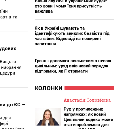
Вільні слухачі в українських судах:
хто вони і чому їхня присутність
важлива
аїни
артів та
Як в Україні шукають та
ідентифікують зниклих безвісти під
час війни. Відповіді на поширені
запитання
судових
Гроші і допомога звільненим з неволі
 Вищого
цивільним: уряд ввів новий порядок
о набрання
підтримки, як її отримати
оцедури
КОЛОНКИ
Анастасія Соловйова
ни до ЄС –
Рух у протилежних
напрямках: як новий
и для
Цивільний кодекс може
фері
стати проблемою для
е послабити