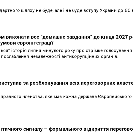
артного шляху не буде, але і не буде вступу України до ЄС в
рм виконати все “домашнє завдання” до кінця 2027 р
 умови євроінтеграції
ться" історія липня минулого року про стрімке голосування 
 послаблення незалежності антикорупційних органів.
 виступив за розблокування всіх переговорних класте
правного членства, яке має кожна держава Європейського 
олітичного сигналу – формального відкриття перегов