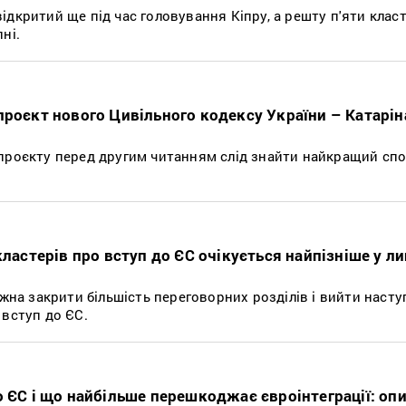
дкритий ще під час головування Кіпру, а решту п'яти клас
ні.
проєкт нового Цивільного кодексу України – Катарін
проєкту перед другим читанням слід знайти найкращий спо
кластерів про вступ до ЄС очікується найпізніше у ли
ожна закрити більшість переговорних розділів і вийти наст
 вступ до ЄС.
о ЄС і що найбільше перешкоджає євроінтеграції: оп