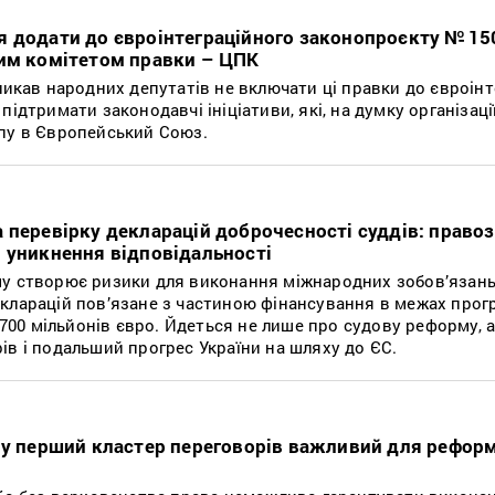
я додати до євроінтеграційного законопроєкту № 15
ним комітетом правки – ЦПК
ликав народних депутатів не включати ці правки до євроін
ідтримати законодавчі ініціативи, які, на думку організації
пу в Європейський Союз.
 перевірку декларацій доброчесності суддів: право
 уникнення відповідальності
у створює ризики для виконання міжнародних зобов’язань
кларацій пов’язане з частиною фінансування в межах прог
а 700 мільйонів євро. Йдеться не лише про судову реформу, а
ів і подальший прогрес України на шляху до ЄС.
му перший кластер переговорів важливий для реформ