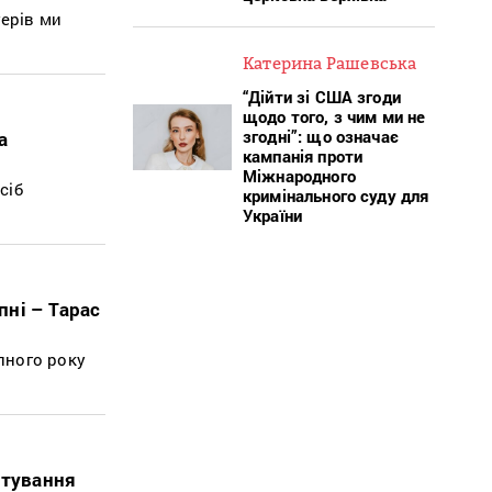
терів ми
Катерина Рашевська
“Дійти зі США згоди
щодо того, з чим ми не
згодні”: що означає
а
кампанія проти
Міжнародного
сіб
кримінального суду для
України
пні – Тарас
упного року
итування