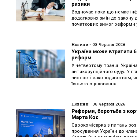
ризики
Водночас поки що немає інфо
додаткових змін до закону 
початкових вимог реформи у
-
Новини
08 Червня 2026
Україна може втратити 6
реформ
У четвертому транші Україн
антикорупційного суду. У п
чинності законодавством, я
їхнього оцінювання.
-
Новини
08 Червня 2026
Реформи, боротьба з кор
Марта Кос
Єврокомісарка з питань роз
просування України до членс
боротьби з корупцією, верх