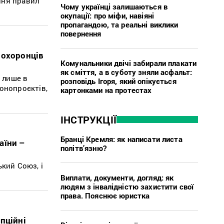
ння правил
Чому українці залишаються в
окупації: про міфи, навіяні
пропагандою, та реальні виклики
повернення
оохоронців
Комунальники двічі забирали плакати
як сміття, а в суботу зняли асфальт:
е лише в
розповідь Ігоря, який опікується
онопроєктів,
картонками на протестах
ІНСТРУКЦІЇ
Бранці Кремля: як написати листа
аїни –
політв’язню?
кий Союз, і
Виплати, документи, догляд: як
людям з інвалідністю захистити свої
права. Пояснює юристка
пційні