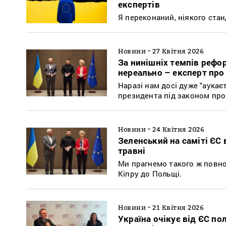
експертів
Я переконаний, ніякого станд
-
Новини
27 Квітня 2026
За нинішніх темпів рефо
нереально – експерт про
Наразі нам досі дуже "аукає
президента під законом про
-
Новини
24 Квітня 2026
Зеленський на саміті ЄС
травні
Ми прагнемо такого ж повно
Кіпру до Польщі.
-
Новини
21 Квітня 2026
Україна очікує від ЄС п