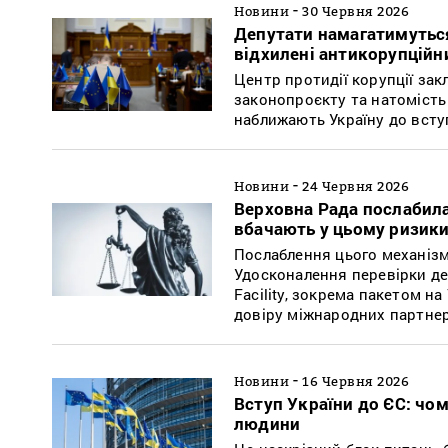
-
Новини
30 Червня 2026
Депутати намагатимутьс
відхилені антикорупцій
Центр протидії корупції зак
законопроєкту та натомість п
наближають Україну до всту
-
Новини
24 Червня 2026
Верховна Рада послабила
вбачають у цьому ризики
Послаблення цього механізм
Удосконалення перевірки де
Facility, зокрема пакетом н
довіру міжнародних партнер
-
Новини
16 Червня 2026
Вступ України до ЄС: чо
людини