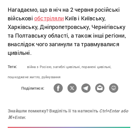
Нагадаємо, що в ніч на 2 червня російські
військові
обстріляли
Київ і Київську,
Харківську, Дніпропетровську, Чернігівську
та Полтавську області, а також інші регіони,
внаслідок чого загинули та травмувалися
цивільні.
Теги:
війна з Росією,
загиблі цивільні,
поранені цивільні,
пошкоджене житло,
руйнування
Поділитися:
Знайшли помилку? Виділіть її та натисніть
Ctrl+Enter або
⌘+Enter.