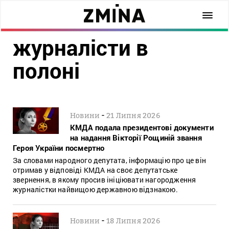
журналісти в
полоні
-
Новини
21 Липня 2026
КМДА подала президентові документи
на надання Вікторії Рощиній звання
Героя України посмертно
За словами народного депутата, інформацію про це він
отримав у відповіді КМДА на своє депутатське
звернення, в якому просив ініціювати нагородження
журналістки найвищою державною відзнакою.
-
Новини
18 Липня 2026