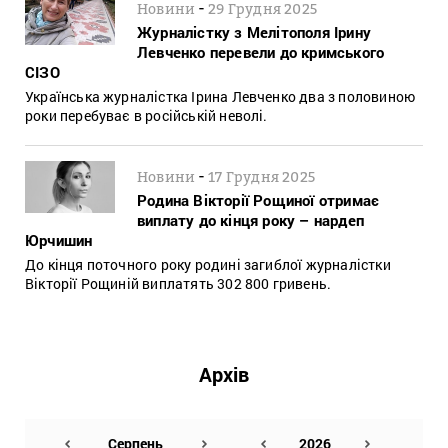
-
Новини
29 Грудня 2025
Журналістку з Мелітополя Ірину
Левченко перевели до кримського
СІЗО
Українська журналістка Ірина Левченко два з половиною
роки перебуває в російській неволі.
-
Новини
17 Грудня 2025
Родина Вікторії Рощиної отримає
виплату до кінця року – нардеп
Юрчишин
До кінця поточного року родині загиблої журналістки
Вікторії Рощиній виплатять 302 800 гривень.
Архів