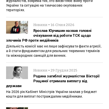
журналістів, зокрема тих, хто висвітлює війну проти
України та ситуацію на тимчасово окупованих
територіях.
-
Новини
16 Січня 2026
Ярослав Юрчишин назвав головні
очікування від роботи ТСК щодо
злочинів РФ проти медійників
Діяльність комісії має не лише зафіксувати факти агресії,
а й стати фундаментом для реальних тюремних термінів
та міжнародних санкцій для винних.
-
Новини
29 Грудня 2025
Родина загиблої журналістки Вікторії
Рощиної отримала виплату від
держави
На 2026 рік Кабінет Міністрів України заклав у бюджет
кошти для виплат постраждалим медійникам.