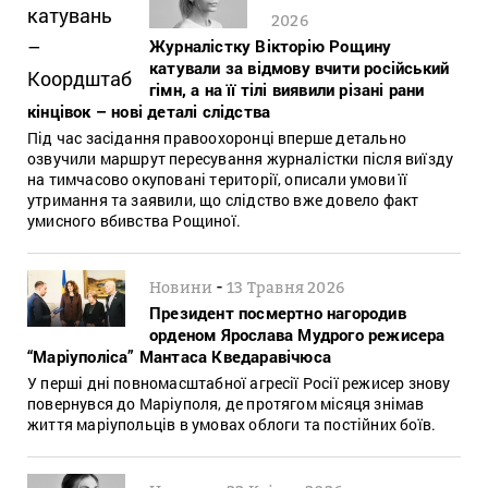
2026
Журналістку Вікторію Рощину
катували за відмову вчити російський
гімн, а на її тілі виявили різані рани
кінцівок – нові деталі слідства
Під час засідання правоохоронці вперше детально
озвучили маршрут пересування журналістки після виїзду
на тимчасово окуповані території, описали умови її
утримання та заявили, що слідство вже довело факт
умисного вбивства Рощиної.
-
Новини
13 Травня 2026
Президент посмертно нагородив
орденом Ярослава Мудрого режисера
“Маріуполіса” Мантаса Кведаравічюса
У перші дні повномасштабної агресії Росії режисер знову
повернувся до Маріуполя, де протягом місяця знімав
життя маріупольців в умовах облоги та постійних боїв.