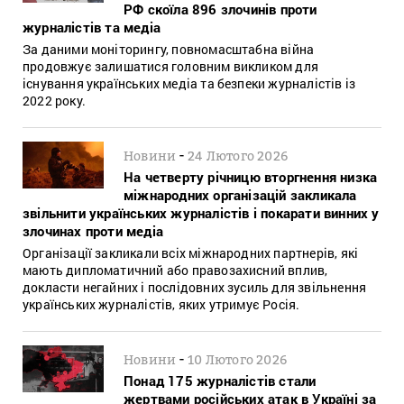
РФ скоїла 896 злочинів проти
журналістів та медіа
За даними моніторингу, повномасштабна війна
продовжує залишатися головним викликом для
існування українських медіа та безпеки журналістів із
2022 року.
-
Новини
24 Лютого 2026
На четверту річницю вторгнення низка
міжнародних організацій закликала
звільнити українських журналістів і покарати винних у
злочинах проти медіа
Організації закликали всіх міжнародних партнерів, які
мають дипломатичний або правозахисний вплив,
докласти негайних і послідовних зусиль для звільнення
українських журналістів, яких утримує Росія.
-
Новини
10 Лютого 2026
Понад 175 журналістів стали
жертвами російських атак в Україні за