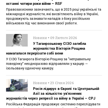
останні чотири роки війни – RSF
Правозахисники зазначають, що в 2025 році українські та
міжнародні журналісти, які висвітлюють війну в Україні,
продовжують зазнавати нападів з боку російських
військових під час виконання своєї роботи.
-
Новини
09 Лютого 2026
У Таганрозькому СІЗО загибла
журналістка Вікторія Рощина
намагалася перерізати собі вени
У СІЗО Таганрога Вікторію Рощину за "неправильну
поведінку" неодноразово відправляли у карцер —
ізольовану одиночну камеру.
-
Новини
23 Січня 2026
Росія лідирує в Європі та Центральній
Азії за кількістю ув’язнених
журналістів через репресії за війну в Україні – CPJ
Російська Федерація продовжує системно переслідувати