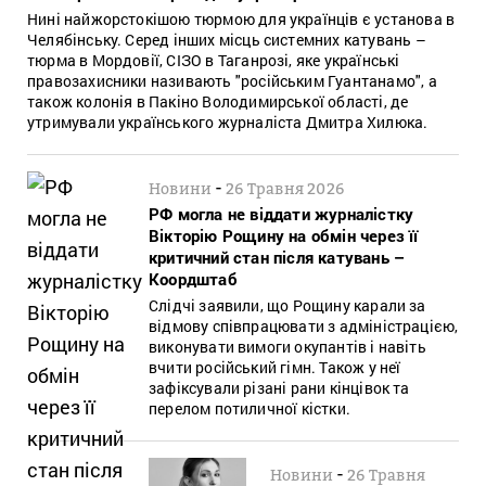
Нині найжорстокішою тюрмою для українців є установа в
Челябінську. Серед інших місць системних катувань –
тюрма в Мордовії, СІЗО в Таганрозі, яке українські
правозахисники називають "російським Гуантанамо", а
також колонія в Пакіно Володимирської області, де
утримували українського журналіста Дмитра Хилюка.
-
Новини
26 Травня 2026
РФ могла не віддати журналістку
Вікторію Рощину на обмін через її
критичний стан після катувань –
Коордштаб
Слідчі заявили, що Рощину карали за
відмову співпрацювати з адміністрацією,
виконувати вимоги окупантів і навіть
вчити російський гімн. Також у неї
зафіксували різані рани кінцівок та
перелом потиличної кістки.
-
Новини
26 Травня