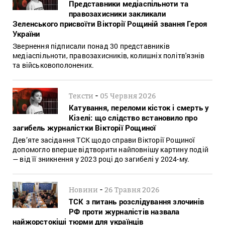
Представники медіаспільноти та
правозахисники закликали
Зеленського присвоїти Вікторії Рощиній звання Героя
України
Звернення підписали понад 30 представників
медіаспільноти, правозахисників, колишніх політв'язнів
та військовополонених.
-
Тексти
05 Червня 2026
Катування, переломи кісток і смерть у
Кізелі: що слідство встановило про
загибель журналістки Вікторії Рощиної
Дев’яте засідання ТСК щодо справи Вікторії Рощиної
допомогло вперше відтворити найповнішу картину подій
— від її зникнення у 2023 році до загибелі у 2024-му.
-
Новини
26 Травня 2026
ТСК з питань розслідування злочинів
РФ проти журналістів назвала
найжорстокіші тюрми для українців