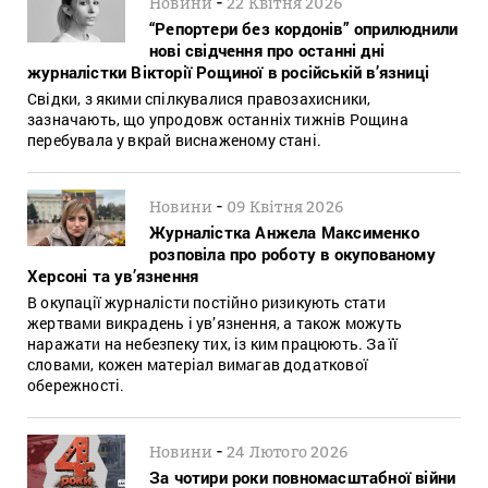
-
Новини
22 Квітня 2026
“Репортери без кордонів” оприлюднили
нові свідчення про останні дні
журналістки Вікторії Рощиної в російській в’язниці
Свідки, з якими спілкувалися правозахисники,
зазначають, що упродовж останніх тижнів Рощина
перебувала у вкрай виснаженому стані.
-
Новини
09 Квітня 2026
Журналістка Анжела Максименко
розповіла про роботу в окупованому
Херсоні та ув’язнення
В окупації журналісти постійно ризикують стати
жертвами викрадень і ув’язнення, а також можуть
наражати на небезпеку тих, із ким працюють. За її
словами, кожен матеріал вимагав додаткової
обережності.
-
Новини
24 Лютого 2026
За чотири роки повномасштабної війни